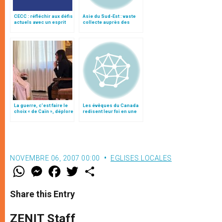
CECC : réfléchir aux défis
Asie du Sud-Est : vaste
actuels avec un esprit
collecte auprès des
d’espérance
catholiques du Canada
La guerre, c’est faire le
Les évêques du Canada
choix « de Caïn », déplore
redisent leur foi en une
le pape François
culture de la vie
NOVEMBRE 06, 2007 00:00
EGLISES LOCALES
W
M
F
T
S
h
e
a
w
h
a
s
c
i
a
t
s
e
t
r
Share this Entry
s
e
b
t
e
A
n
o
e
p
g
o
r
ZENIT Staff