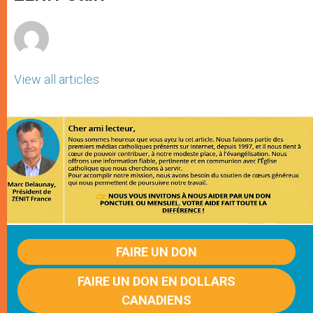
p
e
k
r
View all articles
FAIRE UN DON
FAIRE UN DON EN DOLLARS
CANADIENS