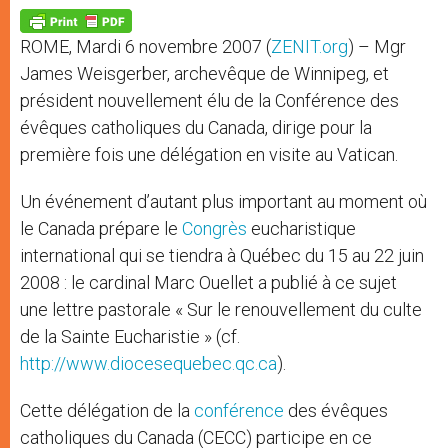
A
n
o
e
p
g
o
r
p
e
k
ROME, Mardi 6 novembre 2007 (
ZENIT.org
) – Mgr
r
James Weisgerber, archevêque de Winnipeg, et
président nouvellement élu de la Conférence des
évêques catholiques du Canada, dirige pour la
première fois une délégation en visite au Vatican.
Un événement d’autant plus important au moment où
le Canada prépare le
Congrès
eucharistique
international qui se tiendra à Québec du 15 au 22 juin
2008 : le cardinal Marc Ouellet a publié à ce sujet
une lettre pastorale « Sur le renouvellement du culte
de la Sainte Eucharistie » (cf.
http://www.diocesequebec.qc.ca
).
Cette délégation de la
conférence
des évêques
catholiques du Canada (CECC) participe en ce