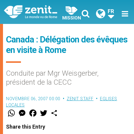
FR
MISSION
Canada : Délégation des évêques
en visite à Rome
Conduite par Mgr Weisgerber,
président de la CECC
NOVEMBRE 06, 2007 00:00
ZENIT STAFF
EGLISES
LOCALES
W
M
F
T
S
h
e
a
w
h
a
s
c
i
a
t
s
e
t
r
Share this Entry
s
e
b
t
e