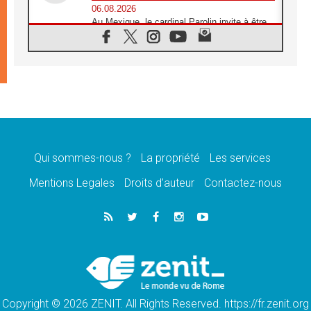
06.08.2026
Au Mexique, le cardinal Parolin invite à être
aux côtés des marginalisées
06.08.2026
À Assise, le Pape invite les jeunes à
«construire la civilisation de l'amour»
05.08.2026
La visite du Pape en Argentine portera «un
message de paix et de dignité humaine»
05.08.2026
«La visite du Pape en Uruguay renforcera
l'espérance» affirme Mgr Tróccoli
Qui sommes-nous ?
La propriété
Les services
05.08.2026
Mentions Legales
Droits d’auteur
Contactez-nous
Le nonce en Ukraine: «Il est inquiétant
d'entendre ceux qui bénissent la guerre»
05.08.2026
Léon XIV au Pérou, une lueur d'espoir pour
un peuple en quête de paix
05.08.2026
SCEAM: L'Église en Afrique vers
l'Assemblée ecclésiale de 2028 depuis
Addis-Abeba
Copyright © 2026 ZENIT. All Rights Reserved. https://fr.zenit.org