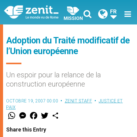
FR
MISSION
Adoption du Traité modificatif de
l’Union européenne
Un espoir pour la relance de la
construction européenne
OCTOBRE 19, 2007 00:00
ZENIT STAFF
JUSTICE ET
PAIX
W
M
F
T
S
h
e
a
w
h
a
s
c
i
a
t
s
e
t
r
Share this Entry
s
e
b
t
e