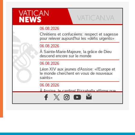
06.08.2026
Chrétiens et confucéens: respect et sagesse
pour relever aujourd'hui les «défis urgents»
06.08.2026
À Sainte-Marie-Majeure, la grâce de Dieu
descend encore sur le monde
06.08.2026
Léon XIV aux jeunes d'Assise: «l'Europe et
le monde cherchent en vous de nouveaux
saints»
06.08.2026
À Assise, le cardinal Pizzaballa affirme que
«les chrétiens veulent la paix»
06.08.2026
Au Mexique, le cardinal Parolin invite à être
aux côtés des marginalisées
06.08.2026
À Assise, le Pape invite les jeunes à
«construire la civilisation de l'amour»