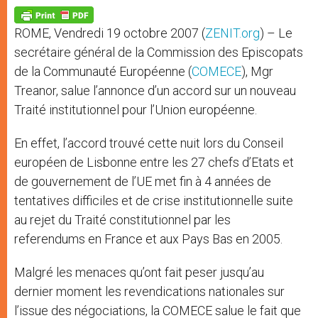
A
n
o
e
p
g
o
r
p
e
k
ROME, Vendredi 19 octobre 2007 (
ZENIT.org
) – Le
r
secrétaire général de la Commission des Episcopats
de la Communauté Européenne (
COMECE
), Mgr
Treanor, salue l’annonce d’un accord sur un nouveau
Traité institutionnel pour l’Union européenne.
En effet, l’accord trouvé cette nuit lors du Conseil
européen de Lisbonne entre les 27 chefs d’Etats et
de gouvernement de l’UE met fin à 4 années de
tentatives difficiles et de crise institutionnelle suite
au rejet du Traité constitutionnel par les
referendums en France et aux Pays Bas en 2005.
Malgré les menaces qu’ont fait peser jusqu’au
dernier moment les revendications nationales sur
l’issue des négociations, la COMECE salue le fait que