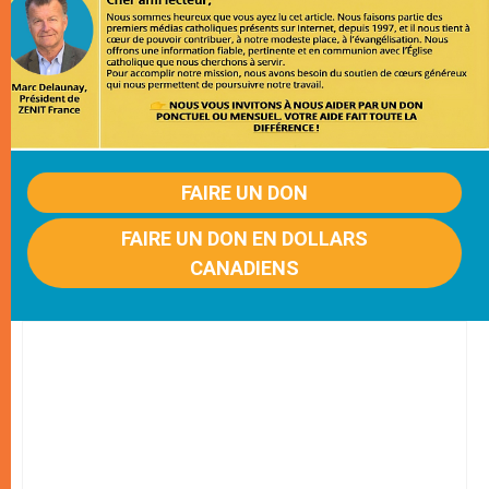
FAIRE UN DON
FAIRE UN DON EN DOLLARS
CANADIENS