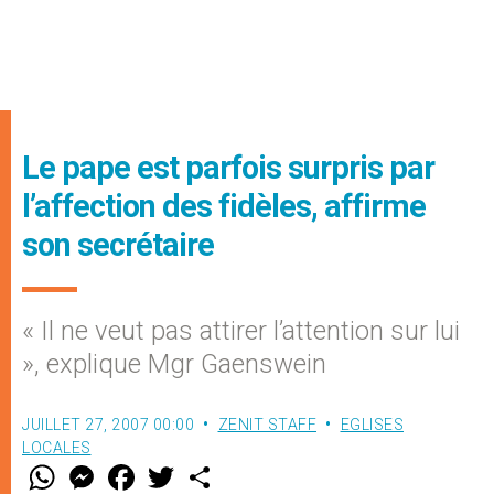
Le pape est parfois surpris par
l’affection des fidèles, affirme
son secrétaire
« Il ne veut pas attirer l’attention sur lui
», explique Mgr Gaenswein
JUILLET 27, 2007 00:00
ZENIT STAFF
EGLISES
LOCALES
W
M
F
T
S
h
e
a
w
h