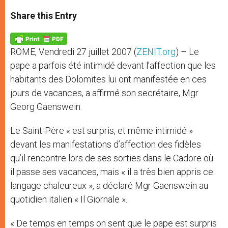
a
s
c
i
a
t
s
e
t
r
Share this Entry
s
e
b
t
e
A
n
o
e
p
g
o
r
p
e
k
ROME, Vendredi 27 juillet 2007 (
ZENIT.org
) – Le
r
pape a parfois été intimidé devant l’affection que les
habitants des Dolomites lui ont manifestée en ces
jours de vacances, a affirmé son secrétaire, Mgr
Georg Gaenswein.
Le Saint-Père « est surpris, et même intimidé »
devant les manifestations d’affection des fidèles
qu’il rencontre lors de ses sorties dans le Cadore où
il passe ses vacances, mais « il a très bien appris ce
langage chaleureux », a déclaré Mgr Gaenswein au
quotidien italien « Il Giornale ».
« De temps en temps on sent que le pape est surpris