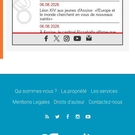
06.08.2026
Léon XIV aux jeunes d'Assise: «l'Europe et
le monde cherchent en vous de nouveaux
saints»
06.08.2026
À Assise, le cardinal Pizzaballa affirme que
«les chrétiens veulent la paix»
06.08.2026
Au Mexique, le cardinal Parolin invite à être
aux côtés des marginalisées
06.08.2026
À Assise, le Pape invite les jeunes à
«construire la civilisation de l'amour»
05.08.2026
La visite du Pape en Argentine portera «un
message de paix et de dignité humaine»
Qui sommes-nous ?
La propriété
Les services
05.08.2026
Mentions Legales
Droits d’auteur
Contactez-nous
«La visite du Pape en Uruguay renforcera
l'espérance» affirme Mgr Tróccoli
05.08.2026
Le nonce en Ukraine: «Il est inquiétant
d'entendre ceux qui bénissent la guerre»
05.08.2026