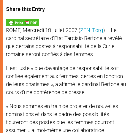
a
s
c
i
a
t
s
e
t
r
Share this Entry
s
e
b
t
e
A
n
o
e
p
g
o
r
p
e
k
ROME, Mercredi 18 juillet 2007 (
ZENIT.org
) – Le
r
cardinal secrétaire d’Etat Tarcisio Bertone a révélé
que certains postes à responsabilité de la Curie
romaine seront confiés à des femmes.
Il est juste « que davantage de responsabilité soit
confiée également aux femmes, certes en fonction
de leurs charismes », a affirmé le cardinal Bertone au
cours d’une conférence de presse.
« Nous sommes en train de projeter de nouvelles
nominations et dans le cadre des possibilités
figureront des postes que les femmes pourront
assumer. J’ai moi-même une collaboratrice