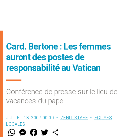
Card. Bertone : Les femmes
auront des postes de
responsabilité au Vatican
Conférence de presse sur le lieu de
vacances du pape
JUILLET 18, 2007 00:00
ZENIT STAFF
EGLISES
LOCALES
W
M
F
T
S
h
e
a
w
h