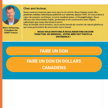
FAIRE UN DON
FAIRE UN DON EN DOLLARS
CANADIENS