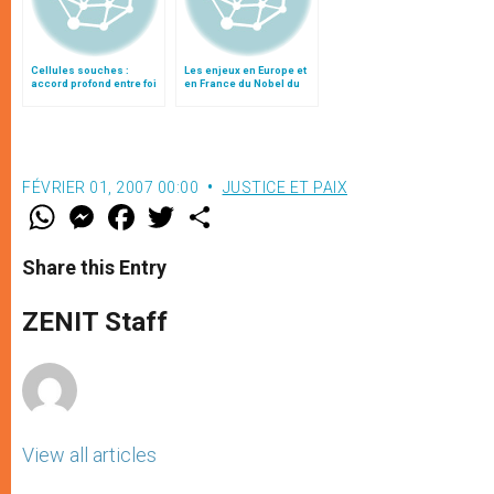
Cellules souches :
Les enjeux en Europe et
accord profond entre foi
en France du Nobel du
et science
prof. Yamanaka
FÉVRIER 01, 2007 00:00
JUSTICE ET PAIX
W
M
F
T
S
h
e
a
w
h
a
s
c
i
a
t
s
e
t
r
Share this Entry
s
e
b
t
e
A
n
o
e
p
g
o
r
ZENIT Staff
p
e
k
r
View all articles