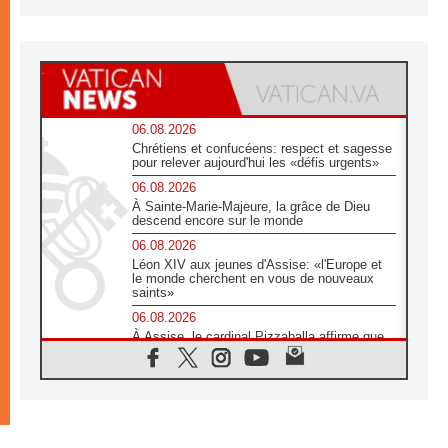
06.08.2026
Chrétiens et confucéens: respect et sagesse
pour relever aujourd'hui les «défis urgents»
06.08.2026
À Sainte-Marie-Majeure, la grâce de Dieu
descend encore sur le monde
06.08.2026
Léon XIV aux jeunes d'Assise: «l'Europe et
le monde cherchent en vous de nouveaux
saints»
06.08.2026
À Assise, le cardinal Pizzaballa affirme que
«les chrétiens veulent la paix»
06.08.2026
Au Mexique, le cardinal Parolin invite à être
aux côtés des marginalisées
06.08.2026