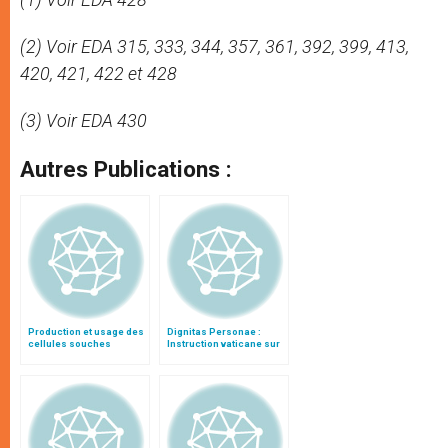
(2) Voir EDA 315, 333, 344, 357, 361, 392, 399, 413,
420, 421, 422 et 428
(3) Voir EDA 430
Autres Publications :
Production et usage des
Dignitas Personae :
cellules souches
Instruction vaticane sur
embryonnaires
certaines questions de
humaines
bioéthique