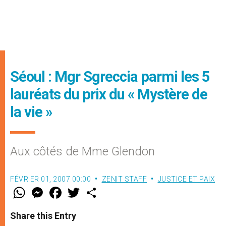
Séoul : Mgr Sgreccia parmi les 5
lauréats du prix du « Mystère de
la vie »
Aux côtés de Mme Glendon
FÉVRIER 01, 2007 00:00
ZENIT STAFF
JUSTICE ET PAIX
W
M
F
T
S
h
e
a
w
h
a
s
c
i
a
t
s
e
t
r
Share this Entry
s
e
b
t
e