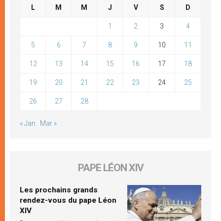
L
M
M
J
V
S
D
1
2
3
4
5
6
7
8
9
10
11
12
13
14
15
16
17
18
19
20
21
22
23
24
25
26
27
28
« Jan
Mar »
PAPE LÉON XIV
Les prochains grands
rendez-vous du pape Léon
XIV