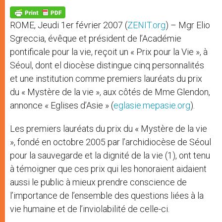
A
n
o
e
p
g
o
r
p
e
k
ROME, Jeudi 1er février 2007 (
ZENIT.org
) – Mgr Elio
r
Sgreccia, évêque et président de l’Académie
pontificale pour la vie, reçoit un « Prix pour la Vie », à
Séoul, dont el diocèse distingue cinq personnalités
et une institution comme premiers lauréats du prix
du « Mystère de la vie », aux côtés de Mme Glendon,
annonce « Eglises d’Asie » (
eglasie.mepasie.org
).
Les premiers lauréats du prix du « Mystère de la vie
», fondé en octobre 2005 par l’archidiocèse de Séoul
pour la sauvegarde et la dignité de la vie (1), ont tenu
à témoigner que ces prix qui les honoraient aidaient
aussi le public à mieux prendre conscience de
l’importance de l’ensemble des questions liées à la
vie humaine et de l’inviolabilité de celle-ci.