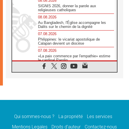
08.08.2026
SIGNIS 2026, donner la parole aux
religieuses catholiques
08.08.2026
Au Bangladesh, l'Église accompagne les
Dalits sur le chemin de la dignité
07.08.2026
Philippines: le vicariat apostolique de
Calapan devient un diocèse
07.08.2026
«La paix commence par l'empathie» estime
le cardinal Parolin
07.08.2026
En Colombie, «la paix ne s'achète pas avec
une signature»
07.08.2026
Le programme du voyage apostolique du
Pape en France dévoilé
07.08.2026
1ère Conférence continentale sur l'éducation
catholique en Afrique
Qui sommes-nous ?
La propriété
Les services
07.08.2026
Un logo symbolique pour la venue du Pape
Mentions Legales
Droits d’auteur
Contactez-nous
en France