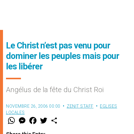
Le Christ n’est pas venu pour
dominer les peuples mais pour
les libérer
Angélus de la fête du Christ Roi
NOVEMBRE 26, 2006 00:00
ZENIT STAFF
EGLISES
LOCALES
W
M
F
T
S
h
e
a
w
h
a
s
c
i
a
t
s
e
t
r