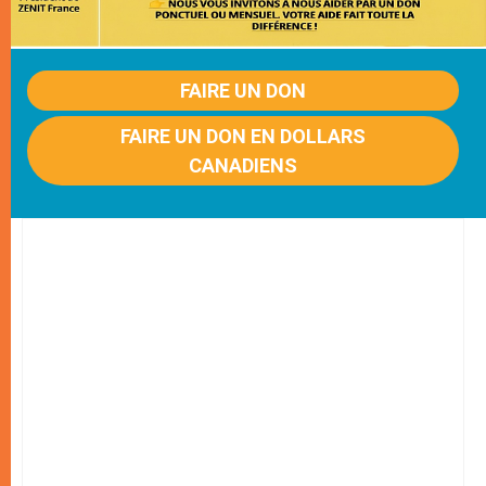
FAIRE UN DON
FAIRE UN DON EN DOLLARS
CANADIENS