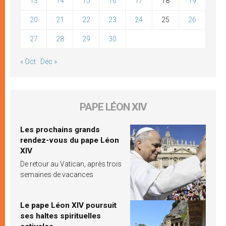
13
14
15
16
17
18
19
20
21
22
23
24
25
26
27
28
29
30
« Oct
Déc »
PAPE LÉON XIV
Les prochains grands
rendez-vous du pape Léon
XIV
De retour au Vatican, après trois
semaines de vacances
Le pape Léon XIV poursuit
ses haltes spirituelles