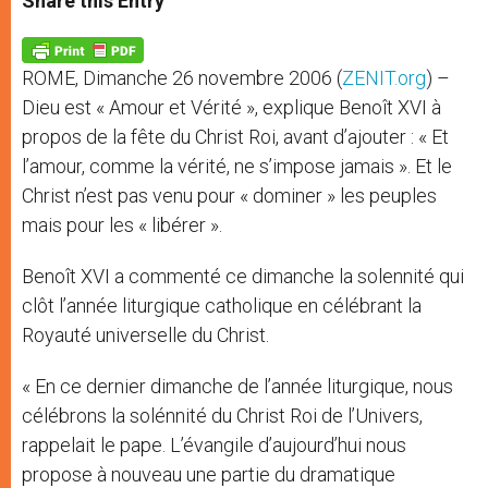
Share this Entry
s
e
b
t
e
A
n
o
e
p
g
o
r
p
e
k
ROME, Dimanche 26 novembre 2006 (
ZENIT.org
) –
r
Dieu est « Amour et Vérité », explique Benoît XVI à
propos de la fête du Christ Roi, avant d’ajouter : « Et
l’amour, comme la vérité, ne s’impose jamais ». Et le
Christ n’est pas venu pour « dominer » les peuples
mais pour les « libérer ».
Benoît XVI a commenté ce dimanche la solennité qui
clôt l’année liturgique catholique en célébrant la
Royauté universelle du Christ.
« En ce dernier dimanche de l’année liturgique, nous
célébrons la solénnité du Christ Roi de l’Univers,
rappelait le pape. L’évangile d’aujourd’hui nous
propose à nouveau une partie du dramatique