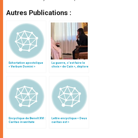
Autres Publications :
Exhortation apostolique
La guerre, c’est faire le
« Verbum Domini »
choix « de Caïn », déplore
le pape François
Encyclique de Benoît XVI :
Lettre encyclique « Deus
Caritas in veritate
caritas est »