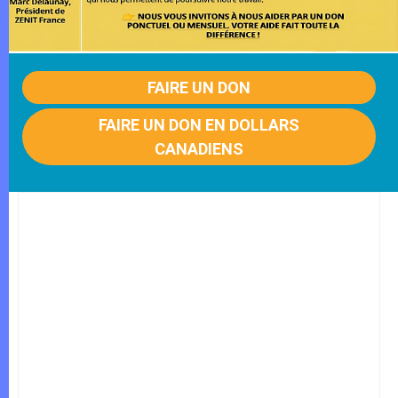
FAIRE UN DON
FAIRE UN DON EN DOLLARS
CANADIENS