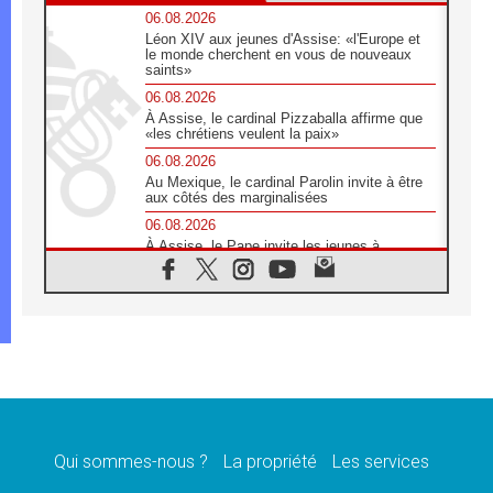
06.08.2026
Léon XIV aux jeunes d'Assise: «l'Europe et
le monde cherchent en vous de nouveaux
saints»
06.08.2026
À Assise, le cardinal Pizzaballa affirme que
«les chrétiens veulent la paix»
06.08.2026
Au Mexique, le cardinal Parolin invite à être
aux côtés des marginalisées
06.08.2026
À Assise, le Pape invite les jeunes à
«construire la civilisation de l'amour»
05.08.2026
La visite du Pape en Argentine portera «un
message de paix et de dignité humaine»
05.08.2026
«La visite du Pape en Uruguay renforcera
l'espérance» affirme Mgr Tróccoli
05.08.2026
Le nonce en Ukraine: «Il est inquiétant
d'entendre ceux qui bénissent la guerre»
Qui sommes-nous ?
La propriété
Les services
05.08.2026