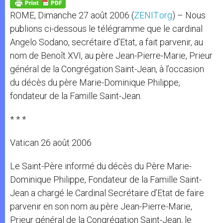
p
g
o
r
p
e
k
ROME, Dimanche 27 août 2006 (
ZENIT.org
) – Nous
r
publions ci-dessous le télégramme que le cardinal
Angelo Sodano, secrétaire d’Etat, a fait parvenir, au
nom de Benoît XVI, au père Jean-Pierre-Marie, Prieur
général de la Congrégation Saint-Jean, à l’occasion
du décès du père Marie-Dominique Philippe,
fondateur de la Famille Saint-Jean.
* * *
Vatican 26 août 2006
Le Saint-Père informé du décès du Père Marie-
Dominique Philippe, Fondateur de la Famille Saint-
Jean a chargé le Cardinal Secrétaire d’Etat de faire
parvenir en son nom au père Jean-Pierre-Marie,
Prieur général de la Congrégation Saint-Jean, le