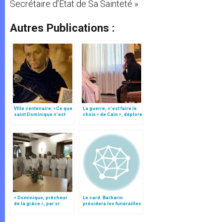
Secrétaire d’Etat de Sa Sainteté »
Autres Publications :
VIIIe centenaire: «Ce que
La guerre, c’est faire le
saint Dominique n’est
choix « de Caïn », déplore
pas…»
le pape François
« Dominique, prêcheur
Le card. Barbarin
de la grâce », par sr
présidera les funérailles
Marie Trainar O.P.
du P. Marie-Dominique
Philippe, op