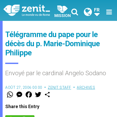
FR
MISSION
Télégramme du pape pour le
décès du p. Marie-Dominique
Philippe
Envoyé par le cardinal Angelo Sodano
AOÛT 27, 2006 00:00
ZENIT STAFF
ARCHIVES
W
M
F
T
S
h
e
a
w
h
a
s
c
i
a
t
s
e
t
r
Share this Entry
s
e
b
t
e
A
n
o
e