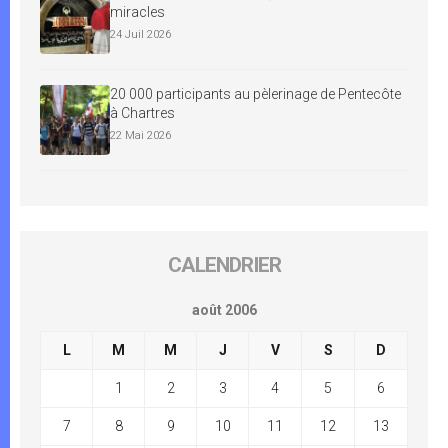
miracles
24 Juil 2026
20 000 participants au pèlerinage de Pentecôte
à Chartres
22 Mai 2026
CALENDRIER
août 2006
L
M
M
J
V
S
D
1
2
3
4
5
6
7
8
9
10
11
12
13