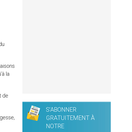
du
raisons
’à la
t de
S'ABONNER
agesse,
GRATUITEMENT À
NOTRE