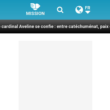
FR
MISSION
eline se confie : entre catéchuménat, paix et défis mig