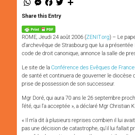
h
e
a
w
h
a
s
c
i
a
t
s
e
t
r
Share this Entry
s
e
b
t
e
A
n
o
e
p
g
o
r
p
e
k
ROME, Jeudi 24 août 2006 (
ZENIT.org
) – Le pap
r
d’archevêque de Strasbourg que lui a présentée
code de droit canonique, annonce la salle de pre
Le site de la
Conférence des Evêques de France
de santé et continuera de gouverner le diocèse d
prise de possession de son successeur.
Mgr Doré, qui aura 70 ans le 26 septembre proch
l’été, qui l’a acceptée », a déclaré Mgr Christian Kr
« Il m’a dit à plusieurs reprises combien il lui ava
pas une décision de catastrophe, qu’il lui fallait p