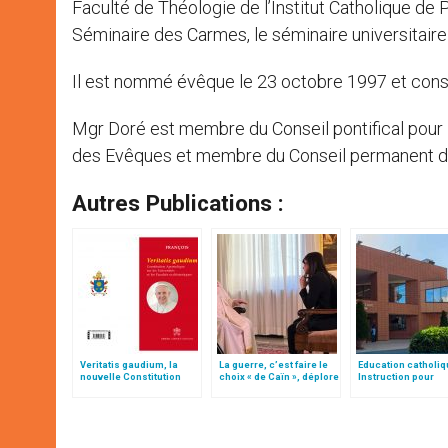
Faculté de Théologie de l’Institut Catholique de 
Séminaire des Carmes, le séminaire universitaire d
Il est nommé évêque le 23 octobre 1997 et con
Mgr Doré est membre du Conseil pontifical pour 
des Evêques et membre du Conseil permanent d
Autres Publications :
Veritatis gaudium, la
La guerre, c’est faire le
Education catholiq
nouvelle Constitution
choix « de Caïn », déplore
Instruction pour
pour les études
le pape François
l’enseignement à
ecclésiastiques
distance (Texte co