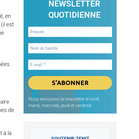
NEWSLETTER
QUOTIDIENNE
é, en
il est
ie
nées
Nous envoyons la newsletter le lundi,
aire
mardi, mercredi, jeudi et vendredi
pes de
 à la
SOUTENIR ZENIT