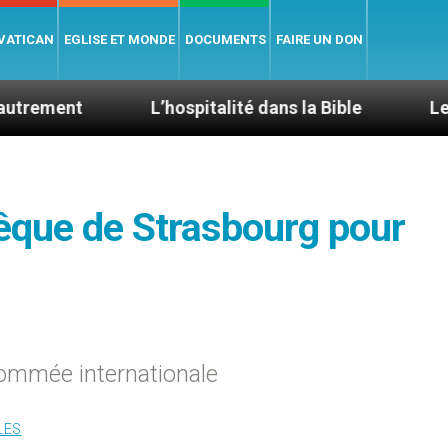
 VATICAN
EGLISE ET MONDE
DOCUMENTS
FAIRE UN DON
L’hospitalité dans la Bible
Le cardinal Av
êque de Strasbourg pour
ommée internationale
LES