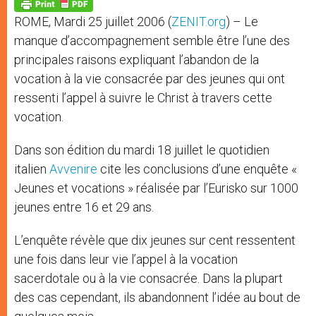
p
g
o
r
p
e
k
ROME, Mardi 25 juillet 2006 (
ZENIT.org
) – Le
r
manque d’accompagnement semble être l’une des
principales raisons expliquant l’abandon de la
vocation à la vie consacrée par des jeunes qui ont
ressenti l’appel à suivre le Christ à travers cette
vocation.
Dans son édition du mardi 18 juillet le quotidien
italien
Avvenire
cite les conclusions d’une enquête «
Jeunes et vocations » réalisée par l’Eurisko sur 1000
jeunes entre 16 et 29 ans.
L’enquête révèle que dix jeunes sur cent ressentent
une fois dans leur vie l’appel à la vocation
sacerdotale ou à la vie consacrée. Dans la plupart
des cas cependant, ils abandonnent l’idée au bout de