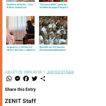
Doctrine de la foi: « Cas
"Christus vivit!", texte de
d’abus sexuel sur
la lettre du pape François
mineurs commis par des
aux jeunes du monde
clercs » (texte complet)
La guerre, c’est faire le
Synode sur les jeunes:
choix « de Caïn », déplore
Document préparatoire
le pape François
(texte intégral)
JUILLET 25, 2006 00:00
JUSTICE ET PAIX
W
M
F
T
S
h
e
a
w
h
a
s
c
i
a
t
s
e
t
r
Share this Entry
s
e
b
t
e
A
n
o
e
p
g
o
r
ZENIT Staff
p
e
k