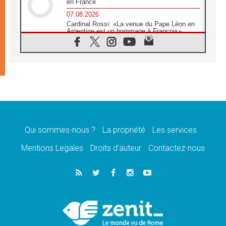
en France
07.08.2026
Cardinal Rossi: «La venue du Pape Léon en
Argentine est un hommage à François»
07.08.2026
Hiroshima et Nagasaki, 81 ans après,
lancement des «dix jours de prière pour la
paix»
06.08.2026
Préparatifs des JMJ 2027 à Séoul: «c'est
passionnant et l'impatience est immense!»
06.08.2026
Chrétiens et confucéens: respect et sagesse
pour relever les «défis urgents»
Qui sommes-nous ?
La propriété
Les services
06.08.2026
Mentions Legales
Droits d’auteur
Contactez-nous
À Sainte-Marie-Majeure, la grâce de Dieu
descend encore sur le monde
06.08.2026
Léon XIV aux jeunes d'Assise: «l'Europe et
le monde cherchent en vous de nouveaux
saints»
06.08.2026
À Assise, le cardinal Pizzaballa affirme que
«les chrétiens veulent la paix»