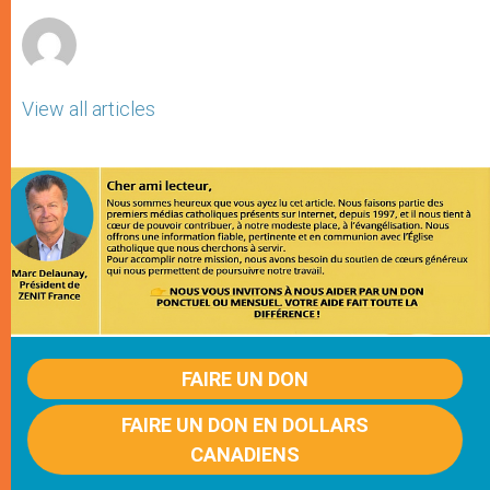
r
View all articles
FAIRE UN DON
FAIRE UN DON EN DOLLARS
CANADIENS