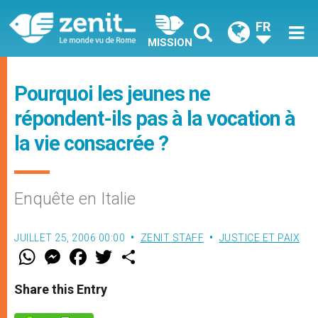
FR
MISSION
Pourquoi les jeunes ne
répondent-ils pas à la vocation à
la vie consacrée ?
Enquête en Italie
JUILLET 25, 2006 00:00
ZENIT STAFF
JUSTICE ET PAIX
W
M
F
T
S
h
e
a
w
h
a
s
c
i
a
t
s
e
t
r
Share this Entry
s
e
b
t
e
A
n
o
e