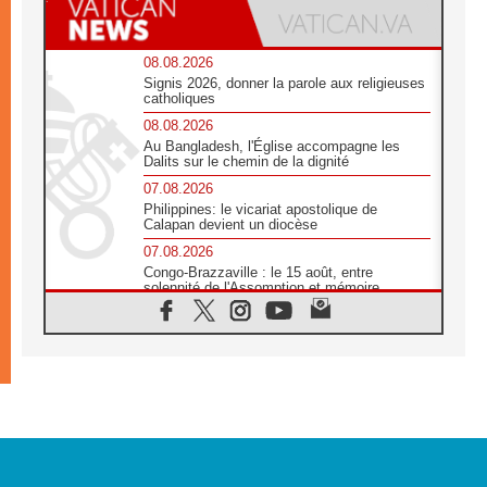
08.08.2026
Signis 2026, donner la parole aux religieuses
catholiques
08.08.2026
Au Bangladesh, l'Église accompagne les
Dalits sur le chemin de la dignité
07.08.2026
Philippines: le vicariat apostolique de
Calapan devient un diocèse
07.08.2026
Congo-Brazzaville : le 15 août, entre
solennité de l'Assomption et mémoire
nationale
07.08.2026
«La paix commence par l'empathie» estime
le cardinal Parolin
07.08.2026
En Colombie, «la paix ne s'achète pas avec
une signature»
07.08.2026
Le programme du voyage apostolique du