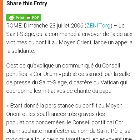
t
s
e
t
r
Share this Entry
s
e
b
t
e
A
n
o
e
p
g
o
r
p
e
k
ROME, Dimanche 23 juillet 2006 (
ZENIT.org
) – Le
r
Saint-Siège, qui a commencé à envoyer de l’aide aux
victimes du conflit au Moyen Orient, lance un appel à
la solidarité.
C’est ce qu’explique un communiqué du Conseil
pontifical « Cor Unum » publié ce samedi par la salle
de presse du Saint-Siège, dicastère du Vatican qui
coordonne les initiatives de charité du pape.
« Etant donné la persistance du conflit au Moyen
Orient et les souffrances très graves des
populations concernées, le Conseil pontifical Cor
Unum souhaite manifester au nom du Saint-Père, sa
proximité à tous ceux qui souffrent, en envoyant une