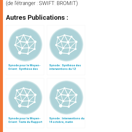
(de l’étranger : SWIFT: BROMIT)
Autres Publications :
Synode pour le Moyen-
Synode : Synthèse des
Orient : Synthèse des
interventions du 12
interventions du 11
octobre (matin)
octobre
Synode pour le Moyen-
Synode : Interventions du
Orient : Texte du Rapport
14 octobre, matin
après le débat général