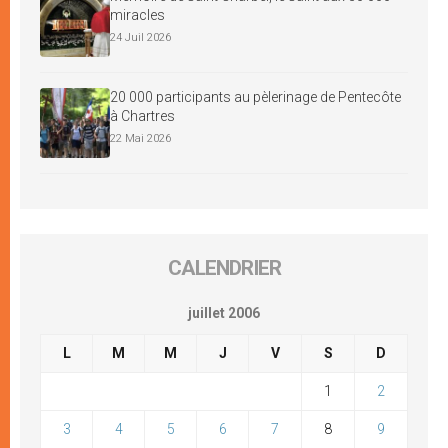
miracles
24 Juil 2026
20 000 participants au pèlerinage de Pentecôte
à Chartres
22 Mai 2026
CALENDRIER
juillet 2006
L
M
M
J
V
S
D
1
2
3
4
5
6
7
8
9