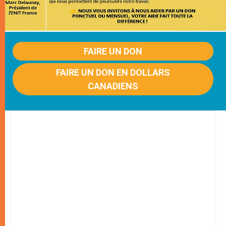
FAIRE UN DON
FAIRE UN DON EN DOLLARS
CANADIENS