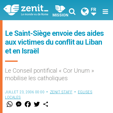
FR
MISSION
Le Saint-Siège envoie des aides
aux victimes du conflit au Liban
et en Israël
Le Conseil pontifical « Cor Unum »
mobilise les catholiques
JUILLET 23, 2006 00:00
ZENIT STAFF
EGLISES
LOCALES
W
M
F
T
S
h
e
a
w
h
a
s
c
i
a