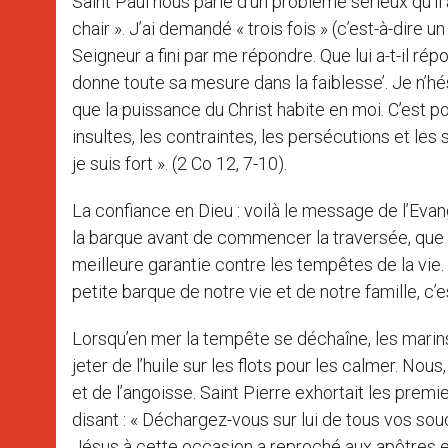
Saint Paul nous parle d’un problème sérieux qu’il a
chair ». J’ai demandé « trois fois » (c’est-à-dire un 
Seigneur a fini par me répondre. Que lui a-t-il ré
donne toute sa mesure dans la faiblesse’. Je n’hé
que la puissance du Christ habite en moi. C’est po
insultes, les contraintes, les persécutions et les s
je suis fort ». (2 Co 12, 7-10).
La confiance en Dieu : voilà le message de l’Evang
la barque avant de commencer la traversée, que l
meilleure garantie contre les tempêtes de la vie
petite barque de notre vie et de notre famille, c’e
Lorsqu’en mer la tempête se déchaîne, les marins 
jeter de l’huile sur les flots pour les calmer. Nous
et de l’angoisse. Saint Pierre exhortait les prem
disant : « Déchargez-vous sur lui de tous vos souc
Jésus à cette occasion a reproché aux apôtres est