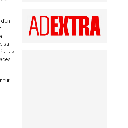
 d’un
e
a
e sa
ésus. «
races
gneur