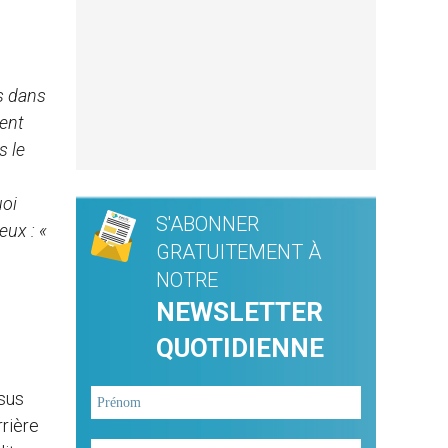
us dans
ient
s le
uoi
S'ABONNER
eux : «
GRATUITEMENT À
NOTRE
NEWSLETTER
QUOTIDIENNE
ésus
rrière