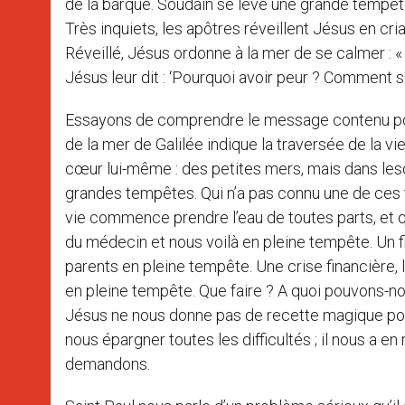
de la barque. Soudain se lève une grande tempête
Très inquiets, les apôtres réveillent Jésus en cria
Réveillé, Jésus ordonne à la mer de se calmer : « ‘S
Jésus leur dit : ‘Pourquoi avoir peur ? Comment se f
Essayons de comprendre le message contenu pour
de la mer de Galilée indique la traversée de la v
cœur lui-même : des petites mers, mais dans lesq
grandes tempêtes. Qui n’a pas connu une de ces t
vie commence prendre l’eau de toutes parts, et
du médecin et nous voilà en pleine tempête. Un fil
parents en pleine tempête. Une crise financière, la
en pleine tempête. Que faire ? A quoi pouvons-no
Jésus ne nous donne pas de recette magique pour 
nous épargner toutes les difficultés ; il nous a en
demandons.