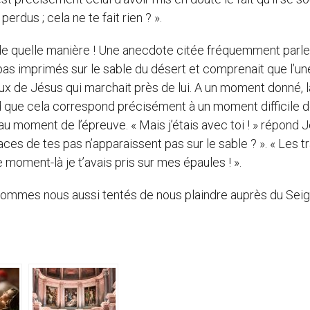
erdus ; cela ne te fait rien ? ».
 de quelle manière ! Une anecdote citée fréquemment parle
 pas imprimés sur le sable du désert et comprenait que l’un
eux de Jésus qui marchait près de lui. A un moment donné, l
 que cela correspond précisément à un moment difficile d
ul au moment de l’épreuve. « Mais j’étais avec toi ! » répond J
ces de tes pas n’apparaissent pas sur le sable ? ». « Les t
moment-là je t’avais pris sur mes épaules ! ».
sommes nous aussi tentés de nous plaindre auprès du Sei