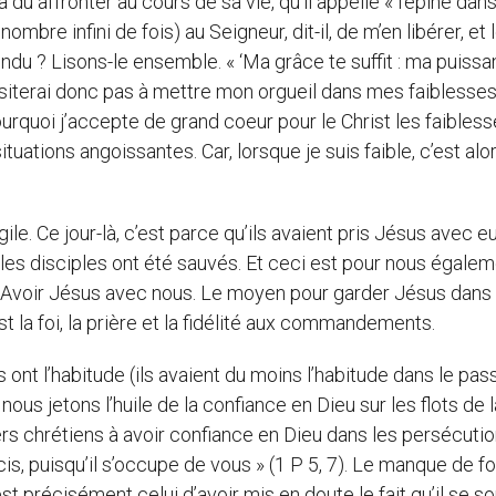
 du affronter au cours de sa vie, qu’il appelle « l’épine dan
nombre infini de fois) au Seigneur, dit-il, de m’en libérer, et 
pondu ? Lisons-le ensemble. « ‘Ma grâce te suffit : ma puiss
siterai donc pas à mettre mon orgueil dans mes faiblesses,
urquoi j’accepte de grand coeur pour le Christ les faibless
ituations angoissantes. Car, lorsque je suis faible, c’est alo
ile. Ce jour-là, c’est parce qu’ils avaient pris Jésus avec 
es disciples ont été sauvés. Et ceci est pour nous égalem
. Avoir Jésus avec nous. Le moyen pour garder Jésus dans 
st la foi, la prière et la fidélité aux commandements.
ont l’habitude (ils avaient du moins l’habitude dans le pas
, nous jetons l’huile de la confiance en Dieu sur les flots de 
iers chrétiens à avoir confiance en Dieu dans les persécuti
is, puisqu’il s’occupe de vous » (1 P 5, 7). Le manque de fo
 précisément celui d’avoir mis en doute le fait qu’il se s