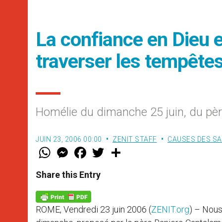
La confiance en Dieu 
traverser les tempêtes
Homélie du dimanche 25 juin, du pè
JUIN 23, 2006 00:00
ZENIT STAFF
CAUSES DES SA
W
M
F
T
S
h
e
a
w
h
a
s
c
i
a
t
s
e
t
r
Share this Entry
s
e
b
t
e
A
n
o
e
p
g
o
r
p
e
k
ROME, Vendredi 23 juin 2006 (
ZENIT.org
) – Nous
r