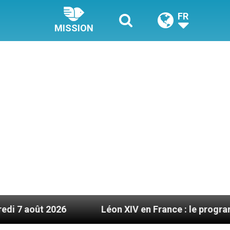
FR
MISSION
26
Léon XIV en France : le programme détaillé d