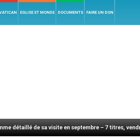
 VATICAN
EGLISE ET MONDE
DOCUMENTS
FAIRE UN DON
 sa visite en septembre – 7 titres, vendredi 7 août 20