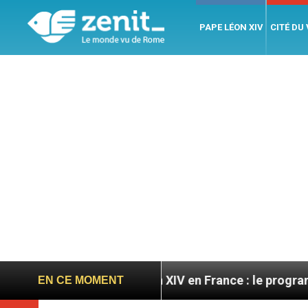
PAPE LÉON XIV
CITÉ DU
es
Léon XIV en France : le programme détaillé de
EN CE MOMENT