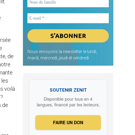
it.
.
ersée
e
Nous envoyons la newsletter le lundi,
te, de
mardi, mercredi, jeudi et vendredi
notre
rmante
 les
s voilà
SOUTENIR ZENIT
 ?
Disponible pour tous en 4
langues, financé par les lecteurs.
s de
FAIRE UN DON