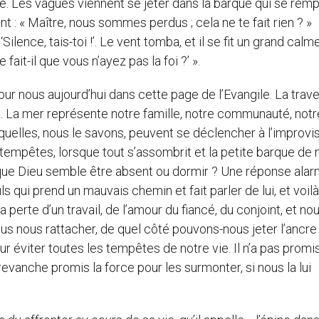
. Les vagues viennent se jeter dans la barque qui se rempl
nt : « Maître, nous sommes perdus ; cela ne te fait rien ? »
ilence, tais-toi !’. Le vent tomba, et il se fit un grand calme
ait-il que vous n’ayez pas la foi ?’ ».
 nous aujourd’hui dans cette page de l’Evangile. La trav
ie. La mer représente notre famille, notre communauté, notr
uelles, nous le savons, peuvent se déclencher à l’improvis
empêtes, lorsque tout s’assombrit et la petite barque de 
 que Dieu semble être absent ou dormir ? Une réponse ala
s qui prend un mauvais chemin et fait parler de lui, et voilà
 perte d’un travail, de l’amour du fiancé, du conjoint, et nou
us nous rattacher, de quel côté pouvons-nous jeter l’ancre
éviter toutes les tempêtes de notre vie. Il n’a pas promi
 revanche promis la force pour les surmonter, si nous la lui