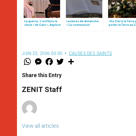
La guerre, c’est faire le
Lectures de dimanche :
«Du Ciel à la Terre
choix « de Caïn », déplore
« La communion
porter la Terre au C
le pape François
surmonte les tempêtes
par Mgr Francesco 
de la vie »
JUIN 23, 2006 00:00
CAUSES DES SAINTS
W
M
F
T
S
h
e
a
w
h
a
s
c
i
a
t
s
e
t
r
Share this Entry
s
e
b
t
e
A
n
o
e
p
g
o
r
ZENIT Staff
p
e
k
r
View all articles