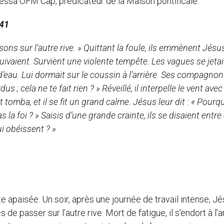
ssa OFM Cap, prédicateur de la Maison pontificale.
-41
Passons sur l’autre rive. » Quittant la foule, ils emmènent Jés
 suivaient. Survient une violente tempête. Les vagues se jeta
 d’eau. Lui dormait sur le coussin à l’arrière. Ses compagnon
s ; cela ne te fait rien ? » Réveillé, il interpelle le vent avec
vent tomba, et il se fit un grand calme. Jésus leur dit : « Pourq
la foi ? » Saisis d’une grande crainte, ils se disaient entre 
ui obéissent ? »
 apaisée. Un soir, après une journée de travail intense, J
passer sur l’autre rive. Mort de fatigue, il s’endort à l’a