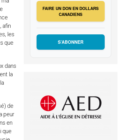
s ma
FAIRE UN DON EN DOLLARS
le
CANADIENS
ance
 afin
es, les
S’ABONNER
rs que
eux dans
ent la
la
sé) de
la peur
ons en
i que
oucie