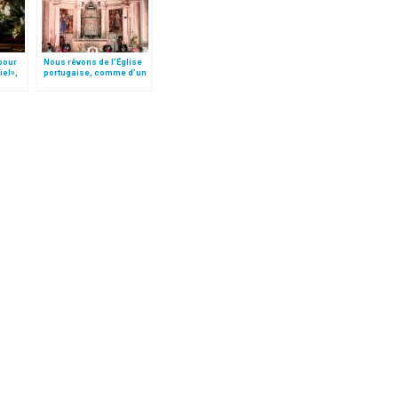
 pour
Nous rêvons de l’Église
iel»,
portugaise, comme d’un
Follo
« port sûr »