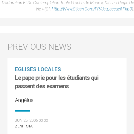
D'adoration Et De Contemplation Toute Proche De Marie », Dit La « Règle De
Vie » (cf.
Http://www.stjean.com/FR/Jeu_accueil.php3
).
EGLISES LOCALES
Le pape prie pour les étudiants qui
passent des examens
Angélus
JUN 25, 2006 00:00
ZENIT STAFF