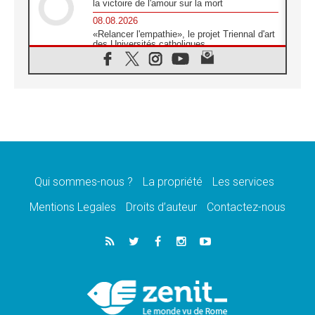
la victoire de l'amour sur la mort
08.08.2026
«Relancer l'empathie», le projet Triennal d'art
des Universités catholiques
08.08.2026
Signis 2026, donner la parole aux religieuses
catholiques
08.08.2026
Au Bangladesh, l'Église accompagne les
Dalits sur le chemin de la dignité
07.08.2026
Philippines: le vicariat apostolique de
Calapan devient un diocèse
Qui sommes-nous ?
La propriété
Les services
07.08.2026
Congo-Brazzaville: le 15 août, entre solennité
Mentions Legales
Droits d’auteur
Contactez-nous
de l'Assomption et mémoire nationale
07.08.2026
«La paix commence par l'empathie» estime
le cardinal Parolin
07.08.2026
En Colombie, «la paix ne s'achète pas avec
une signature»