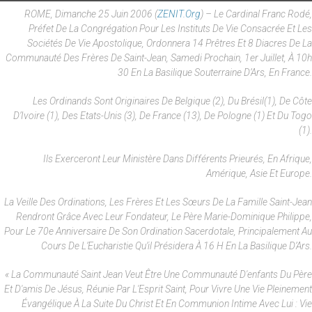
ROME, Dimanche 25 Juin 2006 (
ZENIT.org
) – Le Cardinal Franc Rodé,
Préfet De La Congrégation Pour Les Instituts De Vie Consacrée Et Les
Sociétés De Vie Apostolique, Ordonnera 14 Prêtres Et 8 Diacres De La
Communauté Des Frères De Saint-Jean, Samedi Prochain, 1er Juillet, À 10h
30 En La Basilique Souterraine D’Ars, En France.
Les Ordinands Sont Originaires De Belgique (2), Du Brésil(1), De Côte
D’Ivoire (1), Des Etats-Unis (3), De France (13), De Pologne (1) Et Du Togo
(1).
Ils Exerceront Leur Ministère Dans Différents Prieurés, En Afrique,
Amérique, Asie Et Europe.
La Veille Des Ordinations, Les Frères Et Les Sœurs De La Famille Saint-Jean
Rendront Grâce Avec Leur Fondateur, Le Père Marie-Dominique Philippe,
Pour Le 70e Anniversaire De Son Ordination Sacerdotale, Principalement Au
Cours De L’Eucharistie Qu’il Présidera À 16 H En La Basilique D’Ars.
« La Communauté Saint Jean Veut Être Une Communauté D'enfants Du Père
Et D'amis De Jésus, Réunie Par L'Esprit Saint, Pour Vivre Une Vie Pleinement
Évangélique À La Suite Du Christ Et En Communion Intime Avec Lui : Vie