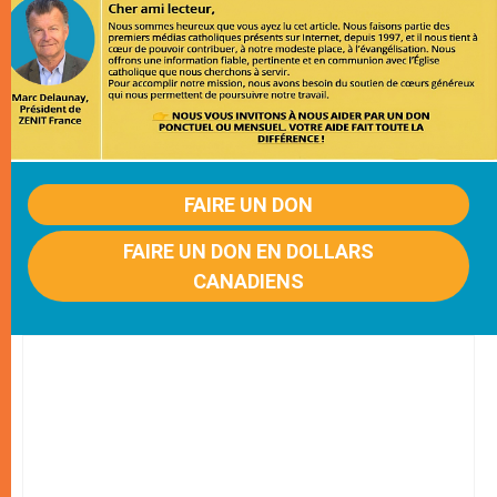
FAIRE UN DON
FAIRE UN DON EN DOLLARS
CANADIENS