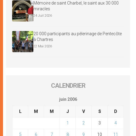
Mémoire de saint Charbel, le saint aux 30 000
miracles
24 Juil 2026
20 000 participants au pèlerinage de Pentecôte
à Chartres
22 Mai 2026
CALENDRIER
juin 2006
L
M
M
J
V
S
D
1
2
3
4
5
6
7
8
9
10
11