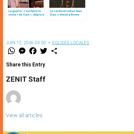
La guerre, c’est faire le
Le cardinal indien Ivan
choix « de Caïn », déplore
Dias s'éteint à Rome
le pape François
JUIN 12, 2006 00:00
EGLISES LOCALES
W
M
F
T
S
h
e
a
w
h
a
s
c
i
a
t
s
e
t
r
Share this Entry
s
e
b
t
e
A
n
o
e
p
g
o
r
ZENIT Staff
p
e
k
r
View all articles