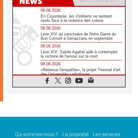
08.08.2026
En Cisjordanie, les chrétiens se sentent
seuls face à la violence des colons
08.08.2026
Léon XIV au sanctuaire de Notre Dame du
Bon Conseil à Genazzano en septembre
08.08.2026
Léon XIV: Sainte Agathe aide à contempler
la victoire de l'amour sur la mort
08.08.2026
«Relancer l'empathie», le projet Triennal d'art
des Universités catholiques
08.08.2026
Signis 2026, donner la parole aux religieuses
catholiques
08.08.2026
Au Bangladesh, l'Église accompagne les
Dalits sur le chemin de la dignité
07.08.2026
Philippines: le vicariat apostolique de
Calapan devient un diocèse
Qui sommes-nous ?
La propriété
Les services
07.08.2026