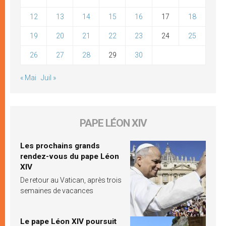
12
13
14
15
16
17
18
19
20
21
22
23
24
25
26
27
28
29
30
« Mai
Juil »
PAPE LÉON XIV
Les prochains grands
rendez-vous du pape Léon
XIV
De retour au Vatican, après trois
semaines de vacances
Le pape Léon XIV poursuit