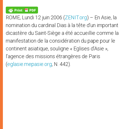
A
n
o
e
p
g
o
r
p
e
k
ROME, Lundi 12 juin 2006 (
ZENIT.org
) – En Asie, la
r
nomination du cardinal Dias à la tête d’un important
dicastère du Saint-Siège a été accueillie comme la
manifestation de la considération du pape pour le
continent asiatique, souligne « Eglises d’Asie »,
l’agence des missions étrangères de Paris
(
eglasie.mepasie.org
, N. 442).