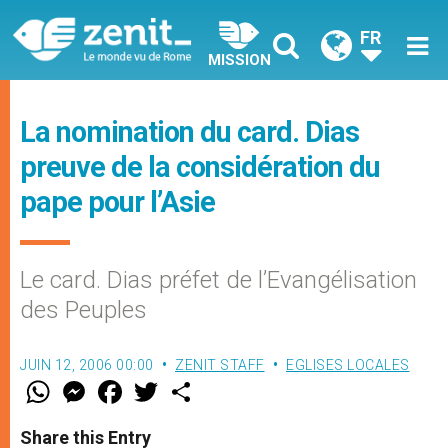
FR
MISSION
La nomination du card. Dias
preuve de la considération du
pape pour l’Asie
Le card. Dias préfet de l’Evangélisation
des Peuples
JUIN 12, 2006 00:00
ZENIT STAFF
EGLISES LOCALES
W
M
F
T
S
h
e
a
w
h
a
s
c
i
a
t
s
e
t
r
Share this Entry
s
e
b
t
e