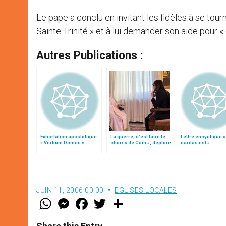
Le pape a conclu en invitant les fidèles à se tour
Sainte Trinité » et à lui demander son aide pour « 
Autres Publications :
Exhortation apostolique
La guerre, c’est faire le
Lettre encyclique 
« Verbum Domini »
choix « de Caïn », déplore
caritas est »
le pape François
JUIN 11, 2006 00:00
EGLISES LOCALES
W
M
F
T
S
h
e
a
w
h
a
s
c
i
a
t
s
e
t
r