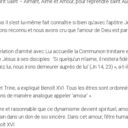
sprit Saint – Aimant, Aimé et Amour, pour reprendre saint A
 Il s’est lui-même fait connaître si bien qu’avec l’apôtre J
avons reconnu et nous avons cru que l’amour de Dieu est pa
elation d’amitié avec Lui accueille la Communion trinitaire e
us à ses disciples : ‘Si quelqu’un m’aime, il restera fidè
lui, nous irons demeurer auprès de lui’ (Jn 14, 23) », a-t-il
n et Trine, a expliqué Benoît XVI. Tous les êtres sont ordonn
s de manière analogue appeler ‘amour’ ».
bre et raisonnable que ce dynamisme devient spirituel, amo
n dans un don de soi sincère. Dans cet amour, l’être huma
oît XVI.