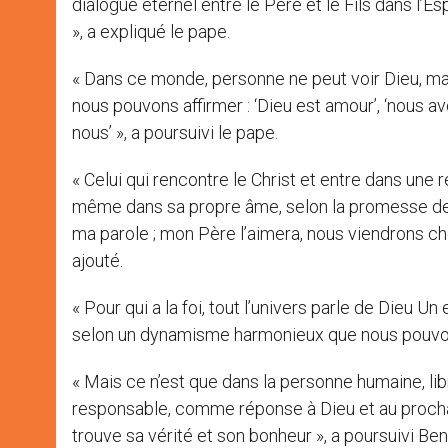
dialogue éternel entre le Père et le Fils dans l’E
», a expliqué le pape.
« Dans ce monde, personne ne peut voir Dieu, mais
nous pouvons affirmer : ‘Dieu est amour’, ‘nous 
nous’ », a poursuivi le pape.
« Celui qui rencontre le Christ et entre dans une r
même dans sa propre âme, selon la promesse de Jés
ma parole ; mon Père l’aimera, nous viendrons chez 
ajouté.
« Pour qui a la foi, tout l’univers parle de Dieu U
selon un dynamisme harmonieux que nous pouvon
« Mais ce n’est que dans la personne humaine, li
responsable, comme réponse à Dieu et au prochai
trouve sa vérité et son bonheur », a poursuivi Ben