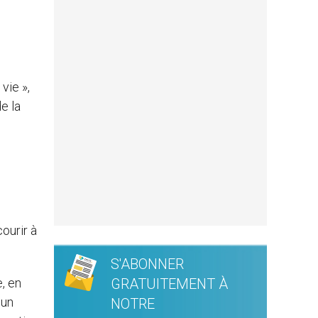
vie »,
de la
ourir à
S'ABONNER
e, en
GRATUITEMENT À
 un
NOTRE