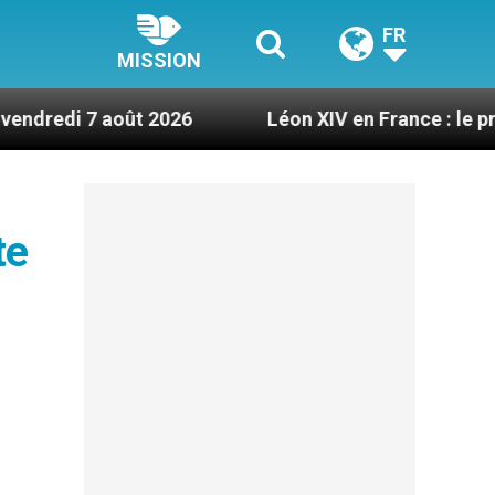
FR
MISSION
oût 2026
Léon XIV en France : le programme déta
te