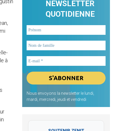
ugustin
NEWSLETTER
QUOTIDIENNE
ean,
rmi
lle-
le à
és
Nous envoyons la newsletter le lundi,
mardi, mercredi, jeudi et vendredi
ur
in
SOUTENIR ZENIT