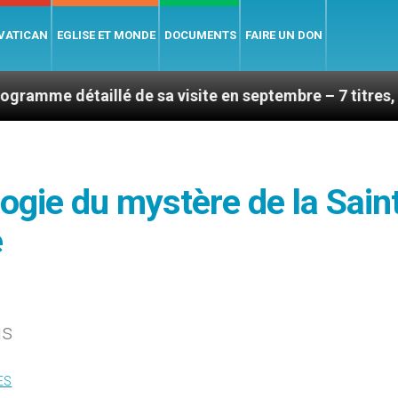
 VATICAN
EGLISE ET MONDE
DOCUMENTS
FAIRE UN DON
llé de sa visite en septembre – 7 titres, vendredi 7 a
logie du mystère de la Sain
e
us
ES