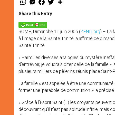
h
e
a
w
h
a
s
c
i
a
t
s
e
t
r
Share this Entry
s
e
b
t
e
A
n
o
e
p
g
o
r
p
e
k
ROME, Dimanche 11 juin 2006 (
ZENIT.org
) – La 
r
à l’image de la Sainte Trinité, a affirmé ce dimanch
Sainte Trinité.
« Parmi les diverses analogies du mystère ineffa
d’entrevoir, je voudrais citer celle de la famille »,
plusieurs milliers de pèlerins réunis place Saint-P
La famille « est appelée à être une communauté d
former une ‘parabole de communion’ », a précisé 
« Grâce à l’Esprit Saint (…) les croyants peuvent 
découvrant qu’Il n’est pas solitude infinie, mais