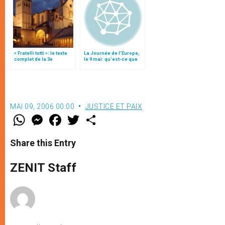
« Fratelli tutti »: le texte
La Journée de l'Europe,
complet de la 3e
le 9 mai: qu'est-ce que
encyclique du pape
c'est?
François
MAI 09, 2006 00:00
JUSTICE ET PAIX
W
M
F
T
S
h
e
a
w
h
a
s
c
i
a
t
s
e
t
r
Share this Entry
s
e
b
t
e
A
n
o
e
p
g
o
r
ZENIT Staff
p
e
k
r