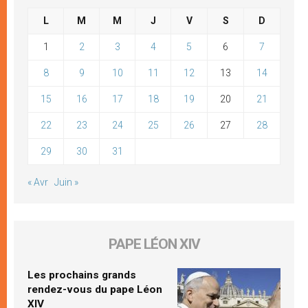
L
M
M
J
V
S
D
1
2
3
4
5
6
7
8
9
10
11
12
13
14
15
16
17
18
19
20
21
22
23
24
25
26
27
28
29
30
31
« Avr
Juin »
PAPE LÉON XIV
Les prochains grands
rendez-vous du pape Léon
XIV