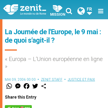
FR
MISSION
La Journée de l'Europe, le 9 mai :
de quoi s’agit-il ?
« Europa – L’Union européenne en ligne
»
MAI 09, 2006 00:00
ZENIT STAFF
JUSTICE ET PAIX
W
M
F
T
S
h
e
a
w
h
a
s
c
i
a
t
s
e
t
r
Share this Entry
s
e
b
t
e
A
n
o
e
p
g
o
r