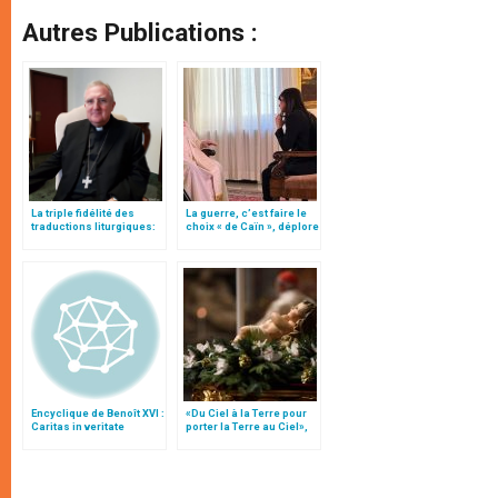
Autres Publications :
La triple fidélité des
La guerre, c’est faire le
traductions liturgiques:
choix « de Caïn », déplore
modifications
le pape François
Encyclique de Benoît XVI :
«Du Ciel à la Terre pour
Caritas in veritate
porter la Terre au Ciel»,
par Mgr Francesco Follo