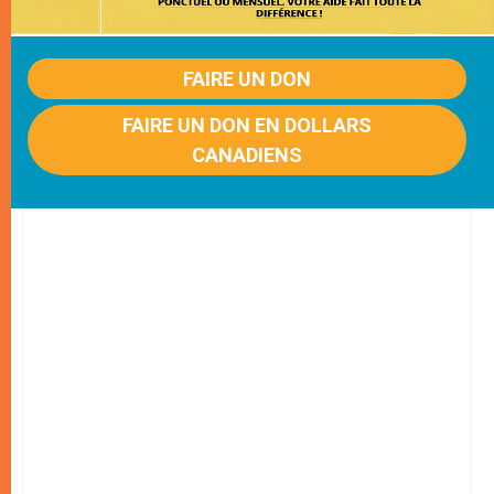
FAIRE UN DON
FAIRE UN DON EN DOLLARS
CANADIENS