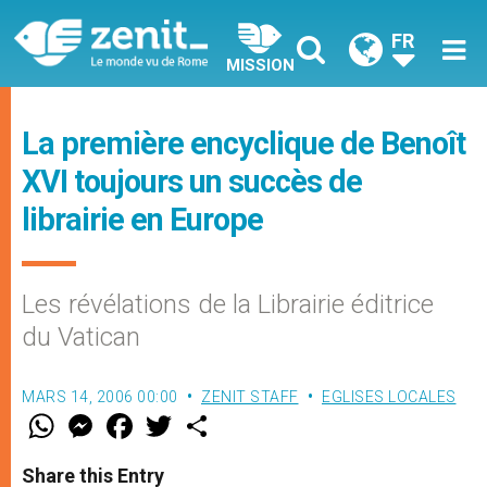
FR
MISSION
La première encyclique de Benoît
XVI toujours un succès de
librairie en Europe
Les révélations de la Librairie éditrice
du Vatican
MARS 14, 2006 00:00
ZENIT STAFF
EGLISES LOCALES
W
M
F
T
S
h
e
a
w
h
a
s
c
i
a
t
s
e
t
r
Share this Entry
s
e
b
t
e