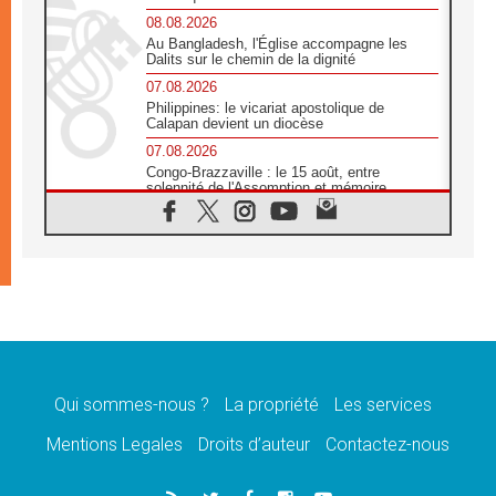
08.08.2026
Au Bangladesh, l'Église accompagne les
Dalits sur le chemin de la dignité
07.08.2026
Philippines: le vicariat apostolique de
Calapan devient un diocèse
07.08.2026
Congo-Brazzaville : le 15 août, entre
solennité de l'Assomption et mémoire
nationale
07.08.2026
«La paix commence par l'empathie» estime
le cardinal Parolin
07.08.2026
En Colombie, «la paix ne s'achète pas avec
une signature»
07.08.2026
Le programme du voyage apostolique du
Pape en France dévoilé
Qui sommes-nous ?
La propriété
Les services
07.08.2026
Mentions Legales
Droits d’auteur
Contactez-nous
1ère Conférence continentale sur l'éducation
catholique en Afrique
07.08.2026