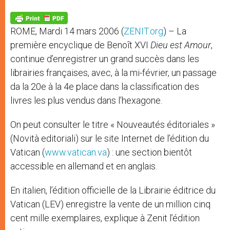
A
n
o
e
p
g
o
r
p
e
k
ROME, Mardi 14 mars 2006 (
ZENIT.org
) – La
r
première encyclique de Benoît XVI
Dieu est Amour
,
continue d’enregistrer un grand succès dans les
librairies françaises, avec, à la mi-février, un passage
da la 20e à la 4e place dans la classification des
livres les plus vendus dans l’hexagone.
On peut consulter le titre « Nouveautés éditoriales »
(Novità editoriali) sur le site Internet de l’édition du
Vatican (
www.vatican.va
) : une section bientôt
accessible en allemand et en anglais.
En italien, l’édition officielle de la Librairie éditrice du
Vatican (LEV) enregistre la vente de un million cinq
cent mille exemplaires, explique à Zenit l’édition