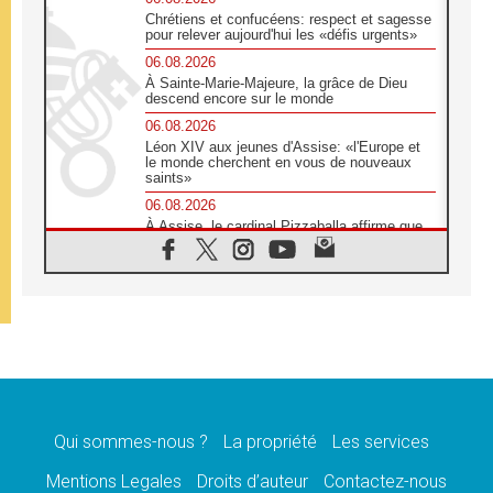
Chrétiens et confucéens: respect et sagesse
pour relever aujourd'hui les «défis urgents»
06.08.2026
À Sainte-Marie-Majeure, la grâce de Dieu
descend encore sur le monde
06.08.2026
Léon XIV aux jeunes d'Assise: «l'Europe et
le monde cherchent en vous de nouveaux
saints»
06.08.2026
À Assise, le cardinal Pizzaballa affirme que
«les chrétiens veulent la paix»
06.08.2026
Au Mexique, le cardinal Parolin invite à être
aux côtés des marginalisées
06.08.2026
À Assise, le Pape invite les jeunes à
«construire la civilisation de l'amour»
05.08.2026
La visite du Pape en Argentine portera «un
message de paix et de dignité humaine»
Qui sommes-nous ?
La propriété
Les services
05.08.2026
Mentions Legales
Droits d’auteur
Contactez-nous
«La visite du Pape en Uruguay renforcera