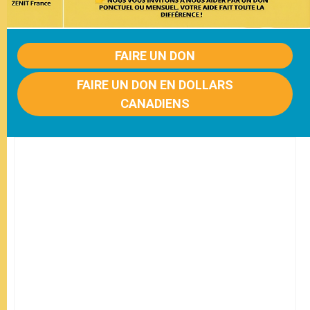
FAIRE UN DON
FAIRE UN DON EN DOLLARS
CANADIENS