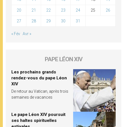
20
21
22
23
24
25
26
27
28
29
30
31
« Fév
Avr »
PAPE LÉON XIV
Les prochains grands
rendez-vous du pape Léon
XIV
De retour au Vatican, après trois
semaines de vacances
Le pape Léon XIV poursuit
ses haltes spirituelles
estivales