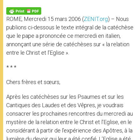
A
n
o
e
p
g
o
r
p
e
k
ROME, Mercredi 15 mars 2006 (
ZENIT.org
) – Nous
r
publions ci-dessous le texte intégral de la catéchèse
que le pape a prononcée ce mercredi en italien,
annonçant une série de catéchèses sur « la relation
entre le Christ et l’Eglise ».
* * *
Chers frères et sœurs,
Après les catéchèses sur les Psaumes et sur les
Cantiques des Laudes et des Vêpres, je voudrais
consacrer les prochaines rencontres du mercredi au
mystère de la relation entre le Christ et l’Eglise, en le
considérant à partir de l’expérience des Apôtres, à la
lumière du devoir qui leur a été confié. L’Eglise a été