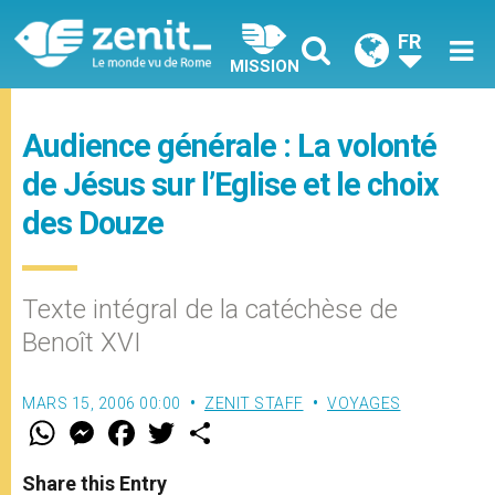
FR
MISSION
Audience générale : La volonté
de Jésus sur l’Eglise et le choix
des Douze
Texte intégral de la catéchèse de
Benoît XVI
MARS 15, 2006 00:00
ZENIT STAFF
VOYAGES
W
M
F
T
S
h
e
a
w
h
a
s
c
i
a
t
s
e
t
r
Share this Entry
s
e
b
t
e