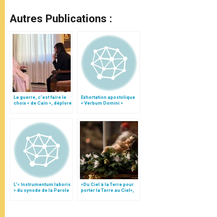
Autres Publications :
La guerre, c’est faire le
Exhortation apostolique
choix « de Caïn », déplore
« Verbum Domini »
le pape François
L’« Instrumentum laboris
«Du Ciel à la Terre pour
» du synode de la Parole
porter la Terre au Ciel»,
de Dieu
par Mgr Francesco Follo