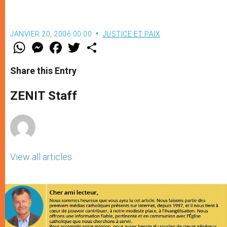
JANVIER 20, 2006 00:00
JUSTICE ET PAIX
W
M
F
T
S
h
e
a
w
h
a
s
c
i
a
t
s
e
t
r
Share this Entry
s
e
b
t
e
A
n
o
e
p
g
o
r
ZENIT Staff
p
e
k
r
View all articles