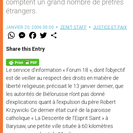
comptent un grand nombre de prêtres
étrangers.
JANVIER 20, 2006 00:00
ZENIT STAFF
JUSTICE ET PAIX
W
M
F
T
S
h
e
a
w
h
a
s
c
i
a
t
s
e
t
r
Share this Entry
s
e
b
t
e
A
n
o
e
p
g
o
r
p
e
k
Le service d’information « Forum 18 », dont l’objectif
r
est de veiller au respect des droits en matière de
liberté religieuse, précisait le 13 janvier dernier, que
les autorités de Biélorussie n’ont pas donné
d’explications quant à l’expulsion du père Robert
Krzywicki. Ce dernier était curé de la paroisse
catholique « La Descente de l’Esprit Saint » à
Barysaw, une petite ville située à 60 kilomètres