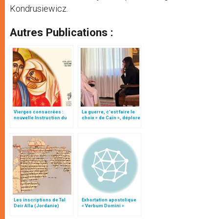
Kondrusiewicz.
Autres Publications :
Vierges consacrées :
La guerre, c’est faire le
nouvelle Instruction du
choix « de Caïn », déplore
Vatican
le pape François
Les inscriptions de Tal
Exhortation apostolique
Deir Alla (Jordanie)
« Verbum Domini »