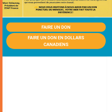
FAIRE UN DON
FAIRE UN DON EN DOLLARS
CANADIENS