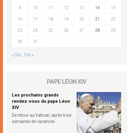
9
10
11
12
13
14
15
16
17
18
19
20
21
22
23
24
25
26
27
28
29
30
31
« Déc
Fév »
PAPE LÉON XIV
Les prochains grands
rendez-vous du pape Léon
XIV
De retour au Vatican, après trois
semaines de vacances