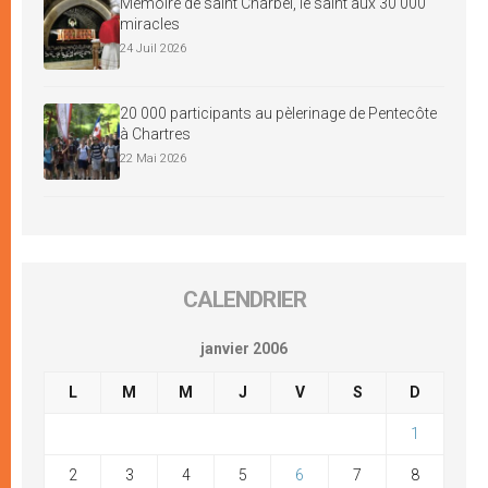
Mémoire de saint Charbel, le saint aux 30 000
miracles
24 Juil 2026
20 000 participants au pèlerinage de Pentecôte
à Chartres
22 Mai 2026
CALENDRIER
janvier 2006
L
M
M
J
V
S
D
1
2
3
4
5
6
7
8