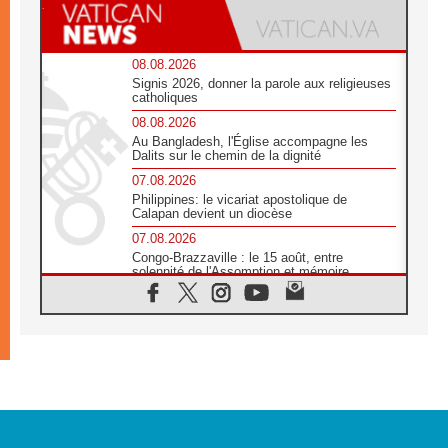
08.08.2026
Signis 2026, donner la parole aux religieuses
catholiques
08.08.2026
Au Bangladesh, l'Église accompagne les
Dalits sur le chemin de la dignité
07.08.2026
Philippines: le vicariat apostolique de
Calapan devient un diocèse
07.08.2026
Congo-Brazzaville : le 15 août, entre
solennité de l'Assomption et mémoire
nationale
07.08.2026
«La paix commence par l'empathie» estime
le cardinal Parolin
07.08.2026
En Colombie, «la paix ne s'achète pas avec
une signature»
07.08.2026
Le programme du voyage apostolique du