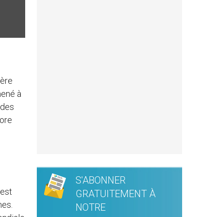
ière
mené à
 des
core
S'ABONNER
 est
GRATUITEMENT À
nes.
NOTRE