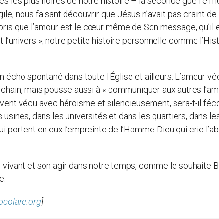
ures les plus noires de notre histoire – la seconde guerre m
gile, nous faisant découvrir que Jésus n’avait pas craint de
ris que l’amour est le cœur même de Son message, qu’il 
 l’univers », notre petite histoire personnelle comme l’His
n écho spontané dans toute l’Église et ailleurs. L’amour vé
rochain, mais pousse aussi à « communiquer aux autres l’a
vent vécu avec héroïsme et silencieusement, sera-t-il féc
 usines, dans les universités et dans les quartiers, dans le
 portent en eux l’empreinte de l’Homme-Dieu qui crie l’a
ieu vivant et son agir dans notre temps, comme le souhaite 
e.
colare.org
]