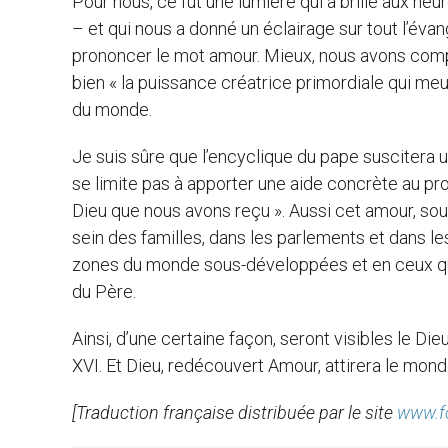
Pour nous, ce fut une lumière qui a brillé aux he
– et qui nous a donné un éclairage sur tout l’évan
prononcer le mot amour. Mieux, nous avons comp
bien « la puissance créatrice primordiale qui meut
du monde.
Je suis sûre que l’encyclique du pape suscitera u
se limite pas à apporter une aide concrète au p
Dieu que nous avons reçu ». Aussi cet amour, sou
sein des familles, dans les parlements et dans les
zones du monde sous-développées et en ceux qui
du Père.
Ainsi, d’une certaine façon, seront visibles le D
XVI. Et Dieu, redécouvert Amour, attirera le mond
[Traduction française distribuée par le site
www.fo