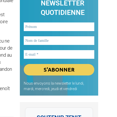
ondiale
NEWSLETTER
QUOTIDIENNE
est
toire
cu ne
mour de
ond au
s
bandon
Nous envoyons la newsletter le lundi,
Benoît
mardi, mercredi, jeudi et vendredi