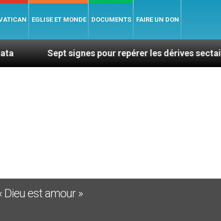
 VATICAN
EGLISE ET MONDE
DOCUMENTS
FAIRE UN DON
Sept signes pour repérer les dérives sectaires du 
« Dieu est amour »