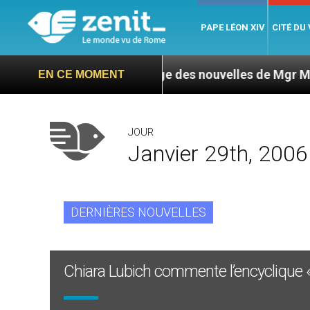
PAPE LÉON XIV
CITÉ DU
caragua : L’ONU exige des nouvelles de Mgr Mata
EN CE MOMENT
JOUR
Janvier 29th, 2006
DERNIÈRES NOUVELLES
Chiara Lubich commente l’encyclique 