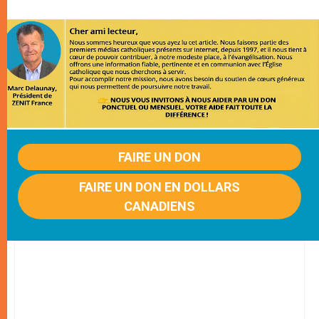
FAIRE UN DON
FAIRE UN DON EN DOLLARS
CANADIENS