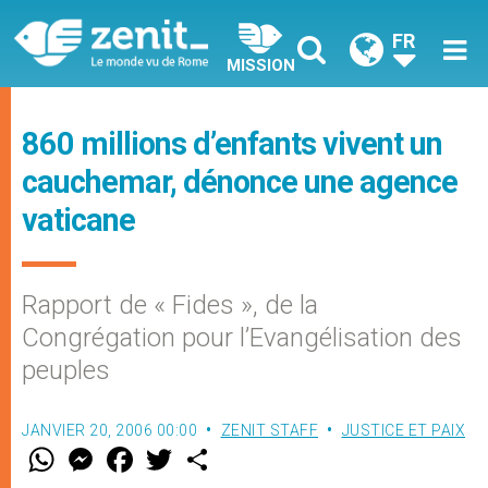
FR
MISSION
860 millions d’enfants vivent un
cauchemar, dénonce une agence
vaticane
Rapport de « Fides », de la
Congrégation pour l’Evangélisation des
peuples
JANVIER 20, 2006 00:00
ZENIT STAFF
JUSTICE ET PAIX
W
M
F
T
S
h
e
a
w
h
a
s
c
i
a