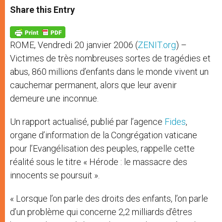
t
s
e
t
r
Share this Entry
s
e
b
t
e
A
n
o
e
p
g
o
r
p
e
k
ROME, Vendredi 20 janvier 2006 (
ZENIT.org
) –
r
Victimes de très nombreuses sortes de tragédies et
abus, 860 millions d’enfants dans le monde vivent un
cauchemar permanent, alors que leur avenir
demeure une inconnue.
Un rapport actualisé, publié par l’agence
Fides
,
organe d’information de la Congrégation vaticane
pour l’Evangélisation des peuples, rappelle cette
réalité sous le titre « Hérode : le massacre des
innocents se poursuit ».
« Lorsque l’on parle des droits des enfants, l’on parle
d’un problème qui concerne 2,2 milliards d’êtres