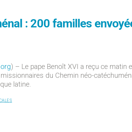
nal : 200 familles envoyé
.org
) – Le pape Benoît XVI a reçu ce matin e
es missionnaires du Chemin néo-catéchuména
que latine.
CALES