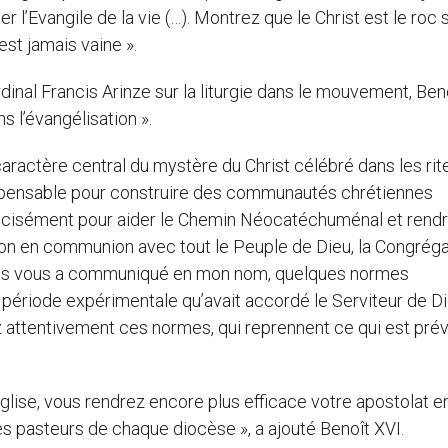
er l’Evangile de la vie (…). Montrez que le Christ est le roc 
’est jamais vaine ».
rdinal Francis Arinze sur la liturgie dans le mouvement, Ben
ns l’évangélisation ».
aractère central du mystère du Christ célébré dans les rit
ndispensable pour construire des communautés chrétiennes
Précisément pour aider le Chemin Néocatéchuménal et rend
ion en communion avec tout le Peuple de Dieu, la Congréga
ments vous a communiqué en mon nom, quelques normes
a période expérimentale qu’avait accordé le Serviteur de D
z attentivement ces normes, qui reprennent ce qui est pré
’Eglise, vous rendrez encore plus efficace votre apostolat e
s pasteurs de chaque diocèse », a ajouté Benoît XVI.