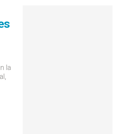
es
n la
l,