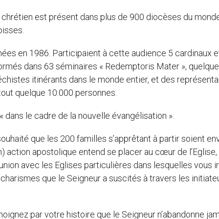
 chrétien est présent dans plus de 900 diocèses du mond
isses.
es en 1986. Participaient à cette audience 5 cardinaux e
 formés dans 63 séminaires « Redemptoris Mater », quelqu
échistes itinérants dans le monde entier, et des représent
ut quelque 10.000 personnes.
« dans le cadre de la nouvelle évangélisation ».
uhaité que les 200 familles s’apprêtant à partir soient e
) action apostolique entend se placer au cœur de l’Eglise,
ion avec les Eglises particulières dans lesquelles vous i
charismes que le Seigneur a suscités à travers les initiate
émoignez par votre histoire que le Seigneur n’abandonne ja