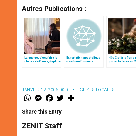
Autres Publications :
La guerre, c’est faire le
Exhortation apostolique
«Du Ciel à la Terre
choix « de Caïn », déplore
« Verbum Domini »
porter la Terre au C
le pape François
par Mgr Francesco 
JANVIER 12, 2006 00:00
EGLISES LOCALES
W
M
F
T
S
h
e
a
w
h
a
s
c
i
a
t
s
e
t
r
Share this Entry
s
e
b
t
e
A
n
o
e
p
g
o
r
ZENIT Staff
p
e
k
r