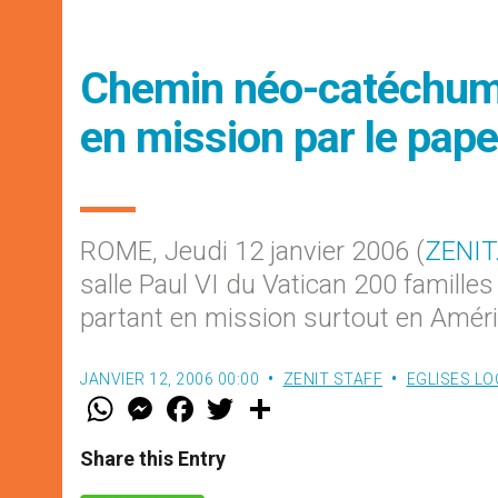
Chemin néo-catéchumé
en mission par le pape
ROME, Jeudi 12 janvier 2006 (
ZENIT
salle Paul VI du Vatican 200 famill
partant en mission surtout en Améri
JANVIER 12, 2006 00:00
ZENIT STAFF
EGLISES LO
W
M
F
T
S
h
e
a
w
h
a
s
c
i
a
t
s
e
t
r
Share this Entry
s
e
b
t
e
A
n
o
e