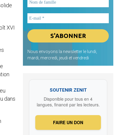
solide
oît XVI
es
Nous envoyons la newsletter le lundi,
mardi, mercredi, jeudi et vendredi
re
tion
ieu
SOUTENIR ZENIT
vu dans
Disponible pour tous en 4
langues, financé par les lecteurs.
n
FAIRE UN DON