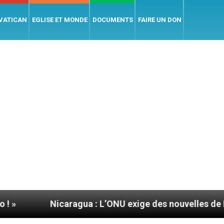
 VATICAN
EGLISE ET MONDE
DOCUMENTS
FAIRE UN DON
Nicaragua : L’ONU exige des nouvelles de Mgr Mata