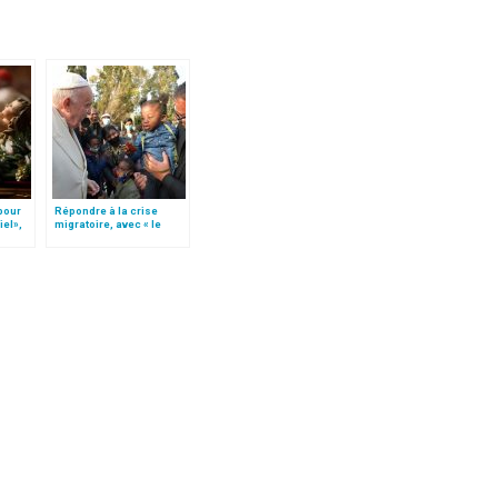
 pour
Répondre à la crise
iel»,
migratoire, avec « le
Follo
style de l’humanité »!
(texte complet)