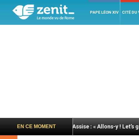
PAPE LÉON XIV
CITÉ DU
rnée du pape à Assise : « Allons-y ! Let’s go ! »
EN CE MOMENT