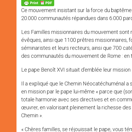
p
g
o
r
p
e
k
Ce mouvement insistant sur la force du baptême
r
20.000 communautés répandues dans 6.000 paro
Les Familles missionnaires du mouvement sont né
évêques, ainsi que 1100 prêtres missionnaires,
séminaristes et leurs recteurs, ainsi que 700 cat
des communautés du mouvement de Rome : en to
Le pape Benoît XVI situait d’emblée leur mission 
Il a expliqué que le Chemin Néocatéchuménal a so
en mission par le pape lui-même « parce que (son
totale harmonie avec ses directives et en commun
œuvrer, en valorisant pleinement la richesse des 
Chemin ».
« Chères familles, se réjouissait le pape, vous t