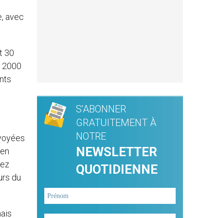
e, avec
t 30
e 2000
ants
S'ABONNER
GRATUITEMENT À
NOTRE
nvoyées
NEWSLETTER
 en
rez
QUOTIDIENNE
urs du
mais