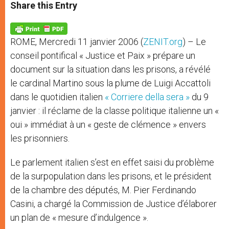
t
s
e
t
r
Share this Entry
s
e
b
t
e
A
n
o
e
p
g
o
r
p
e
k
ROME, Mercredi 11 janvier 2006 (
ZENIT.org
) – Le
r
conseil pontifical « Justice et Paix » prépare un
document sur la situation dans les prisons, a révélé
le cardinal Martino sous la plume de Luigi Accattoli
dans le quotidien italien
« Corriere della sera »
du 9
janvier : il réclame de la classe politique italienne un «
oui » immédiat à un « geste de clémence » envers
les prisonniers.
Le parlement italien s’est en effet saisi du problème
de la surpopulation dans les prisons, et le président
de la chambre des députés, M. Pier Ferdinando
Casini, a chargé la Commission de Justice d’élaborer
un plan de « mesure d’indulgence ».