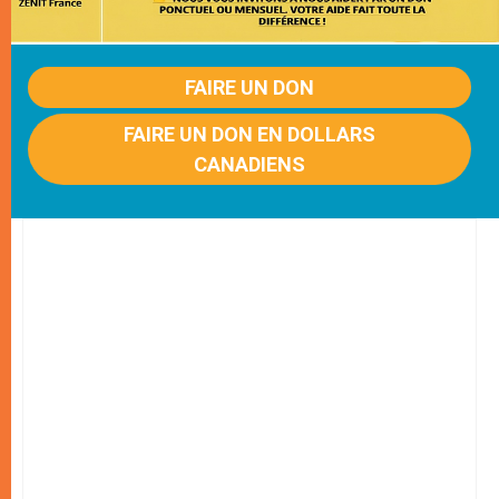
FAIRE UN DON
FAIRE UN DON EN DOLLARS
CANADIENS