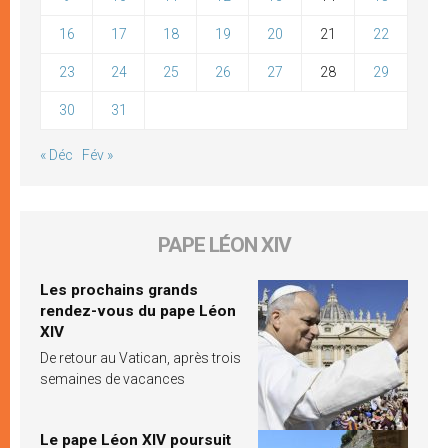
16
17
18
19
20
21
22
23
24
25
26
27
28
29
30
31
« Déc
Fév »
PAPE LÉON XIV
Les prochains grands
rendez-vous du pape Léon
XIV
De retour au Vatican, après trois
semaines de vacances
Le pape Léon XIV poursuit