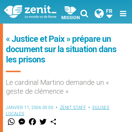
FR
MISSION
« Justice et Paix » prépare un
document sur la situation dans
les prisons
Le cardinal Martino demande un «
geste de clémence »
JANVIER 11, 2006 00:00
ZENIT STAFF
EGLISES
LOCALES
W
M
F
T
S
h
e
a
w
h
a
s
c
i
a