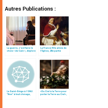
Autres Publications :
La guerre, c’est faire le
La France fille aînée de
choix « de Caïn », déplore
l’Eglise, 20e partie
le pape François
Le Saint-Siège à l´ONU:
«Du Ciel à la Terre pour
"Non" à tout clonage,
porter la Terre au Ciel»,
"oui" à la liberté de la
par Mgr Francesco Follo
science