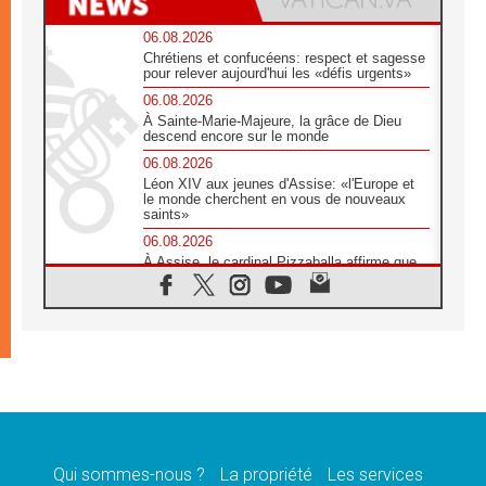
06.08.2026
Chrétiens et confucéens: respect et sagesse
pour relever aujourd'hui les «défis urgents»
06.08.2026
À Sainte-Marie-Majeure, la grâce de Dieu
descend encore sur le monde
06.08.2026
Léon XIV aux jeunes d'Assise: «l'Europe et
le monde cherchent en vous de nouveaux
saints»
06.08.2026
À Assise, le cardinal Pizzaballa affirme que
«les chrétiens veulent la paix»
06.08.2026
Au Mexique, le cardinal Parolin invite à être
aux côtés des marginalisées
06.08.2026
À Assise, le Pape invite les jeunes à
«construire la civilisation de l'amour»
05.08.2026
La visite du Pape en Argentine portera «un
message de paix et de dignité humaine»
Qui sommes-nous ?
La propriété
Les services