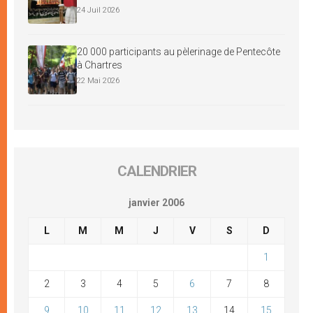
24 Juil 2026
20 000 participants au pèlerinage de Pentecôte
à Chartres
22 Mai 2026
CALENDRIER
janvier 2006
L
M
M
J
V
S
D
1
2
3
4
5
6
7
8
9
10
11
12
13
14
15