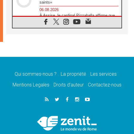
saints»
06.08.2026
À Assise, le cardinal Pizzaballa affirme que
«les chrétiens veulent la paix»
06.08.2026
Au Mexique, le cardinal Parolin invite à être
aux côtés des marginalisées
06.08.2026
À Assise, le Pape invite les jeunes à
«construire la civilisation de l'amour»
05.08.2026
La visite du Pape en Argentine portera «un
message de paix et de dignité humaine»
Qui sommes-nous ?
La propriété
Les services
05.08.2026
Mentions Legales
Droits d’auteur
Contactez-nous
«La visite du Pape en Uruguay renforcera
l'espérance» affirme Mgr Tróccoli
05.08.2026
Le nonce en Ukraine: «Il est inquiétant
d'entendre ceux qui bénissent la guerre»
05.08.2026
Léon XIV au Pérou, une lueur d'espoir pour
un peuple en quête de paix