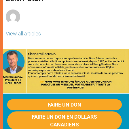
p
e
k
r
View all articles
FAIRE UN DON
FAIRE UN DON EN DOLLARS
CANADIENS