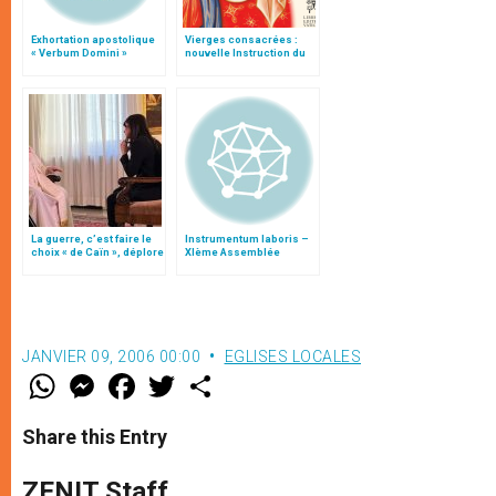
Exhortation apostolique
Vierges consacrées :
« Verbum Domini »
nouvelle Instruction du
Vatican
La guerre, c’est faire le
Instrumentum laboris –
choix « de Caïn », déplore
XIème Assemblée
le pape François
Générale Ordinaire du
Synode des Évêques
JANVIER 09, 2006 00:00
EGLISES LOCALES
W
M
F
T
S
h
e
a
w
h
a
s
c
i
a
t
s
e
t
r
Share this Entry
s
e
b
t
e
A
n
o
e
p
g
o
r
ZENIT Staff