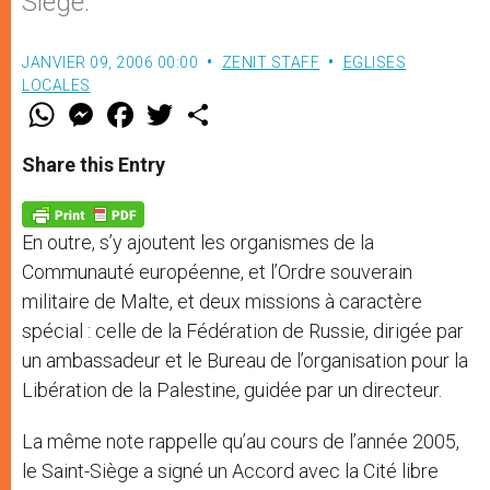
Siège.
JANVIER 09, 2006 00:00
ZENIT STAFF
EGLISES
LOCALES
W
M
F
T
S
h
e
a
w
h
a
s
c
i
a
t
s
e
t
r
Share this Entry
s
e
b
t
e
A
n
o
e
p
g
o
r
p
e
k
En outre, s’y ajoutent les organismes de la
r
Communauté européenne, et l’Ordre souverain
militaire de Malte, et deux missions à caractère
spécial : celle de la Fédération de Russie, dirigée par
un ambassadeur et le Bureau de l’organisation pour la
Libération de la Palestine, guidée par un directeur.
La même note rappelle qu’au cours de l’année 2005,
le Saint-Siège a signé un Accord avec la Cité libre