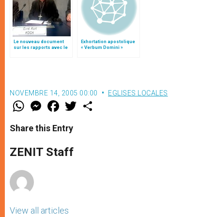
Le nouveau document
Exhortation apostolique
sur les rapports avec le
« Verbum Domini »
judaïsme, par le card.
Koch
NOVEMBRE 14, 2005 00:00
EGLISES LOCALES
W
M
F
T
S
h
e
a
w
h
a
s
c
i
a
t
s
e
t
r
Share this Entry
s
e
b
t
e
A
n
o
e
p
g
o
r
ZENIT Staff
p
e
k
r
View all articles