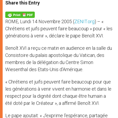
t
s
e
t
r
Share this Entry
s
e
b
t
e
A
n
o
e
p
g
o
r
p
e
k
ROME, Lundi 14 Novembre 2005 (
ZENIT.org
) – «
r
Chrétiens et juifs peuvent faire beaucoup » pour « les
générations à venir », déclare le pape Benoît XVI.
Benoît XVI a reçu ce matin en audience en la salle du
Consistoire du palais apostolique du Vatican, des
membres de la délégation du Centre Simon
Wiesenthal des Etats-Unis d’Amérique.
« Chrétiens et juifs peuvent faire beaucoup pour que
les générations à venir vivent en harmonie et dans le
respect pour la dignité dont chaque être humain a
été doté par le Créateur », a affirmé Benoît XVI.
Le pape ajoutait: « J’exprime l’espérance, partagée