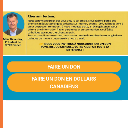
FAIRE UN DON
FAIRE UN DON EN DOLLARS
CANADIENS