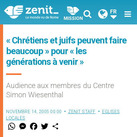
FR
MISSION
« Chrétiens et juifs peuvent faire
beaucoup » pour « les
générations à venir »
Audience aux membres du Centre
Simon Wiesenthal
NOVEMBRE 14, 2005 00:00
ZENIT STAFF
EGLISES
LOCALES
W
M
F
T
S
h
e
a
w
h
a
s
c
i
a