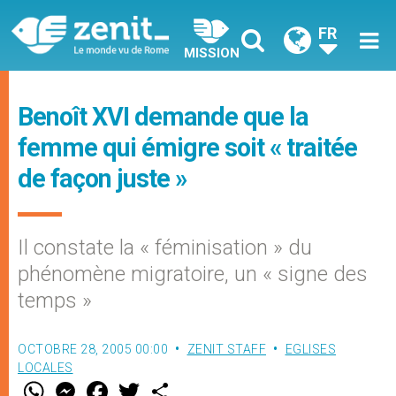
FR
MISSION
Benoît XVI demande que la
femme qui émigre soit « traitée
de façon juste »
Il constate la « féminisation » du
phénomène migratoire, un « signe des
temps »
OCTOBRE 28, 2005 00:00
ZENIT STAFF
EGLISES
LOCALES
W
M
F
T
S