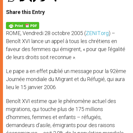
h
e
a
w
h
a
s
c
i
a
t
s
e
t
r
Share this Entry
s
e
b
t
e
A
n
o
e
p
g
o
r
p
e
k
ROME, Vendredi 28 octobre 2005 (
ZENIT.org
) –
r
Benoît XVI lance un appel à tous les chrétiens en
faveur des femmes qui émigrent, « pour que l’égalité
de leurs droits soit reconnue ».
Le pape a en effet publié un message pour la 92ème
Journée mondiale du Migrant et du Réfugié, qui aura
lieu le 15 janvier 2006.
Benoît XVI estime que le phénomène actuel des
migrations, qui touche plus de 175 millions
d’hommes, femmes et enfants – réfugiés,
demandeurs d’asile, émigrants pour des raisons