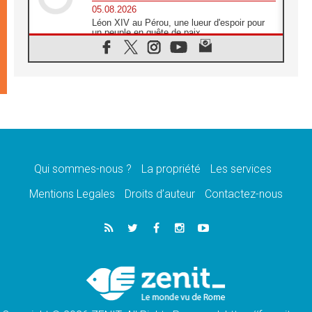
05.08.2026
Léon XIV au Pérou, une lueur d'espoir pour
un peuple en quête de paix
05.08.2026
SCEAM: L'Église en Afrique vers
l'Assemblée ecclésiale de 2028 depuis
Addis-Abeba
05.08.2026
Le Pape exprime ses condoléances suite au
décès du cardinal Júlio Langa
05.08.2026
Le Pape attendu en novembre en Uruguay,
en Argentine et au Pérou
Qui sommes-nous ?
La propriété
Les services
05.08.2026
Mentions Legales
Droits d’auteur
Contactez-nous
Audience générale: la prière est un acte
d'espérance
04.08.2026
Léon XIV invite les Chevaliers de Colomb à
être des «prophètes de l'harmonie»
04.08.2026
Au Nigéria, attaques d'église, meurtre et
enlèvements de religieux suscitent l'émotion