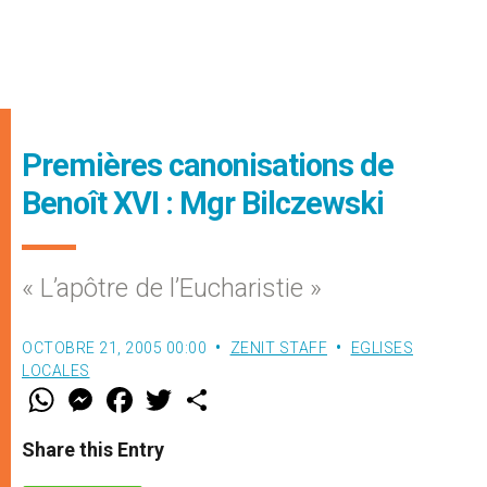
Premières canonisations de
Benoît XVI : Mgr Bilczewski
« L’apôtre de l’Eucharistie »
OCTOBRE 21, 2005 00:00
ZENIT STAFF
EGLISES
LOCALES
W
M
F
T
S
h
e
a
w
h
a
s
c
i
a
t
s
e
t
r
Share this Entry
s
e
b
t
e
A
n
o
e