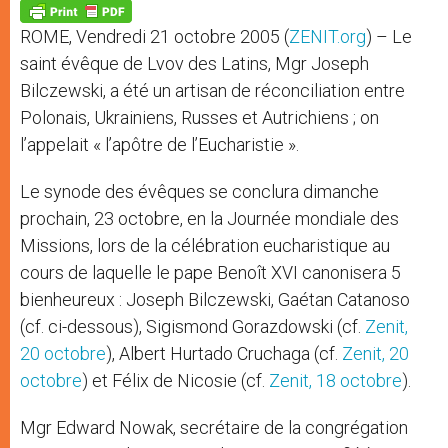
p
g
o
r
p
e
k
ROME, Vendredi 21 octobre 2005 (
ZENIT.org
) – Le
r
saint évêque de Lvov des Latins, Mgr Joseph
Bilczewski, a été un artisan de réconciliation entre
Polonais, Ukrainiens, Russes et Autrichiens ; on
l’appelait « l’apôtre de l’Eucharistie ».
Le synode des évêques se conclura dimanche
prochain, 23 octobre, en la Journée mondiale des
Missions, lors de la célébration eucharistique au
cours de laquelle le pape Benoît XVI canonisera 5
bienheureux : Joseph Bilczewski, Gaétan Catanoso
(cf. ci-dessous), Sigismond Gorazdowski (cf.
Zenit,
20 octobre
), Albert Hurtado Cruchaga (cf.
Zenit, 20
octobre
) et Félix de Nicosie (cf.
Zenit, 18 octobre
).
Mgr Edward Nowak, secrétaire de la congrégation