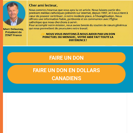
FAIRE UN DON
FAIRE UN DON EN DOLLARS
CANADIENS