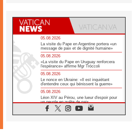
05.08.2026
La visite du Pape en Argentine portera «un
message de paix et de dignité humaine»
05.08.2026
«La visite du Pape en Uruguay renforcera
l'espérance» affirme Mgr Tróccoli
05.08.2026
Le nonce en Ukraine: «Il est inquiétant
d'entendre ceux qui bénissent la guerre»
05.08.2026
Léon XIV au Pérou, une lueur d'espoir pour
un peuple en quête de paix
05.08.2026
SCEAM: L'Église en Afrique vers
l'Assemblée ecclésiale de 2028 depuis
Addis-Abeba
05.08.2026
Le Pape exprime ses condoléances suite au