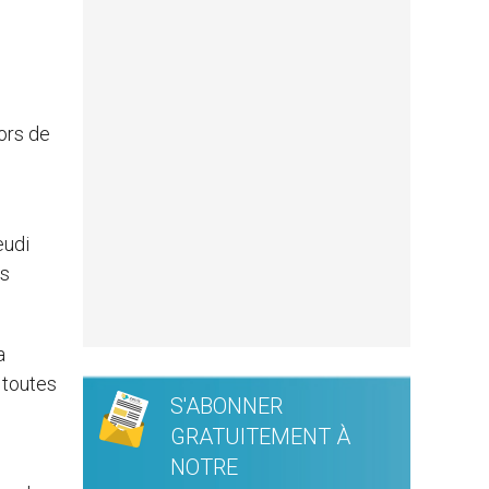
lors de
eudi
is
a
s toutes
S'ABONNER
GRATUITEMENT À
NOTRE