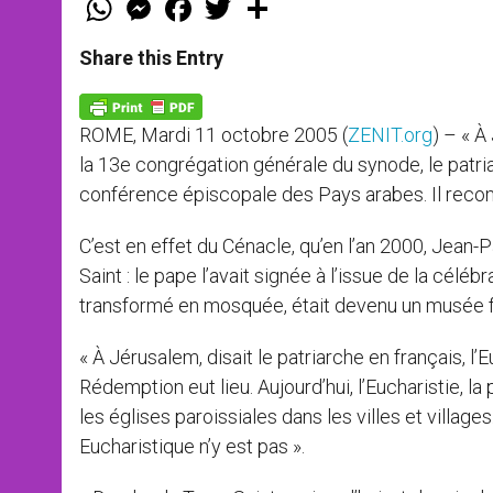
h
e
a
w
h
a
s
c
i
a
t
s
e
t
r
Share this Entry
s
e
b
t
e
A
n
o
e
p
g
o
r
p
e
k
ROME, Mardi 11 octobre 2005 (
ZENIT.org
) – « À
r
la 13e congrégation générale du synode, le patri
conférence épiscopale des Pays arabes. Il recomm
C’est en effet du Cénacle, qu’en l’an 2000, Jean-
Saint : le pape l’avait signée à l’issue de la céléb
transformé en mosquée, était devenu un musée f
« À Jérusalem, disait le patriarche en français, l’
Rédemption eut lieu. Aujourd’hui, l’Eucharistie, la
les églises paroissiales dans les villes et villa
Eucharistique n’y est pas ».