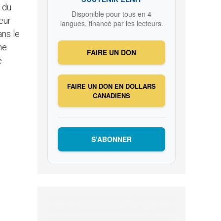
e du
Disponible pour tous en 4
eur
langues, financé par les lecteurs.
ans le
me
FAIRE UN DON
e
FAIRE UN DON EN DOLLARS
CANADIENS
S’ABONNER