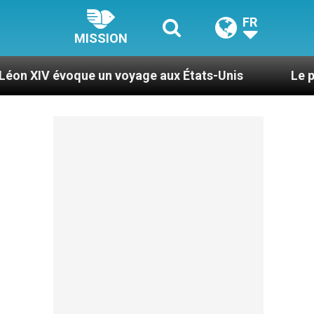
FR
MISSION
e un voyage aux États-Unis
Le pape Léon XIV s