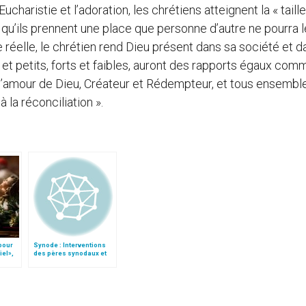
Eucharistie et l’adoration, les chrétiens atteignent la « taill
s qu’ils prennent une place que personne d’autre ne pourra l
 réelle, le chrétien rend Dieu présent dans sa société et d
s et petits, forts et faibles, auront des rapports égaux com
’amour de Dieu, Créateur et Rédempteur, et tous ensembl
 la réconciliation ».
 pour
Synode : Interventions
iel»,
des pères synodaux et
Follo
des auditeurs (15
octobre)