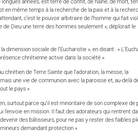
e longues années, est terre de conflit, de haine, de mort, te
est en même temps à la recherche de la paix et à la recher
attendant, c’est le pouvoir arbitraire de l’homme qui fait vi
rre de Dieu une terre des hommes seulement », déplorait le
 la dimension sociale de l’Eucharistie », en disant : « L’Euch
présence chrétienne active dans la société ».
au chrétien de Terre Sainte que l’adoration, la messe, la
mais une vie de communion avec la paroisse et, au-delà de
out le pays ».
tien, surtout parce qu’il est minoritaire de son complexe de p
i l’envoie en mission. Il faut des adorateurs qui rentrent da
devenir des bâtisseurs, pour ne pas y rester des faibles pl
 mineurs demandant protection ».