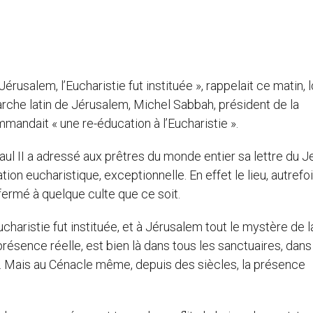
 Jérusalem, l’Eucharistie fut instituée », rappelait ce matin, 
arche latin de Jérusalem, Michel Sabbah, président de la
andait « une re-éducation à l’Eucharistie ».
Paul II a adressé aux prêtres du monde entier sa lettre du J
ration eucharistique, exceptionnelle. En effet le lieu, autrefo
ermé à quelque culte que ce soit.
Eucharistie fut instituée, et à Jérusalem tout le mystère de l
 présence réelle, est bien là dans tous les sanctuaires, dan
ges. Mais au Cénacle même, depuis des siècles, la présence