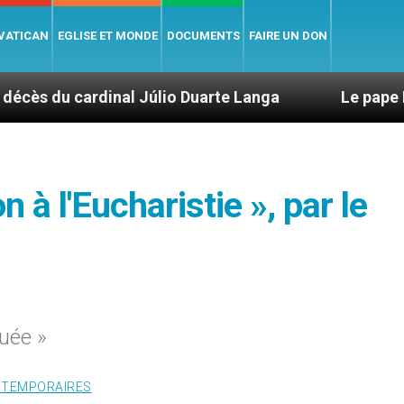
 VATICAN
EGLISE ET MONDE
DOCUMENTS
FAIRE UN DON
nal Júlio Duarte Langa
Le pape Léon XIV évoqu
 à l'Eucharistie », par le
tuée »
 TEMPORAIRES