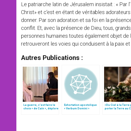
Le patriarche latin de Jérusalem insistait : « Par l’
Christ» et c’est en étant de véritables adorateur
donner. Par son adoration et sa foi en la présence
conflit. Et, avec la présence de Dieu, tous, grand
personnes humaines toutes également objet de l
retrouveront les voies qui conduisent à la paix et à
Autres Publications :
La guerre, c’est faire le
Exhortation apostolique
«Du Ciel à la Terre
choix « de Caïn », déplore
« Verbum Domini »
porter la Terre au C
le pape François
par Mgr Francesco 