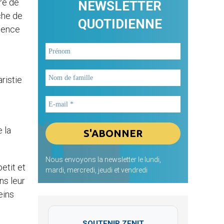
rre de
NEWSLETTER
che de
QUOTIDIENNE
olence
aristie
 la
Nous envoyons la newsletter le lundi,
etit et
mardi, mercredi, jeudi et vendredi
ns leur
eins
SOUTENIR ZENIT