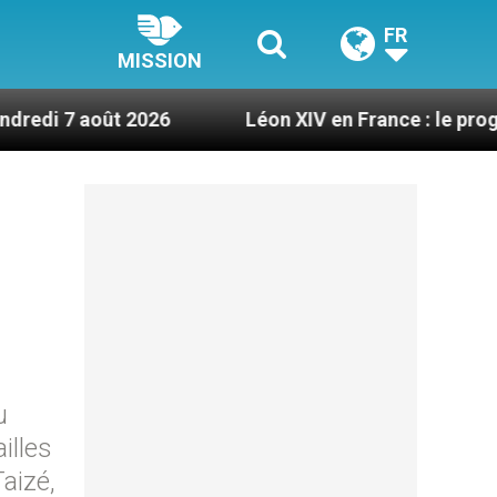
FR
MISSION
 2026
Léon XIV en France : le programme détail
u
illes
aizé,