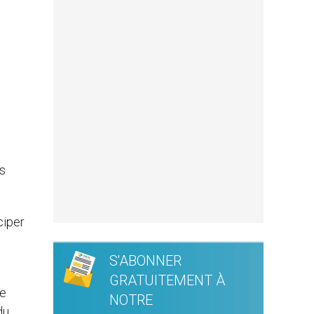
rs
ciper
S'ABONNER
GRATUITEMENT À
ve
NOTRE
du