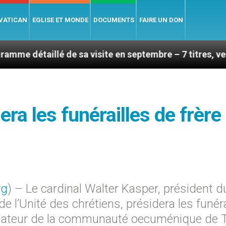
 VATICAN
EGLISE ET MONDE
DOCUMENTS
FAIRE UN DON
é de sa visite en septembre – 7 titres, vendredi 7 août
ra les funérailles de frère
rg
) – Le cardinal Walter Kasper, président d
de l’Unité des chrétiens, présidera les funéra
ndateur de la communauté oecuménique de T