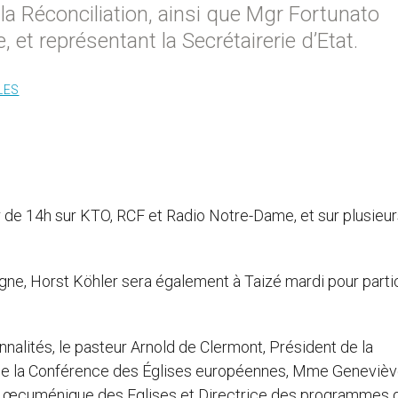
e la Réconciliation, ainsi que Mgr Fortunato
 et représentant la Secrétairerie d’Etat.
LES
ir de 14h sur KTO, RCF et Radio Notre-Dame, et sur plusieu
gne, Horst Köhler sera également à Taizé mardi pour parti
nalités, le pasteur Arnold de Clermont, Président de la
 de la Conférence des Églises européennes, Mme Geneviè
il œcuménique des Eglises et Directrice des programmes 