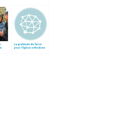
e
La gratitude de Taizé
le
pour l’Eglise orthodoxe
 »!
russe