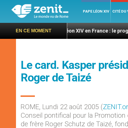
PAPE LÉON XIV
CITÉ DU
oires
Léon XIV en France : le programme détaill
EN CE MOMENT
Le card. Kasper préside
Roger de Taizé
ROME, Lundi 22 août 2005 (
ZENIT.o
Conseil pontifical pour la Promotion 
de frère Roger Schutz de Taizé, fo