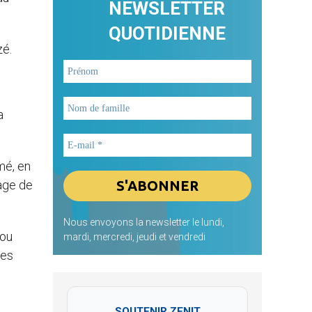
NEWSLETTER
QUOTIDIENNE
zé.
a
mé, en
age de
Nous envoyons la newsletter le lundi,
 ou
mardi, mercredi, jeudi et vendredi
tes
SOUTENIR ZENIT