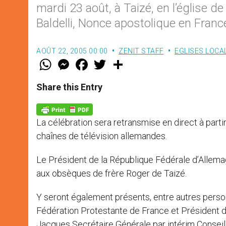
mardi 23 août, à Taizé, en l’église d
Baldelli, Nonce apostolique en France,
AOÛT 22, 2005 00:00
ZENIT STAFF
EGLISES LOCA
W
M
F
T
S
h
e
a
w
h
a
s
c
i
a
t
s
e
t
r
Share this Entry
s
e
b
t
e
A
n
o
e
p
g
o
r
p
e
k
La célébration sera retransmise en direct à part
r
chaînes de télévision allemandes.
Le Président de la République Fédérale d’Allema
aux obsèques de frère Roger de Taizé.
Y seront également présents, entre autres person
Fédération Protestante de France et Président
Jacques Secrétaire Générale par intérim Conse