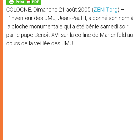
p
g
o
r
p
e
k
COLOGNE, Dimanche 21 août 2005 (
ZENIT.org
) –
r
L’inventeur des JMJ, Jean-Paul II, a donné son nom à
la cloche monumentale qui a été bénie samedi soir
par le pape Benoît XVI sur la colline de Marienfeld au
cours de la veillée des JMJ.