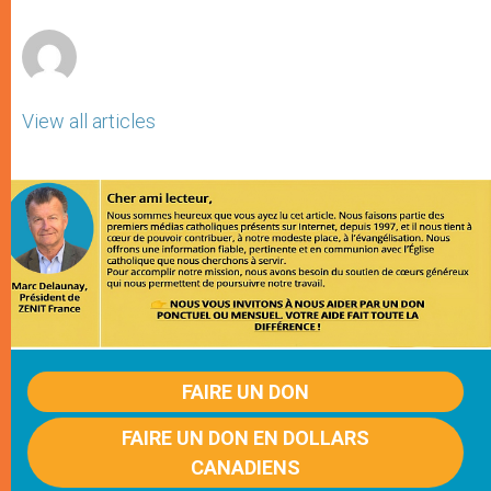
r
View all articles
FAIRE UN DON
FAIRE UN DON EN DOLLARS
CANADIENS