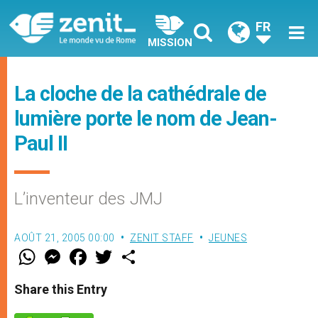
FR
MISSION
La cloche de la cathédrale de
lumière porte le nom de Jean-
Paul II
L’inventeur des JMJ
AOÛT 21, 2005 00:00
ZENIT STAFF
JEUNES
W
M
F
T
S
h
e
a
w
h
a
s
c
i
a
t
s
e
t
r
Share this Entry
s
e
b
t
e
A
n
o
e