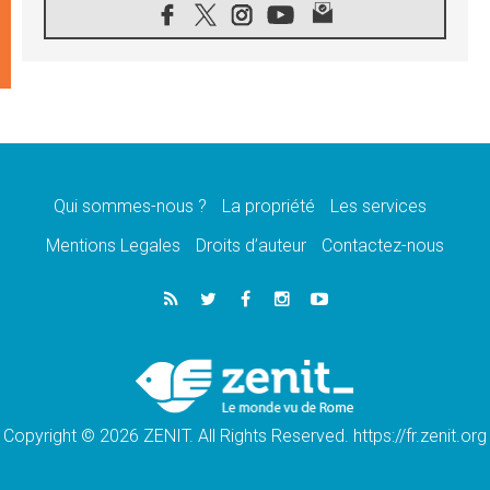
08.08.2026
Léon XIV au sanctuaire de Notre Dame du
Bon Conseil à Genazzano en septembre
08.08.2026
Léon XIV: Sainte Agathe aide à contempler
la victoire de l'amour sur la mort
08.08.2026
«Relancer l'empathie», le projet Triennal d'art
des Universités catholiques
Qui sommes-nous ?
La propriété
Les services
08.08.2026
Signis 2026, donner la parole aux religieuses
Mentions Legales
Droits d’auteur
Contactez-nous
catholiques
08.08.2026
Au Bangladesh, l'Église accompagne les
Dalits sur le chemin de la dignité
07.08.2026
Philippines: le vicariat apostolique de
Calapan devient un diocèse
Copyright © 2026 ZENIT. All Rights Reserved. https://fr.zenit.org