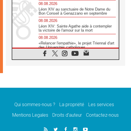
08.08.2026
Léon XIV au sanctuaire de Notre Dame du
Bon Conseil à Genazzano en septembre
08.08.2026
Léon XIV: Sainte Agathe aide à contempler
la victoire de l'amour sur la mort
08.08.2026
«Relancer l'empathie», le projet Triennal d'art
des Universités catholiques
08.08.2026
Signis 2026, donner la parole aux religieuses
catholiques
08.08.2026
Au Bangladesh, l'Église accompagne les
Dalits sur le chemin de la dignité
07.08.2026
Philippines: le vicariat apostolique de
Calapan devient un diocèse
Qui sommes-nous ?
La propriété
Les services
07.08.2026
Congo-Brazzaville: le 15 août, entre solennité
Mentions Legales
Droits d’auteur
Contactez-nous
de l'Assomption et mémoire nationale
07.08.2026
«La paix commence par l'empathie» estime