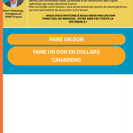
FAIRE UN DON
FAIRE UN DON EN DOLLARS
CANADIENS