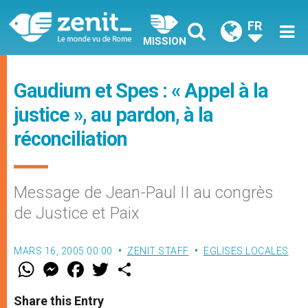
FR
MISSION
Gaudium et Spes : « Appel à la
justice », au pardon, à la
réconciliation
Message de Jean-Paul II au congrès
de Justice et Paix
MARS 16, 2005 00:00
ZENIT STAFF
EGLISES LOCALES
W
M
F
T
S
h
e
a
w
h
a
s
c
i
a
t
s
e
t
r
Share this Entry
s
e
b
t
e