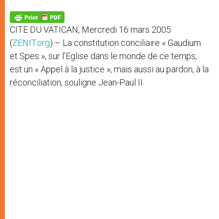
A
n
o
e
p
g
o
r
p
e
k
CITE DU VATICAN, Mercredi 16 mars 2005
r
(
ZENIT.org
) – La constitution conciliaire « Gaudium
et Spes », sur l’Eglise dans le monde de ce temps,
est un « Appel à la justice », mais aussi au pardon, à la
réconciliation, souligne Jean-Paul II.