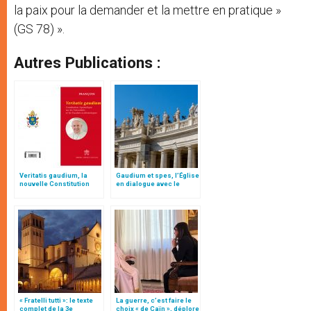
la paix pour la demander et la mettre en pratique »
(GS 78) ».
Autres Publications :
Veritatis gaudium, la
Gaudium et spes, l’Église
nouvelle Constitution
en dialogue avec le
pour les études
monde
ecclésiastiques
« Fratelli tutti »: le texte
La guerre, c’est faire le
complet de la 3e
choix « de Caïn », déplore