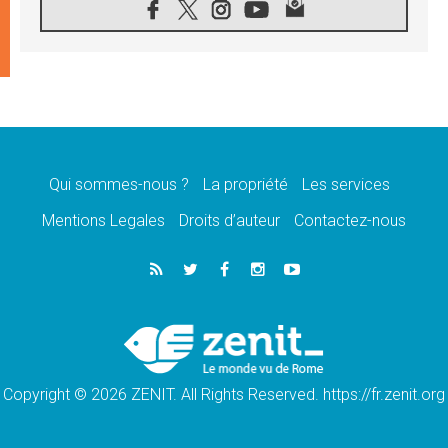
«les chrétiens veulent la paix»
06.08.2026
Au Mexique, le cardinal Parolin invite à être
aux côtés des marginalisées
06.08.2026
À Assise, le Pape invite les jeunes à
«construire la civilisation de l'amour»
05.08.2026
La visite du Pape en Argentine portera «un
message de paix et de dignité humaine»
Qui sommes-nous ?
La propriété
Les services
05.08.2026
Mentions Legales
Droits d’auteur
Contactez-nous
«La visite du Pape en Uruguay renforcera
l'espérance» affirme Mgr Tróccoli
05.08.2026
Le nonce en Ukraine: «Il est inquiétant
d'entendre ceux qui bénissent la guerre»
05.08.2026
Léon XIV au Pérou, une lueur d'espoir pour
un peuple en quête de paix
Copyright © 2026 ZENIT. All Rights Reserved. https://fr.zenit.org