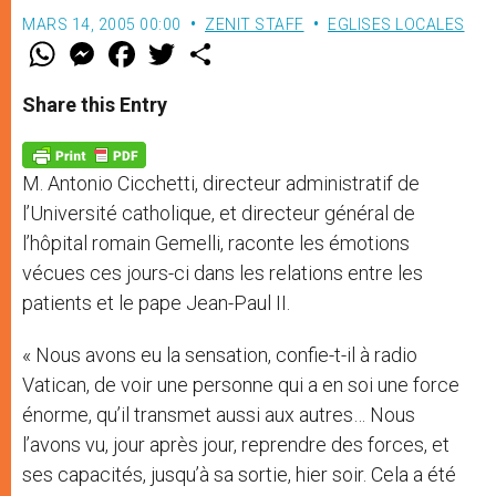
MARS 14, 2005 00:00
ZENIT STAFF
EGLISES LOCALES
W
M
F
T
S
h
e
a
w
h
a
s
c
i
a
t
s
e
t
r
Share this Entry
s
e
b
t
e
A
n
o
e
p
g
o
r
p
e
k
M. Antonio Cicchetti, directeur administratif de
r
l’Université catholique, et directeur général de
l’hôpital romain Gemelli, raconte les émotions
vécues ces jours-ci dans les relations entre les
patients et le pape Jean-Paul II.
« Nous avons eu la sensation, confie-t-il à radio
Vatican, de voir une personne qui a en soi une force
énorme, qu’il transmet aussi aux autres… Nous
l’avons vu, jour après jour, reprendre des forces, et
ses capacités, jusqu’à sa sortie, hier soir. Cela a été