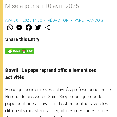
Mise à jour au 10 avril 2025
AVRIL 01, 2025 14:50
RÉDACTION
PAPE FRANÇOIS
W
M
F
T
S
h
e
a
w
h
a
s
c
i
a
t
s
e
t
r
Share this Entry
s
e
b
t
e
A
n
o
e
p
g
o
r
p
e
k
r
8 avril : Le pape reprend officiellement ses
activités
En ce qui concerne ses activités professionnelles, le
Bureau de presse du Saint-Siège souligne que le
pape continue à travailler. Il est en contact avec les
différents dicastères, il reçoit des messages et ces