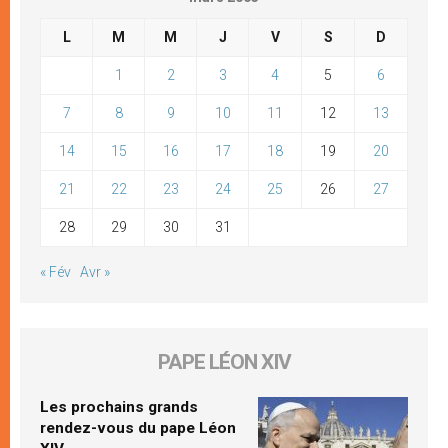
L
M
M
J
V
S
D
1
2
3
4
5
6
7
8
9
10
11
12
13
14
15
16
17
18
19
20
21
22
23
24
25
26
27
28
29
30
31
« Fév
Avr »
PAPE LÉON XIV
Les prochains grands
rendez-vous du pape Léon