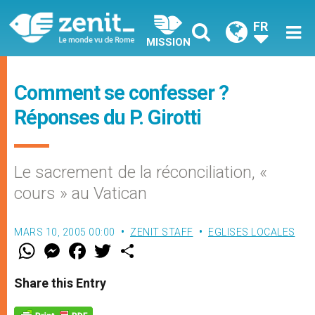
FR
MISSION
Comment se confesser ?
Réponses du P. Girotti
Le sacrement de la réconciliation, «
cours » au Vatican
MARS 10, 2005 00:00
ZENIT STAFF
EGLISES LOCALES
W
M
F
T
S
h
e
a
w
h
a
s
c
i
a
t
s
e
t
r
Share this Entry
s
e
b
t
e
A
n
o
e
p
g
o
r