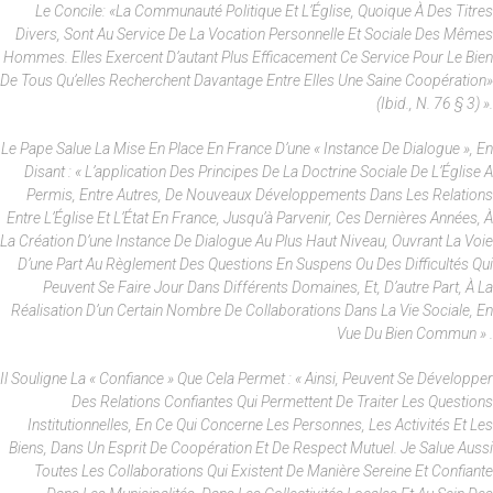
Le Concile: «La Communauté Politique Et L’Église, Quoique À Des Titres
Divers, Sont Au Service De La Vocation Personnelle Et Sociale Des Mêmes
Hommes. Elles Exercent D’autant Plus Efficacement Ce Service Pour Le Bien
De Tous Qu’elles Recherchent Davantage Entre Elles Une Saine Coopération»
(Ibid., N. 76 § 3) ».
Le Pape Salue La Mise En Place En France D’une « Instance De Dialogue », En
Disant : « L’application Des Principes De La Doctrine Sociale De L’Église A
Permis, Entre Autres, De Nouveaux Développements Dans Les Relations
Entre L’Église Et L’État En France, Jusqu’à Parvenir, Ces Dernières Années, À
La Création D’une Instance De Dialogue Au Plus Haut Niveau, Ouvrant La Voie
D’une Part Au Règlement Des Questions En Suspens Ou Des Difficultés Qui
Peuvent Se Faire Jour Dans Différents Domaines, Et, D’autre Part, À La
Réalisation D’un Certain Nombre De Collaborations Dans La Vie Sociale, En
Vue Du Bien Commun » .
Il Souligne La « Confiance » Que Cela Permet : « Ainsi, Peuvent Se Développer
Des Relations Confiantes Qui Permettent De Traiter Les Questions
Institutionnelles, En Ce Qui Concerne Les Personnes, Les Activités Et Les
Biens, Dans Un Esprit De Coopération Et De Respect Mutuel. Je Salue Aussi
Toutes Les Collaborations Qui Existent De Manière Sereine Et Confiante