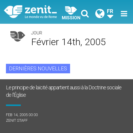
FR
MISSION
JOUR
Février 14th, 2005
DERNIÈRES NOUVELLES
Le principe de laïcité appartient aussi à la Doctrine sociale
de l’Église
FEB 14, 2005 00:00
ZENIT STAFF