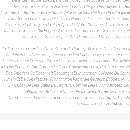
Dans Les Municipalités, Dans Les Collectivités Locales Et Au Sein Des
Régions, Grâce À L’attention Des Élus, Du Clergé, Des Fidèles, Et Des
Hommes Et Des Femmes De Bonne Volonté. Je Sais L’estime Dans Laquelle
Vous Tenez Les Responsables De La Nation Et Les Liens Que Vous Avez
Avec Eux, Étant Toujours Prêts À Apporter Votre Concours À La Réflexion,
Dans Les Domaines Qui Engagent L’avenir De L’homme Et De La Société, Et
Pour Un Plus Grand Respect Des Personnes Et De Leur Dignité ».
Le Pape Encourage Une Nouvelle Fois La Participation Des Catholique À La
Vie Publique : « Avec Vous, J’encourage Les Fidèles Laïcs Dans Leur Désir
De Servir Leurs Frères Et Sœurs Par Une Participation Toujours Plus Active
À La Vie Publique, Car, Comme Le Dit Le Concile Vatican II, «la Communauté
Des Chrétiens Se Reconnaît Réellement Et Intimement Solidaire Du Genre
Humain Et De Son Histoire» (Constitution Pastorale Gaudium Et Spes, N. 1).
En Raison De Leur Statut De Citoyens, Comme Leurs Compatriotes, Les
Catholiques De France Ont Le Devoir De Participer, Selon Leurs
Compétences Et Dans Le Respect De Leurs Convictions, Aux Différents
Domaines De La Vie Publique ».