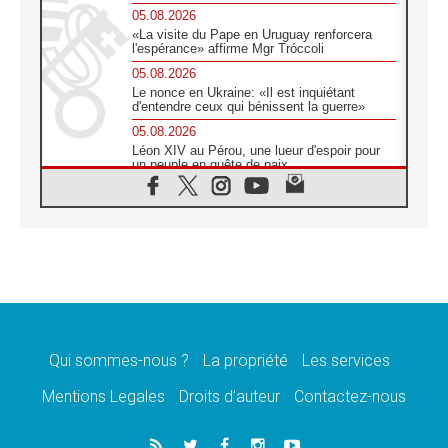
05.08.2026
«La visite du Pape en Uruguay renforcera
l'espérance» affirme Mgr Tróccoli
05.08.2026
Le nonce en Ukraine: «Il est inquiétant
d'entendre ceux qui bénissent la guerre»
05.08.2026
Léon XIV au Pérou, une lueur d'espoir pour
un peuple en quête de paix
05.08.2026
SCEAM: L'Église en Afrique vers
l'Assemblée ecclésiale de 2028 depuis
Addis-Abeba
05.08.2026
Le Pape exprime ses condoléances suite au
décès du cardinal Júlio Langa
05.08.2026
Le Pape attendu en novembre en Uruguay,
en Argentine et au Pérou
Qui sommes-nous ?
La propriété
Les services
05.08.2026
Mentions Legales
Droits d’auteur
Contactez-nous
Audience générale: la prière est un acte
d'espérance
04.08.2026