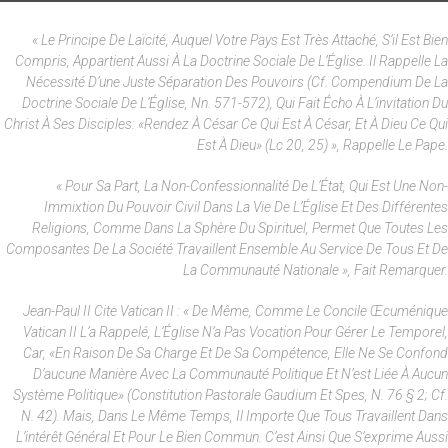
« Le Principe De Laïcité, Auquel Votre Pays Est Très Attaché, S’il Est Bien
Compris, Appartient Aussi À La Doctrine Sociale De L’Église. Il Rappelle La
Nécessité D’une Juste Séparation Des Pouvoirs (cf. Compendium De La
Doctrine Sociale De L’Église, Nn. 571-572), Qui Fait Écho À L’invitation Du
Christ À Ses Disciples: «Rendez À César Ce Qui Est À César, Et À Dieu Ce Qui
Est À Dieu» (Lc 20, 25) », Rappelle Le Pape.
« Pour Sa Part, La Non-Confessionnalité De L’État, Qui Est Une Non-
Immixtion Du Pouvoir Civil Dans La Vie De L’Église Et Des Différentes
Religions, Comme Dans La Sphère Du Spirituel, Permet Que Toutes Les
Composantes De La Société Travaillent Ensemble Au Service De Tous Et De
La Communauté Nationale », Fait Remarquer.
Jean-Paul II Cite Vatican II : « De Même, Comme Le Concile Œcuménique
Vatican II L’a Rappelé, L’Église N’a Pas Vocation Pour Gérer Le Temporel,
Car, «en Raison De Sa Charge Et De Sa Compétence, Elle Ne Se Confond
D’aucune Manière Avec La Communauté Politique Et N’est Liée À Aucun
Système Politique» (Constitution Pastorale Gaudium Et Spes, N. 76 § 2; Cf.
N. 42). Mais, Dans Le Même Temps, Il Importe Que Tous Travaillent Dans
L’intérêt Général Et Pour Le Bien Commun. C’est Ainsi Que S’exprime Aussi