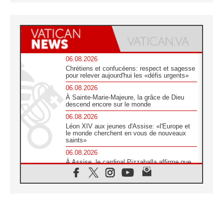
06.08.2026
Chrétiens et confucéens: respect et sagesse
pour relever aujourd'hui les «défis urgents»
06.08.2026
À Sainte-Marie-Majeure, la grâce de Dieu
descend encore sur le monde
06.08.2026
Léon XIV aux jeunes d'Assise: «l'Europe et
le monde cherchent en vous de nouveaux
saints»
06.08.2026
À Assise, le cardinal Pizzaballa affirme que
«les chrétiens veulent la paix»
06.08.2026
Au Mexique, le cardinal Parolin invite à être
aux côtés des marginalisées
06.08.2026
À Assise, le Pape invite les jeunes à