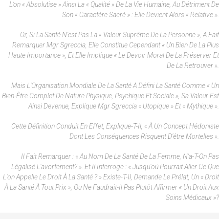
L’on « Absolutise » Ainsi La « Qualité » De La Vie Humaine, Au Détriment De
Son « Caractère Sacré » : Elle Devient Alors « Relative ».
Or, Si La Santé N'est Pas La « Valeur Suprême De La Personne », A Fait
Remarquer Mgr Sgreccia, Elle Constitue Cependant « Un Bien De La Plus
Haute Importance », Et Elle Implique « Le Devoir Moral De La Préserver Et
De La Retrouver ».
Mais L'Organisation Mondiale De La Santé A Défini La Santé Comme « Un
Bien-Être Complet De Nature Physique, Psychique Et Sociale », Sa Valeur Est
Ainsi Devenue, Explique Mgr Sgreccia « Utopique » Et « Mythique ».
Cette Définition Conduit En Effet, Explique-T-Il, « À Un Concept Hédoniste
Dont Les Conséquences Risquent D'être Mortelles ».
Il Fait Remarquer : « Au Nom De La Santé De La Femme, N'a-T-On Pas
Légalisé L'avortement? ». Et Il Interroge : « Jusqu'où Pourrait Aller Ce Que
L'on Appelle Le Droit À La Santé ? » Existe-T-Il, Demande Le Prélat, Un « Droit
À La Santé À Tout Prix », Ou Ne Faudrait-Il Pas Plutôt Affirmer « Un Droit Aux
Soins Médicaux »?