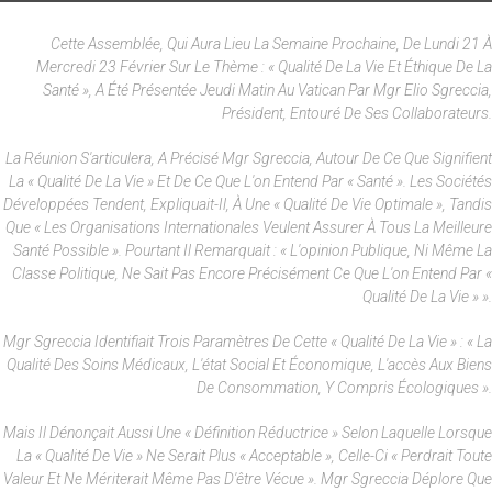
Cette Assemblée, Qui Aura Lieu La Semaine Prochaine, De Lundi 21 À
Mercredi 23 Février Sur Le Thème : « Qualité De La Vie Et Éthique De La
Santé », A Été Présentée Jeudi Matin Au Vatican Par Mgr Elio Sgreccia,
Président, Entouré De Ses Collaborateurs.
La Réunion S'articulera, A Précisé Mgr Sgreccia, Autour De Ce Que Signifient
La « Qualité De La Vie » Et De Ce Que L'on Entend Par « Santé ». Les Sociétés
Développées Tendent, Expliquait-Il, À Une « Qualité De Vie Optimale », Tandis
Que « Les Organisations Internationales Veulent Assurer À Tous La Meilleure
Santé Possible ». Pourtant Il Remarquait : « L'opinion Publique, Ni Même La
Classe Politique, Ne Sait Pas Encore Précisément Ce Que L'on Entend Par «
Qualité De La Vie » ».
Mgr Sgreccia Identifiait Trois Paramètres De Cette « Qualité De La Vie » : « La
Qualité Des Soins Médicaux, L'état Social Et Économique, L'accès Aux Biens
De Consommation, Y Compris Écologiques ».
Mais Il Dénonçait Aussi Une « Définition Réductrice » Selon Laquelle Lorsque
La « Qualité De Vie » Ne Serait Plus « Acceptable », Celle-Ci « Perdrait Toute
Valeur Et Ne Mériterait Même Pas D'être Vécue ». Mgr Sgreccia Déplore Que