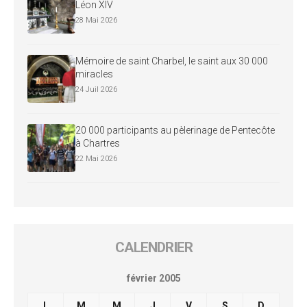
Léon XIV
28 Mai 2026
Mémoire de saint Charbel, le saint aux 30 000
miracles
24 Juil 2026
20 000 participants au pèlerinage de Pentecôte
à Chartres
22 Mai 2026
CALENDRIER
février 2005
L
M
M
J
V
S
D