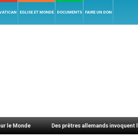
 VATICAN
EGLISE ET MONDE
DOCUMENTS
FAIRE UN DON
Des prêtres allemands invoquent l’enseigneme