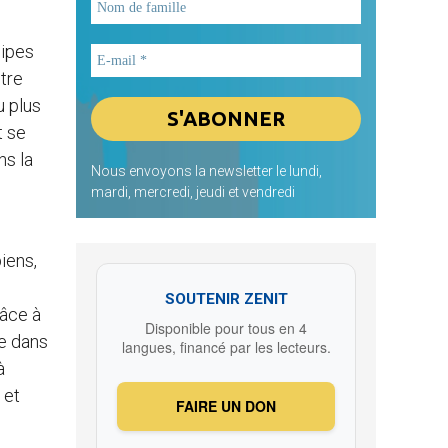
cipes
tre
u plus
t se
ns la
Nous envoyons la newsletter le lundi,
mardi, mercredi, jeudi et vendredi
iens,
e
SOUTENIR ZENIT
râce à
Disponible pour tous en 4
me dans
langues, financé par les lecteurs.
à
 et
FAIRE UN DON