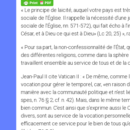
p
g
o
r
p
e
k
« Le principe de laïcité, auquel votre pays est trè
r
sociale de l’Église. Il rappelle la nécessité d’u
sociale de l’Église, nn. 571-572), qui fait écho à l
César, et à Dieu ce qui est à Dieu» (Lc 20, 25) », r
« Pour sa part, la non-confessionnalité de l’État, 
des différentes religions, comme dans la sphère
travaillent ensemble au service de tous et de la 
Jean-Paul II cite Vatican II : « De même, comme l
vocation pour gérer le temporel, car, «en raison
manière avec la communauté politique et n’est li
spes, n. 76 § 2; cf. n. 42). Mais, dans le même tem
bien commun. C’est ainsi que s’exprime aussi le C
divers, sont au service de la vocation personne
efficacement ce service pour le bien de tous qu’