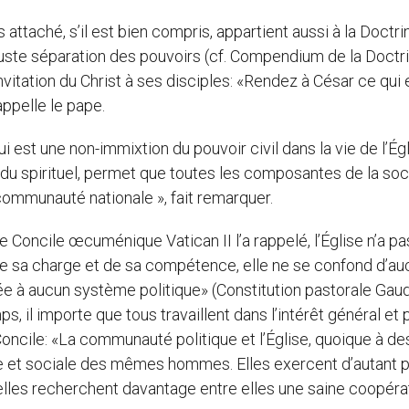
s attaché, s’il est bien compris, appartient aussi à la Doctri
ne juste séparation des pouvoirs (cf. Compendium de la Doctr
’invitation du Christ à ses disciples: «Rendez à César ce qui 
appelle le pape.
qui est une non-immixtion du pouvoir civil dans la vie de l’Ég
 du spirituel, permet que toutes les composantes de la soc
communauté nationale », fait remarquer.
e Concile œcuménique Vatican II l’a rappelé, l’Église n’a pa
 de sa charge et de sa compétence, elle ne se confond d’a
ée à aucun système politique» (Constitution pastorale Gau
ps, il importe que tous travaillent dans l’intérêt général et 
oncile: «La communauté politique et l’Église, quoique à des
lle et sociale des mêmes hommes. Elles exercent d’autant p
elles recherchent davantage entre elles une saine coopéra