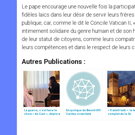
Le pape encourage une nouvelle fois la participat
fidèles laïcs dans leur désir de servir leurs frère
publique, car, comme le dit le Concile Vatican I
intimement solidaire du genre humain et de son hi
de leur statut de citoyens, comme leurs compatrio
leurs compétences et dans le respect de leurs co
Autres Publications :
La guerre, c’est faire le
Encyclique de Benoît XVI :
« Fratelli tutti »: le 
choix « de Caïn », déplore
Caritas in veritate
complet de la 3e
le pape François
encyclique du pap
François