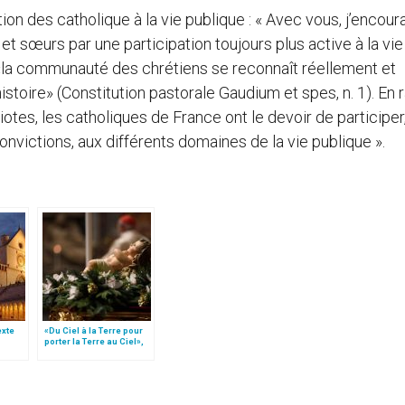
ion des catholique à la vie publique : « Avec vous, j’encour
s et sœurs par une participation toujours plus active à la vie
I, «la communauté des chrétiens se reconnaît réellement et
stoire» (Constitution pastorale Gaudium et spes, n. 1). En 
tes, les catholiques de France ont le devoir de participer
nvictions, aux différents domaines de la vie publique ».
texte
«Du Ciel à la Terre pour
porter la Terre au Ciel»,
e
par Mgr Francesco Follo