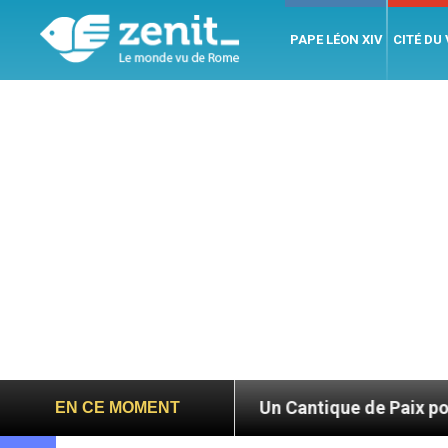
PAPE LÉON XIV
CITÉ DU
n par Jésus
Un Cantique de Paix pour le Monde
EN CE MOMENT