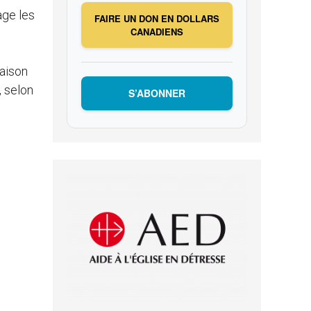
age les
FAIRE UN DON EN DOLLARS
CANADIENS
raison
, selon
S’ABONNER