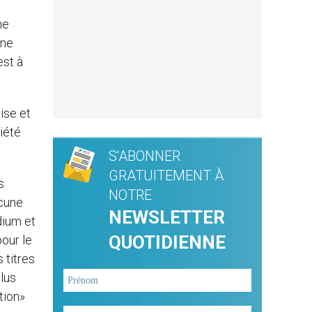
ne
ine
est à
lise et
iété
S'ABONNER
GRATUITEMENT À
s
NOTRE
ucune
NEWSLETTER
dium et
QUOTIDIENNE
pour le
 titres
lus
tion»