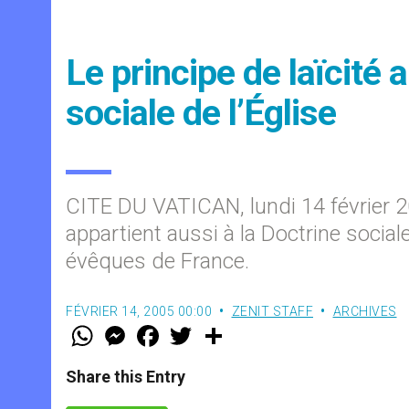
Le principe de laïcité 
sociale de l’Église
CITE DU VATICAN, lundi 14 février 2
appartient aussi à la Doctrine sociale
évêques de France.
FÉVRIER 14, 2005 00:00
ZENIT STAFF
ARCHIVES
W
M
F
T
S
h
e
a
w
h
a
s
c
i
a
t
s
e
t
r
Share this Entry
s
e
b
t
e
A
n
o
e