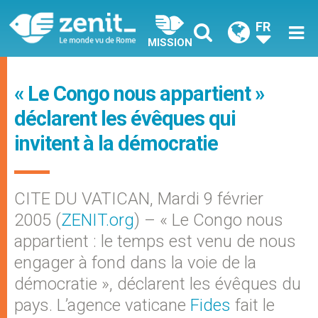
FR
MISSION
« Le Congo nous appartient »
déclarent les évêques qui
invitent à la démocratie
CITE DU VATICAN, Mardi 9 février
2005 (
ZENIT.org
) – « Le Congo nous
appartient : le temps est venu de nous
engager à fond dans la voie de la
démocratie », déclarent les évêques du
pays. L’agence vaticane
Fides
fait le