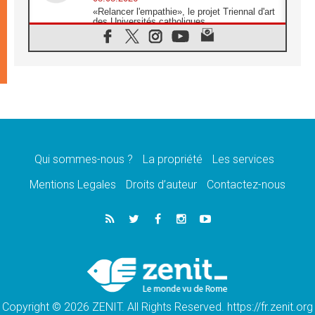
«Relancer l'empathie», le projet Triennal d'art
des Universités catholiques
08.08.2026
Signis 2026, donner la parole aux religieuses
catholiques
08.08.2026
Au Bangladesh, l'Église accompagne les
Dalits sur le chemin de la dignité
07.08.2026
Philippines: le vicariat apostolique de
Calapan devient un diocèse
Qui sommes-nous ?
La propriété
Les services
07.08.2026
Congo-Brazzaville: le 15 août, entre solennité
Mentions Legales
Droits d’auteur
Contactez-nous
de l'Assomption et mémoire nationale
07.08.2026
«La paix commence par l'empathie» estime
le cardinal Parolin
07.08.2026
En Colombie, «la paix ne s'achète pas avec
une signature»
Copyright © 2026 ZENIT. All Rights Reserved. https://fr.zenit.org