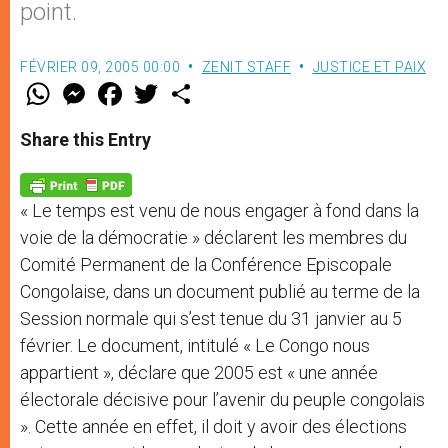
point.
FÉVRIER 09, 2005 00:00
ZENIT STAFF
JUSTICE ET PAIX
W
M
F
T
S
h
e
a
w
h
a
s
c
i
a
t
s
e
t
r
Share this Entry
s
e
b
t
e
A
n
o
e
p
g
o
r
p
e
k
« Le temps est venu de nous engager à fond dans la
r
voie de la démocratie » déclarent les membres du
Comité Permanent de la Conférence Episcopale
Congolaise, dans un document publié au terme de la
Session normale qui s’est tenue du 31 janvier au 5
février. Le document, intitulé « Le Congo nous
appartient », déclare que 2005 est « une année
électorale décisive pour l’avenir du peuple congolais
». Cette année en effet, il doit y avoir des élections