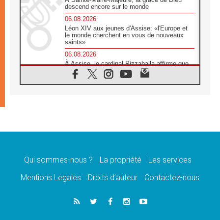
descend encore sur le monde
06.08.2026
Léon XIV aux jeunes d'Assise: «l'Europe et
le monde cherchent en vous de nouveaux
saints»
06.08.2026
À Assise, le cardinal Pizzaballa affirme que
«les chrétiens veulent la paix»
06.08.2026
Au Mexique, le cardinal Parolin invite à être
aux côtés des marginalisées
06.08.2026
À Assise, le Pape invite les jeunes à
«construire la civilisation de l'amour»
05.08.2026
La visite du Pape en Argentine portera «un
message de paix et de dignité humaine»
Qui sommes-nous ?
La propriété
Les services
05.08.2026
Mentions Legales
Droits d’auteur
Contactez-nous
«La visite du Pape en Uruguay renforcera
l'espérance» affirme Mgr Tróccoli
05.08.2026
Le nonce en Ukraine: «Il est inquiétant
d'entendre ceux qui bénissent la guerre»