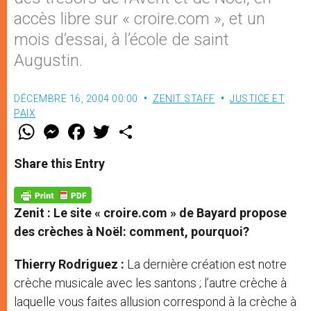
accès libre sur « croire.com », et un
mois d’essai, à l’école de saint
Augustin.
DÉCEMBRE 16, 2004 00:00
ZENIT STAFF
JUSTICE ET
PAIX
W
M
F
T
S
h
e
a
w
h
a
s
c
i
a
t
s
e
t
r
Share this Entry
s
e
b
t
e
A
n
o
e
p
g
o
r
p
e
k
Zenit : Le site « croire.com » de Bayard propose
r
des crèches à Noël: comment, pourquoi?
Thierry Rodriguez :
La dernière création est notre
crèche musicale avec les santons ; l’autre crèche à
laquelle vous faites allusion correspond à la crèche à