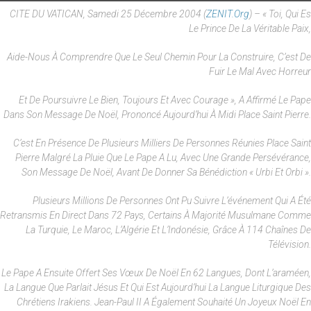
CITE DU VATICAN, Samedi 25 Décembre 2004 (
ZENIT.org
) – « Toi, Qui Es
Le Prince De La Véritable Paix,
Aide-Nous À Comprendre Que Le Seul Chemin Pour La Construire, C’est De
Fuir Le Mal Avec Horreur
Et De Poursuivre Le Bien, Toujours Et Avec Courage », A Affirmé Le Pape
Dans Son Message De Noël, Prononcé Aujourd’hui À Midi Place Saint Pierre.
C’est En Présence De Plusieurs Milliers De Personnes Réunies Place Saint
Pierre Malgré La Pluie Que Le Pape A Lu, Avec Une Grande Persévérance,
Son Message De Noël, Avant De Donner Sa Bénédiction « Urbi Et Orbi ».
Plusieurs Millions De Personnes Ont Pu Suivre L’événement Qui A Été
Retransmis En Direct Dans 72 Pays, Certains À Majorité Musulmane Comme
La Turquie, Le Maroc, L’Algérie Et L’Indonésie, Grâce À 114 Chaînes De
Télévision.
Le Pape A Ensuite Offert Ses Vœux De Noël En 62 Langues, Dont L’araméen,
La Langue Que Parlait Jésus Et Qui Est Aujourd’hui La Langue Liturgique Des
Chrétiens Irakiens. Jean-Paul II A Également Souhaité Un Joyeux Noël En