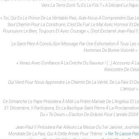
Vers La Terre Dont Tu Es Le Fils ? » A Déclaré Le Pape.
« Toi, Qui Es Le Prince De La Véritable Paix, Aide-Nous À Comprendre Que Le
Seul Chemin Pour La Construire, C’est De Fuir Le Mal Avec Horreur Et De
Poursuivre Le Bien, Toujours Et Avec Courage », S’est Exclamé Jean-Paul II.
Le Saint Père A Conclu Son Message Par Une Exhortation À Tous Les «
Hommes De Bonne Volonté » :
« Venez Avec Confiance À La Crèche Du Sauveur ! (…) Accourez À La
Rencontre De Celui
Qui Vient Pour Nous Apprendre Le Chemin De La Vérité, De La Paix Et De
L’amour ».
Ce Dimanche Le Pape Présidera À Midi La Prière Mariale De L’Angélus Et Le
31 Décembre, Il Participera, En La Basilique Saint Pierre À La Proclamation
Du « Te Deum » D’action De Grâces Pour L’année 2004.
Jean-Paul II Présidera Par Ailleurs La Messe Du 1er Janvier, Journée
Mondiale De La Paix, Qui A Cette Année Pour Thème :
« Ne Te Laisse Pas