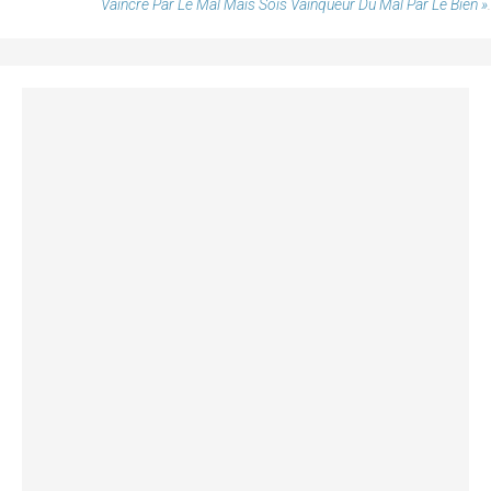
Vaincre Par Le Mal Mais Sois Vainqueur Du Mal Par Le Bien »
.