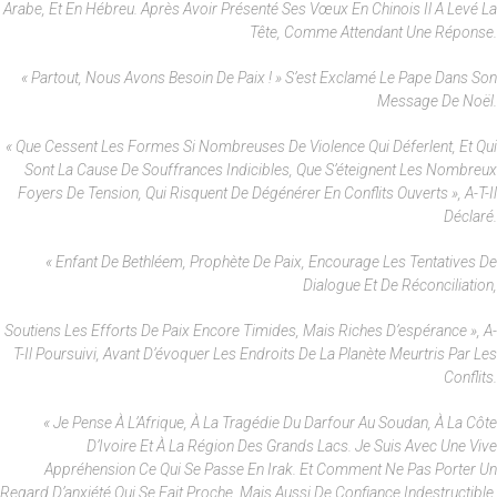
Arabe, Et En Hébreu. Après Avoir Présenté Ses Vœux En Chinois Il A Levé La
Tête, Comme Attendant Une Réponse.
« Partout, Nous Avons Besoin De Paix ! » S’est Exclamé Le Pape Dans Son
Message De Noël.
« Que Cessent Les Formes Si Nombreuses De Violence Qui Déferlent, Et Qui
Sont La Cause De Souffrances Indicibles, Que S’éteignent Les Nombreux
Foyers De Tension, Qui Risquent De Dégénérer En Conflits Ouverts », A-T-Il
Déclaré.
« Enfant De Bethléem, Prophète De Paix, Encourage Les Tentatives De
Dialogue Et De Réconciliation,
Soutiens Les Efforts De Paix Encore Timides, Mais Riches D’espérance », A-
T-Il Poursuivi, Avant D’évoquer Les Endroits De La Planète Meurtris Par Les
Conflits.
« Je Pense À L’Afrique, À La Tragédie Du Darfour Au Soudan, À La Côte
D’Ivoire Et À La Région Des Grands Lacs. Je Suis Avec Une Vive
Appréhension Ce Qui Se Passe En Irak. Et Comment Ne Pas Porter Un
Regard D’anxiété Qui Se Fait Proche, Mais Aussi De Confiance Indestructible,