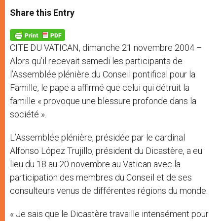
a
s
c
i
a
t
s
e
t
r
Share this Entry
s
e
b
t
e
A
n
o
e
p
g
o
r
p
e
k
CITE DU VATICAN, dimanche 21 novembre 2004 –
r
Alors qu’il recevait samedi les participants de
l’Assemblée plénière du Conseil pontifical pour la
Famille, le pape a affirmé que celui qui détruit la
famille « provoque une blessure profonde dans la
société ».
L’Assemblée plénière, présidée par le cardinal
Alfonso López Trujillo, président du Dicastère, a eu
lieu du 18 au 20 novembre au Vatican avec la
participation des membres du Conseil et de ses
consulteurs venus de différentes régions du monde.
« Je sais que le Dicastère travaille intensément pour