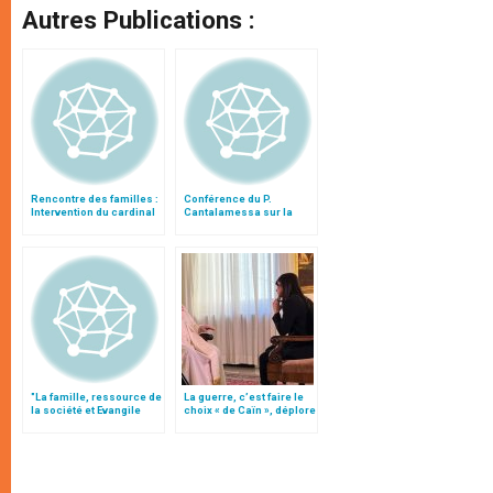
Autres Publications :
Rencontre des familles :
Conférence du P.
Intervention du cardinal
Cantalamessa sur la
Ouellet
famille
"La famille, ressource de
La guerre, c’est faire le
la société et Evangile
choix « de Caïn », déplore
pour le monde"
le pape François