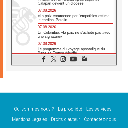
Calapan devient un diocèse
07.08.2026
«La paix commence par l'empathie» estime
le cardinal Parolin
07.08.2026
En Colombie, «la paix ne s'achète pas avec
une signature»
07.08.2026
Le programme du voyage apostolique du
Pape en France dévoilé
07.08.2026
1ère Conférence continentale sur l'éducation
catholique en Afrique
07.08.2026
Un logo symbolique pour la venue du Pape
en France
07.08.2026
Cardinal Rossi: «La venue du Pape Léon en
Argentine est un hommage à François»
Qui sommes-nous ?
La propriété
Les services
07.08.2026
Hiroshima et Nagasaki, 81 ans après,
Mentions Legales
Droits d’auteur
Contactez-nous
lancement des «dix jours de prière pour la
paix»