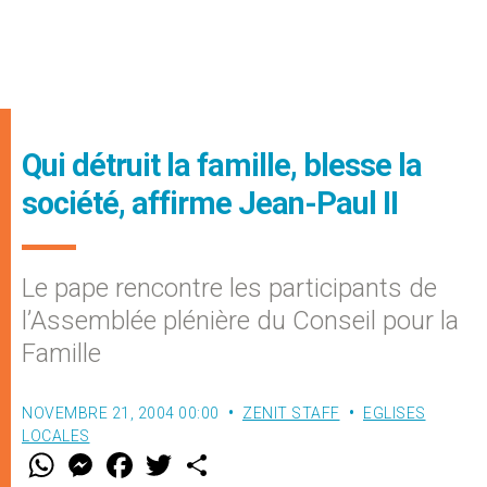
Qui détruit la famille, blesse la
société, affirme Jean-Paul II
Le pape rencontre les participants de
l’Assemblée plénière du Conseil pour la
Famille
NOVEMBRE 21, 2004 00:00
ZENIT STAFF
EGLISES
LOCALES
W
M
F
T
S
h
e
a
w
h