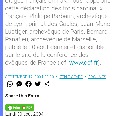
otages français en Irak, nous rappelons
cette déclaration des trois cardinaux
français, Philippe Barbarin, archevêque
de Lyon, primat des Gaules, Jean-Marie
Lustiger, archevêque de Paris, Bernard
Panafieu, archevêque de Marseille,
publié le 30 août dernier et disponible
sur le site de la conférence des
évêques de France ( cf.
www.cef.fr
).
SEPTEMBRE 17, 2004 00:00
ZENIT STAFF
ARCHIVES
W
M
F
T
S
h
e
a
w
h
a
s
c
i
a
t
s
e
t
r
Share this Entry
s
e
b
t
e
A
n
o
e
p
g
o
r
p
e
k
Lundi 30 août 2004
r