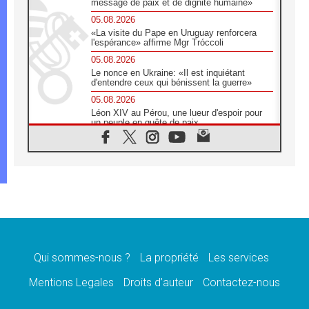
message de paix et de dignité humaine»
05.08.2026
«La visite du Pape en Uruguay renforcera
l'espérance» affirme Mgr Tróccoli
05.08.2026
Le nonce en Ukraine: «Il est inquiétant
d'entendre ceux qui bénissent la guerre»
05.08.2026
Léon XIV au Pérou, une lueur d'espoir pour
un peuple en quête de paix
05.08.2026
SCEAM: L'Église en Afrique vers
l'Assemblée ecclésiale de 2028 depuis
Addis-Abeba
05.08.2026
Le Pape exprime ses condoléances suite au
décès du cardinal Júlio Langa
05.08.2026
Le Pape attendu en novembre en Uruguay,
en Argentine et au Pérou
Qui sommes-nous ?
La propriété
Les services
05.08.2026
Mentions Legales
Droits d’auteur
Contactez-nous
Audience générale: la prière est un acte
d'espérance