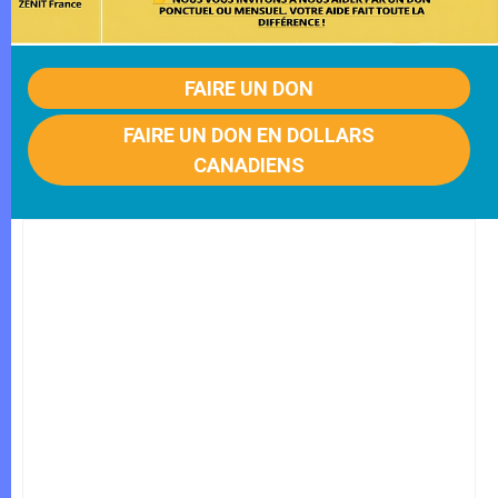
FAIRE UN DON
FAIRE UN DON EN DOLLARS
CANADIENS