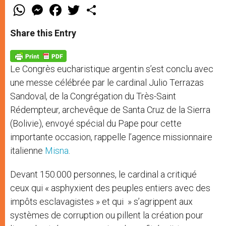
W
M
F
T
S
h
e
a
w
h
a
s
c
i
a
t
s
e
t
r
Share this Entry
s
e
b
t
e
A
n
o
e
p
g
o
r
p
e
k
Le Congrès eucharistique argentin s’est conclu avec
r
une messe célébrée par le cardinal Julio Terrazas
Sandoval, de la Congrégation du Très-Saint
Rédempteur, archevêque de Santa Cruz de la Sierra
(Bolivie), envoyé spécial du Pape pour cette
importante occasion, rappelle l’agence missionnaire
italienne
Misna
.
Devant 150.000 personnes, le cardinal a critiqué
ceux qui « asphyxient des peuples entiers avec des
impôts esclavagistes » et qui » s’agrippent aux
systèmes de corruption ou pillent la création pour