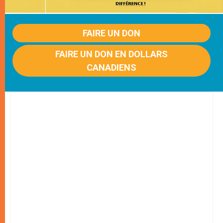
FAIRE UN DON
FAIRE UN DON EN DOLLARS
CANADIENS