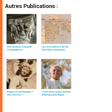
Autres Publications :
Une lecture croyante :
Les inscriptions de Tal
l’intelligence
Deir Alla (Jordanie)
typologique des deux
Testaments
Anges ou archanges ?
« Il ne pourra pas exister
Qui sont-ils ?
d’Europe pacifique
sans… »: l’Ukraine, dans
la vision de Jean-Paul II