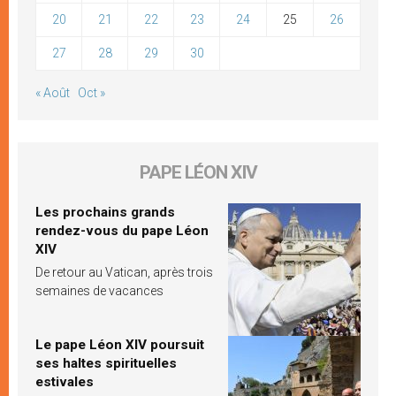
20
21
22
23
24
25
26
27
28
29
30
« Août
Oct »
PAPE LÉON XIV
Les prochains grands
rendez-vous du pape Léon
XIV
De retour au Vatican, après trois
semaines de vacances
Le pape Léon XIV poursuit
ses haltes spirituelles
estivales