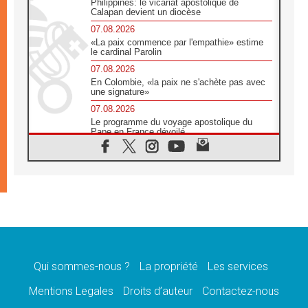
Philippines: le vicariat apostolique de
Calapan devient un diocèse
07.08.2026
«La paix commence par l'empathie» estime
le cardinal Parolin
07.08.2026
En Colombie, «la paix ne s'achète pas avec
une signature»
07.08.2026
Le programme du voyage apostolique du
Pape en France dévoilé
07.08.2026
1ère Conférence continentale sur l'éducation
catholique en Afrique
07.08.2026
Un logo symbolique pour la venue du Pape
en France
07.08.2026
Cardinal Rossi: «La venue du Pape Léon en
Argentine est un hommage à François»
Qui sommes-nous ?
La propriété
Les services
07.08.2026
Hiroshima et Nagasaki, 81 ans après,
Mentions Legales
Droits d’auteur
Contactez-nous
lancement des «dix jours de prière pour la
paix»