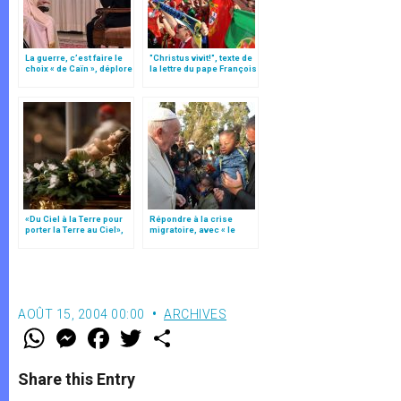
La guerre, c’est faire le
"Christus vivit!", texte de
choix « de Caïn », déplore
la lettre du pape François
le pape François
aux jeunes du monde
«Du Ciel à la Terre pour
Répondre à la crise
porter la Terre au Ciel»,
migratoire, avec « le
par Mgr Francesco Follo
style de l’humanité »!
(texte complet)
AOÛT 15, 2004 00:00
ARCHIVES
W
M
F
T
S
h
e
a
w
h
a
s
c
i
a
t
s
e
t
r
Share this Entry
s
e
b
t
e