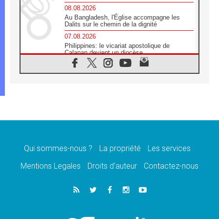
08.08.2026
Au Bangladesh, l'Église accompagne les
Dalits sur le chemin de la dignité
07.08.2026
Philippines: le vicariat apostolique de
Calapan devient un diocèse
07.08.2026
Congo-Brazzaville : le 15 août, entre
solennité de l'Assomption et mémoire
nationale
07.08.2026
«La paix commence par l'empathie» estime
le cardinal Parolin
07.08.2026
En Colombie, «la paix ne s'achète pas avec
une signature»
Qui sommes-nous ?
La propriété
Les services
07.08.2026
Mentions Legales
Droits d’auteur
Contactez-nous
Le programme du voyage apostolique du
Pape en France dévoilé
07.08.2026
1ère Conférence continentale sur l'éducation
catholique en Afrique
07.08.2026