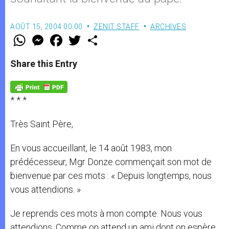
AOÛT 15, 2004 00:00
ZENIT STAFF
ARCHIVES
W
M
F
T
S
h
e
a
w
h
a
s
c
i
a
t
s
e
t
r
Share this Entry
s
e
b
t
e
A
n
o
e
p
g
o
r
p
e
k
* * *
r
Très Saint Père,
En vous accueillant, le 14 août 1983, mon
prédécesseur, Mgr Donze commençait son mot de
bienvenue par ces mots : « Depuis longtemps, nous
vous attendions. »
Je reprends ces mots à mon compte. Nous vous
attendions. Comme on attend un ami dont on espère