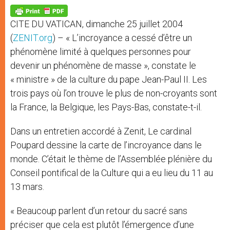
A
n
o
e
p
g
o
r
p
e
k
CITE DU VATICAN, dimanche 25 juillet 2004
r
(
ZENIT.org
) – « L’incroyance a cessé d’être un
phénomène limité à quelques personnes pour
devenir un phénomène de masse », constate le
« ministre » de la culture du pape Jean-Paul II. Les
trois pays où l’on trouve le plus de non-croyants sont
la France, la Belgique, les Pays-Bas, constate-t-il.
Dans un entretien accordé à Zenit, Le cardinal
Poupard dessine la carte de l’incroyance dans le
monde. C’était le thème de l’Assemblée plénière du
Conseil pontifical de la Culture qui a eu lieu du 11 au
13 mars.
« Beaucoup parlent d’un retour du sacré sans
préciser que cela est plutôt l’émergence d’une