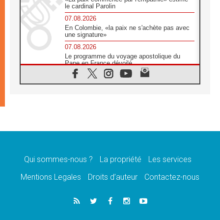
le cardinal Parolin
07.08.2026
En Colombie, «la paix ne s'achète pas avec
une signature»
07.08.2026
Le programme du voyage apostolique du
Pape en France dévoilé
07.08.2026
1ère Conférence continentale sur l'éducation
catholique en Afrique
07.08.2026
Un logo symbolique pour la venue du Pape
en France
07.08.2026
Cardinal Rossi: «La venue du Pape Léon en
Argentine est un hommage à François»
Qui sommes-nous ?
La propriété
Les services
07.08.2026
Hiroshima et Nagasaki, 81 ans après,
Mentions Legales
Droits d’auteur
Contactez-nous
lancement des «dix jours de prière pour la
paix»
06.08.2026
Préparatifs des JMJ 2027 à Séoul: «c'est
passionnant et l'impatience est immense!»