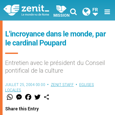
FR
MISSION
L'incroyance dans le monde, par
le cardinal Poupard
Entretien avec le président du Conseil
pontifical de la culture
JUILLET 25, 2004 00:00
ZENIT STAFF
EGLISES
LOCALES
W
M
F
T
S
h
e
a
w
h
a
s
c
i
a
t
s
e
t
r
Share this Entry
s
e
b
t
e