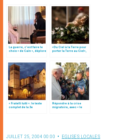
La guerre, c’est faire le
«Du Ciel à la Terre pour
choix « de Caïn », déplore
porter la Terre au Ciel»,
le pape François
par Mgr Francesco Follo
« Fratelli tutti »: le texte
Répondre à la crise
complet de la 3e
migratoire, avec « le
encyclique du pape
style de l’humanité »!
François
(texte complet)
JUILLET 25, 2004 00:00
EGLISES LOCALES