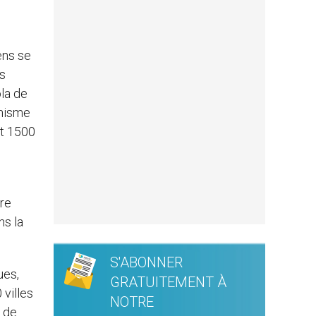
ens se
rs
ola de
anisme
nt 1500
tre
ns la
S'ABONNER
ues,
GRATUITEMENT À
 villes
NOTRE
s de