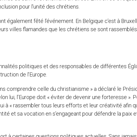
nclusion pour l’unité des chrétiens.
ont également fêté l’événement. En Belgique c’est à Bruxel
eurs villes flamandes que les chrétiens se sont rassemblés
alités politiques et des responsables de différentes Égl
truction de l’Europe.
ans comprendre celle du christianisme » a déclaré le Prési
 lui, l’Europe doit « éviter de devenir une forteresse ». P
i à « rassembler tous leurs efforts et leur créativité afin 
ntité et sa vocation en s’engageant pour défendre la paix et
rt à certaines questions politiques actuelles. Sans jamais