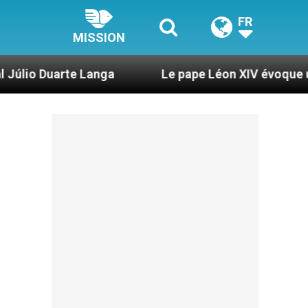
FR
MISSION
Langa
Le pape Léon XIV évoque un voyage aux É