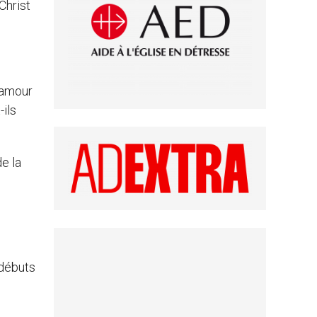
Christ
l’amour
-ils
e la
 débuts