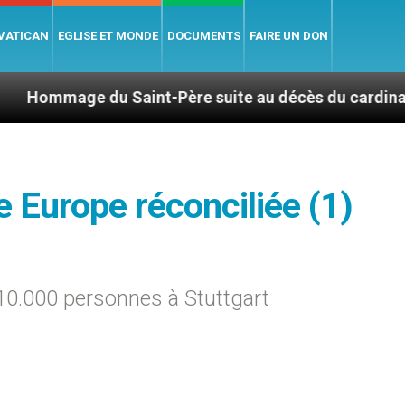
 VATICAN
EGLISE ET MONDE
DOCUMENTS
FAIRE UN DON
Saint-Père suite au décès du cardinal Júlio Duarte 
 Europe réconciliée (1)
10.000 personnes à Stuttgart