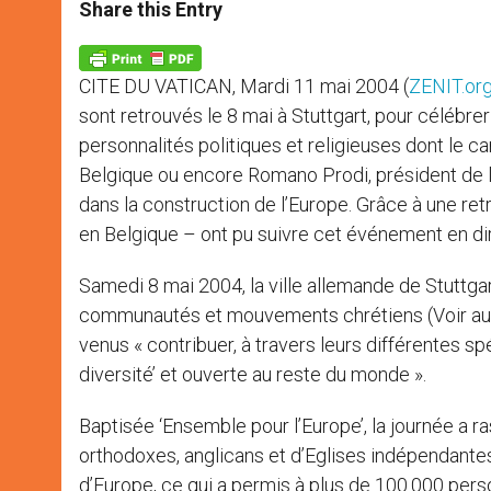
t
s
e
t
r
Share this Entry
s
e
b
t
e
A
n
o
e
p
g
o
r
p
e
k
CITE DU VATICAN, Mardi 11 mai 2004 (
ZENIT.or
r
sont retrouvés le 8 mai à Stuttgart, pour célébre
personnalités politiques et religieuses dont le ca
Belgique ou encore Romano Prodi, président de l
dans la construction de l’Europe. Grâce à une re
en Belgique – ont pu suivre cet événement en dir
Samedi 8 mai 2004, la ville allemande de Stuttgar
communautés et mouvements chrétiens (Voir aussi
venus « contribuer, à travers leurs différentes spéc
diversité’ et ouverte au reste du monde ».
Baptisée ‘Ensemble pour l’Europe’, la journée a
orthodoxes, anglicans et d’Eglises indépendantes.
d’Europe, ce qui a permis à plus de 100.000 per