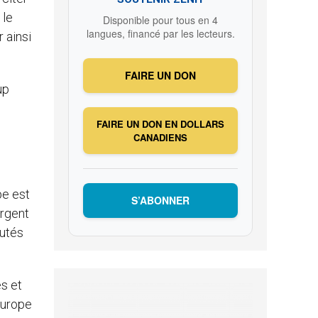
 le
Disponible pour tous en 4
langues, financé par les lecteurs.
 ainsi
FAIRE UN DON
up
FAIRE UN DON EN DOLLARS
CANADIENS
pe est
S’ABONNER
argent
autés
s et
Europe