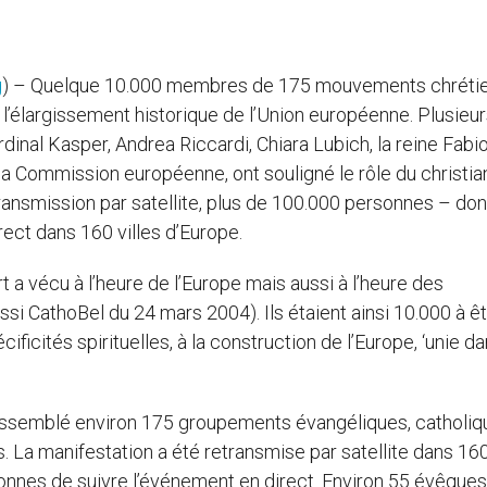
g
) – Quelque 10.000 membres de 175 mouvements chréti
r l’élargissement historique de l’Union européenne. Plusieu
rdinal Kasper, Andrea Riccardi, Chiara Lubich, la reine Fabi
a Commission européenne, ont souligné le rôle du christi
transmission par satellite, plus de 100.000 personnes – do
ect dans 160 villes d’Europe.
t a vécu à l’heure de l’Europe mais aussi à l’heure des
 CathoBel du 24 mars 2004). Ils étaient ainsi 10.000 à ê
ificités spirituelles, à la construction de l’Europe, ‘unie da
 rassemblé environ 175 groupements évangéliques, catholiq
 La manifestation a été retransmise par satellite dans 160
sonnes de suivre l’événement en direct. Environ 55 évêque