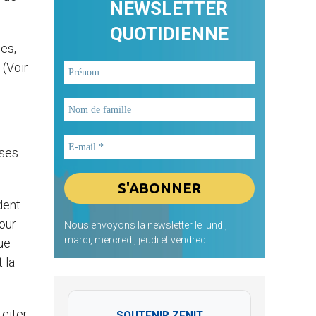
NEWSLETTER
QUOTIDIENNE
les,
 (Voir
ises
dent
our
Nous envoyons la newsletter le lundi,
mardi, mercredi, jeudi et vendredi
que
 la
 citer
SOUTENIR ZENIT