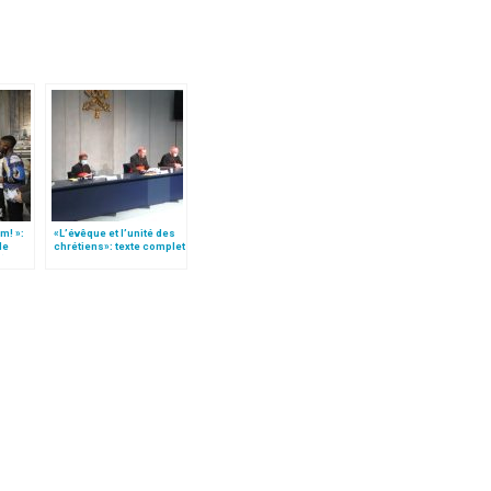
m! »:
«L’évêque et l’unité des
de
chrétiens»: texte complet
t)
du C.P. pour la promotion
de l’unité