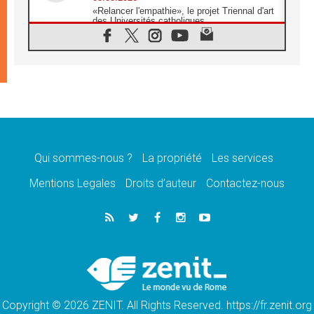
«Relancer l'empathie», le projet Triennal d'art
des Universités catholiques
08.08.2026
Signis 2026, donner la parole aux religieuses
catholiques
08.08.2026
Au Bangladesh, l'Église accompagne les
Dalits sur le chemin de la dignité
07.08.2026
Philippines: le vicariat apostolique de
Calapan devient un diocèse
Qui sommes-nous ?
La propriété
Les services
07.08.2026
Congo-Brazzaville: le 15 août, entre solennité
Mentions Legales
Droits d’auteur
Contactez-nous
de l'Assomption et mémoire nationale
07.08.2026
«La paix commence par l'empathie» estime
le cardinal Parolin
07.08.2026
En Colombie, «la paix ne s'achète pas avec
une signature»
Copyright © 2026 ZENIT. All Rights Reserved. https://fr.zenit.org