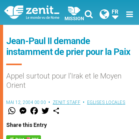
FR
MISSION
Jean-Paul II demande
instamment de prier pour la Paix
Appel surtout pour l’Irak et le Moyen
Orient
MAI 12, 2004 00:00
ZENIT STAFF
EGLISES LOCALES
W
M
F
T
S
h
e
a
w
h
a
s
c
i
a
t
s
e
t
r
Share this Entry
s
e
b
t
e
A
n
o
e
p
g
o
r