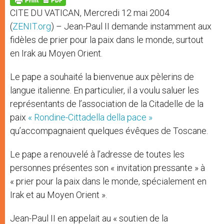
p
e
k
CITE DU VATICAN, Mercredi 12 mai 2004
r
(
ZENIT.org
) – Jean-Paul II demande instamment aux
fidèles de prier pour la paix dans le monde, surtout
en Irak au Moyen Orient.
Le pape a souhaité la bienvenue aux pèlerins de
langue italienne. En particulier, il a voulu saluer les
représentants de l’association de la Citadelle de la
paix
« Rondine-Cittadella della pace »
qu’accompagnaient quelques évêques de Toscane.
Le pape a renouvelé à l’adresse de toutes les
personnes présentes son « invitation pressante » à
« prier pour la paix dans le monde, spécialement en
Irak et au Moyen Orient ».
Jean-Paul II en appelait au « soutien de la