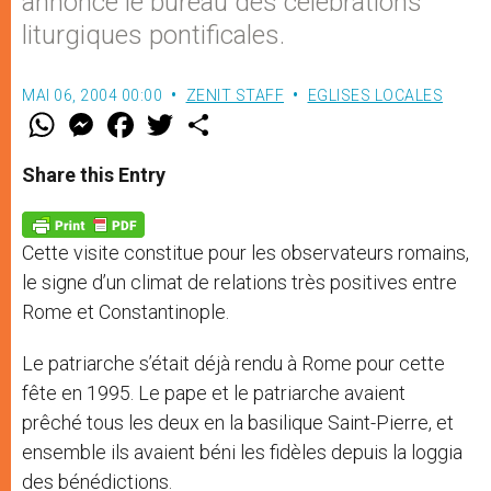
annonce le bureau des célébrations
liturgiques pontificales.
MAI 06, 2004 00:00
ZENIT STAFF
EGLISES LOCALES
W
M
F
T
S
h
e
a
w
h
a
s
c
i
a
t
s
e
t
r
Share this Entry
s
e
b
t
e
A
n
o
e
p
g
o
r
p
e
k
Cette visite constitue pour les observateurs romains,
r
le signe d’un climat de relations très positives entre
Rome et Constantinople.
Le patriarche s’était déjà rendu à Rome pour cette
fête en 1995. Le pape et le patriarche avaient
prêché tous les deux en la basilique Saint-Pierre, et
ensemble ils avaient béni les fidèles depuis la loggia
des bénédictions.