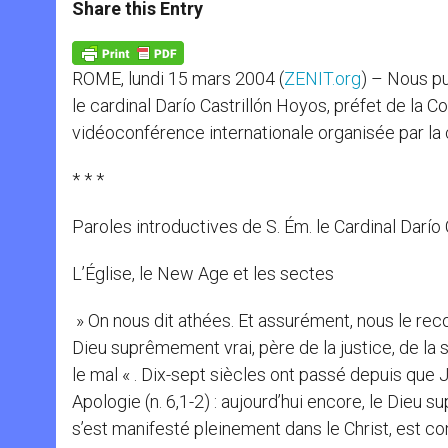
t
s
e
t
r
Share this Entry
s
e
b
t
e
A
n
o
e
p
g
o
r
p
e
k
ROME, lundi 15 mars 2004 (
ZENIT.org
) – Nous pu
r
le cardinal Darío Castrillón Hoyos, préfet de la 
vidéoconférence internationale organisée par la c
* * *
Paroles introductives de S. Ém. le Cardinal Darío
L’Église, le New Age et les sectes
» On nous dit athées. Et assurément, nous le re
Dieu suprêmement vrai, père de la justice, de l
le mal « . Dix-sept siècles ont passé depuis que J
Apologie (n. 6,1-2) : aujourd’hui encore, le Dieu 
s’est manifesté pleinement dans le Christ, est co