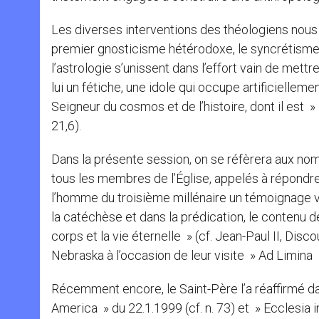
Les diverses interventions des théologiens nous ra
premier gnosticisme hétérodoxe, le syncrétisme re
l’astrologie s’unissent dans l’effort vain de mett
lui un fétiche, une idole qui occupe artificiellemen
Seigneur du cosmos et de l’histoire, dont il est » l
21,6).
Dans la présente session, on se réfèrera aux nom
tous les membres de l’Église, appelés à répondre p
l’homme du troisième millénaire un témoignage vi
la catéchèse et dans la prédication, le contenu d
corps et la vie éternelle » (cf. Jean-Paul II, Dis
Nebraska à l’occasion de leur visite » Ad Limina
Récemment encore, le Saint-Père l’a réaffirmé d
America » du 22.1.1999 (cf. n. 73) et » Ecclesia i