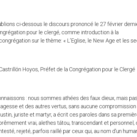
blions ci-dessous le discours prononcé le 27 février derni
Congrégation pour le clergé, comme introduction à la
ongrégation sur le thème: « L’Eglise, le New Age et les se
 Castrillón Hoyos, Préfet de la Congrégation pour le Clergé
connaissons : nous sommes athées des faux dieux, mais pa
a sagesse et des autres vertus, sans aucune compromission
ustin, juriste et martyr, a écrit ces paroles dans sa premiè
suprêmement vrai, alethes tátou, transcendant et personnel, 
ntesté, rejeté, parfois raillé par ceux qui, au nom d’un hum