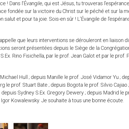
ance ! Dans l’Évangile, qui est Jésus, tu trouveras l’espéranc
ce fondée sur la victoire du Christ sur le péché et sur la mo
ton salut et pour ta joie. Sois-en sûr ! L’Évangile de l’espéra
rappelle que leurs interventions se dérouleront en liaison d
exions seront présentées depuis le Siège de la Congrégatio
.Ex. Rino Fisichella, par le prof. Jean Galot et par le prof. 
 Michael Hull ; depuis Manille le prof. José Vidamor Yu ; de
 le prof. Stuart Bate ; depuis Bogota le prof. Silvio Cajiao 
 depuis Sydney S.Ex. Gregory Dewery ; depuis Madrid le pr
 Igor Kowalewsky. Je souhaite à tous une bonne écoute.