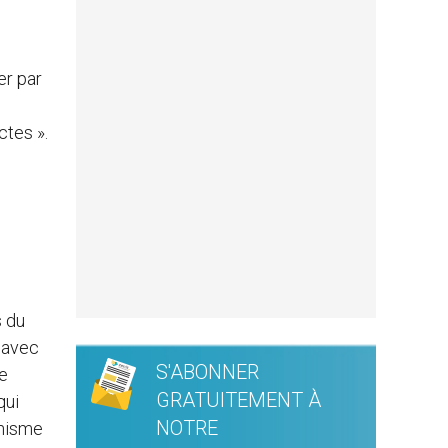
er par
ctes ».
s du
 avec
S'ABONNER
re
GRATUITEMENT À
qui
NOTRE
anisme