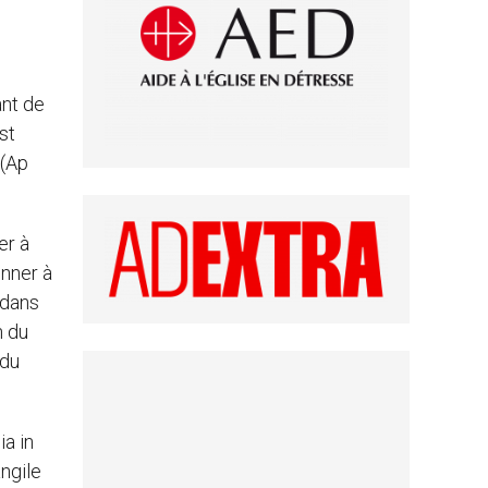
ant de
st
 (Ap
er à
onner à
 dans
n du
 du
a in
angile