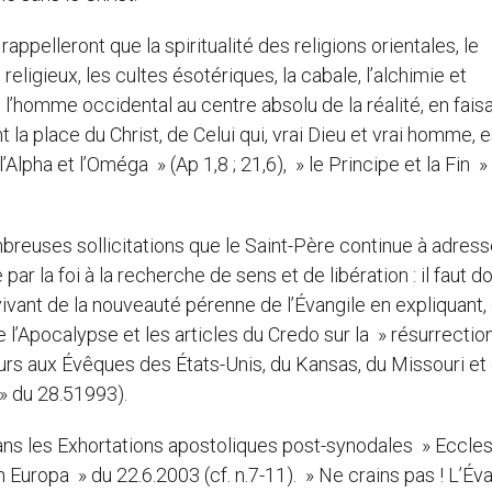
ppelleront que la spiritualité des religions orientales, le
ligieux, les cultes ésotériques, la cabale, l’alchimie et
re l’homme occidental au centre absolu de la réalité, en fais
t la place du Christ, de Celui qui, vrai Dieu et vrai homme, e
’Alpha et l’Oméga » (Ap 1,8 ; 21,6), » le Principe et la Fin »
breuses sollicitations que le Saint-Père continue à adress
ar la foi à la recherche de sens et de libération : il faut d
vant de la nouveauté pérenne de l’Évangile en expliquant,
e l’Apocalypse et les articles du Credo sur la » résurrectio
cours aux Évêques des États-Unis, du Kansas, du Missouri et
 » du 28.51993).
ans les Exhortations apostoliques post-synodales » Ecclesi
n Europa » du 22.6.2003 (cf. n.7-11). » Ne crains pas ! L’Év