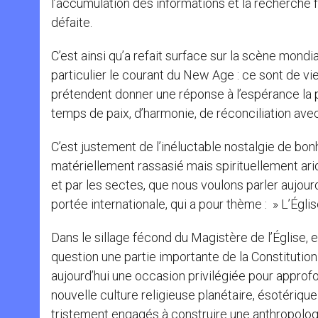
l’accumulation des informations et la recherche
défaite.
C’est ainsi qu’a refait surface sur la scène mond
particulier le courant du New Age : ce sont de vie
prétendent donner une réponse à l’espérance la p
temps de paix, d’harmonie, de réconciliation avec
C’est justement de l’inéluctable nostalgie de bon
matériellement rassasié mais spirituellement ari
et par les sectes, que nous voulons parler aujour
portée internationale, qui a pour thème : » L’Égli
Dans le sillage fécond du Magistère de l’Église, e
question une partie importante de la Constitutio
aujourd’hui une occasion privilégiée pour approfon
nouvelle culture religieuse planétaire, ésotériqu
tristement engagés à construire une anthropologi