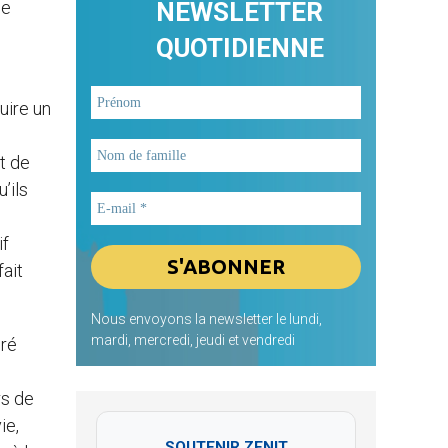
se
NEWSLETTER
QUOTIDIENNE
uire un
t de
’ils
if
ait
Nous envoyons la newsletter le lundi,
mardi, mercredi, jeudi et vendredi
dré
rs de
ie,
SOUTENIR ZENIT