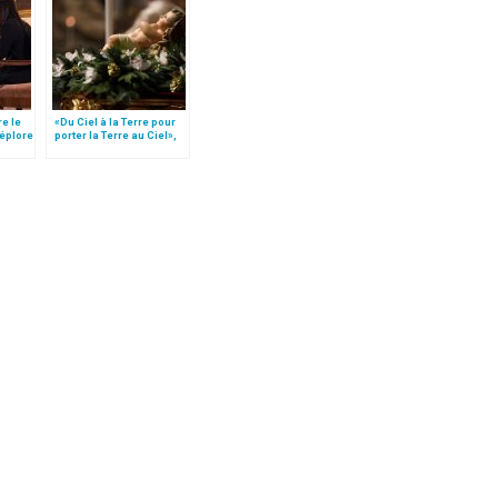
re le
«Du Ciel à la Terre pour
déplore
porter la Terre au Ciel»,
par Mgr Francesco Follo