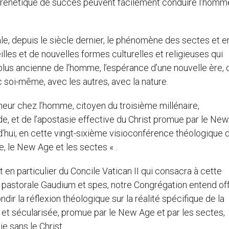
 frénétique de succès peuvent facilement conduire l’homme
iale, depuis le siècle dernier, le phénomène des sectes et e
illes et de nouvelles formes culturelles et religieuses qui
lus ancienne de l’homme, l’espérance d’une nouvelle ère, 
 soi-même, avec les autres, avec la nature.
heur chez l’homme, citoyen du troisième millénaire,
de, et de l’apostasie effective du Christ promue par le Ne
d’hui, en cette vingt-sixième visioconférence théologique 
se, le New Age et les sectes « .
t en particulier du Concile Vatican II qui consacra à cette
n pastorale Gaudium et spes, notre Congrégation entend off
dir la réflexion théologique sur la réalité spécifique de la
e et sécularisée, promue par le New Age et par les sectes,
e sans le Christ.