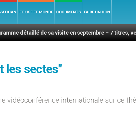
 VATICAN
EGLISE ET MONDE
DOCUMENTS
FAIRE UN DON
 de sa visite en septembre – 7 titres, vendredi 7 août 
t les sectes"
une vidéoconférence internationale sur ce t