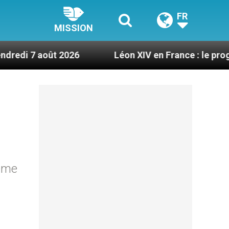
FR
MISSION
2026
Léon XIV en France : le programme détaill
hème