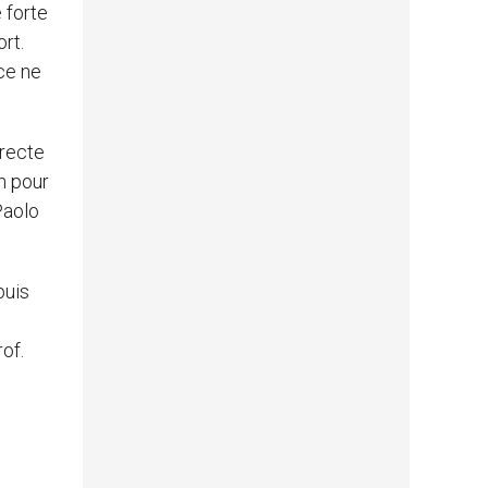
e forte
rt.
nce ne
irecte
n pour
Paolo
puis
;
of.