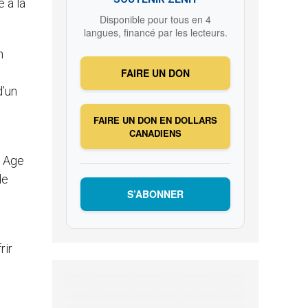
 à la
Disponible pour tous en 4
langues, financé par les lecteurs.
n
FAIRE UN DON
d’un
FAIRE UN DON EN DOLLARS
CANADIENS
w Age
de
S’ABONNER
rir