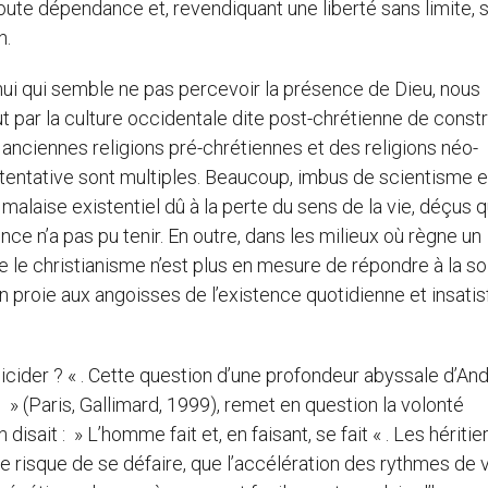
ute dépendance et, revendiquant une liberté sans limite, 
n.
hui qui semble ne pas percevoir la présence de Dieu, nous
ut par la culture occidentale dite post-chrétienne de constr
anciennes religions pré-chrétiennes et des religions néo-
e tentative sont multiples. Beaucoup, imbus de scientisme e
laise existentiel dû à la perte du sens de la vie, déçus qu
ce n’a pas pu tenir. En outre, dans les milieux où règne un
e le christianisme n’est plus en mesure de répondre à la so
proie aux angoisses de l’existence quotidienne et insatisf
y suicider ? « . Cette question d’une profondeur abyssale d’An
 (Paris, Gallimard, 1999), remet en question la volonté
ait : » L’homme fait et, en faisant, se fait « . Les héritie
 risque de se défaire, que l’accélération des rythmes de v