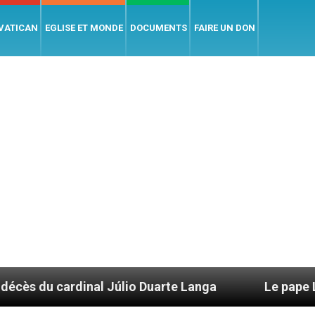
 VATICAN
EGLISE ET MONDE
DOCUMENTS
FAIRE UN DON
dinal Júlio Duarte Langa
Le pape Léon XIV évo