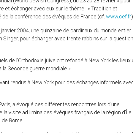
ondial (World Jewish Congress), du 23 au 28 février « pour
e et échanger avec eux sur le thème : « Tradition et
é de la conférence des évêques de France (cf.
www.cef.fr
)
anvier 2004, une quinzaine de cardinaux du monde entier
in Singer, pour échanger avec trente rabbins sur la question
els de l’Orthodoxie juive ont refondé à New York les lieux
’à la Seconde guerre mondiale ».
avant rendus à New York pour des échanges informels avec
aris, a évoqué ces différentes rencontres lors d’une
e la visite ad limina des évêques français de la région d’Île
is de Rome.