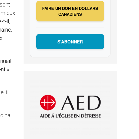
 sont
FAIRE UN DON EN DOLLARS
e mieux
CANADIENS
t-il,
maine,
ux
S’ABONNER
nuait
nt ».
, il
dinal