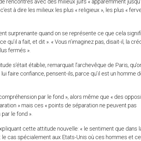
t de rencontres avec des milieux juifs « apparemment jusqu’
st à dire les milieux les plus « religieux », les plus « ferve
iment surprenante quand on se représente ce que cela signif
qu’il a fait, et dit ». « Vous n’imaginez pas, disait-il, la créd
plus fermés ».
ude s’était établie, remarquait l’archevêque de Paris, qu’o
ut lui faire confiance, pensent-ils, parce qu’il est un homme d
le compréhension par le fond », alors même que « des oppos
éparation » mais ces « points de séparation ne peuvent pas
 par le fond ».
expliquant cette attitude nouvelle: « le sentiment que dans l
 le cas spécialement aux Etats-Unis où ces hommes et c