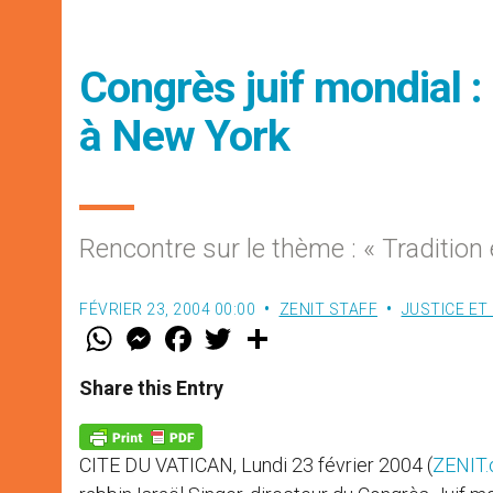
Congrès juif mondial :
à New York
Rencontre sur le thème : « Tradition
FÉVRIER 23, 2004 00:00
ZENIT STAFF
JUSTICE ET 
W
M
F
T
S
h
e
a
w
h
a
s
c
i
a
t
s
e
t
r
Share this Entry
s
e
b
t
e
A
n
o
e
p
g
o
r
p
e
k
CITE DU VATICAN, Lundi 23 février 2004 (
ZENIT.
r