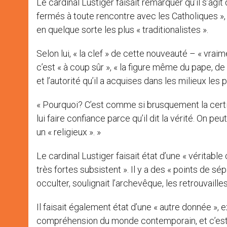
Le cardinal Lustiger faisait remarquer qu’il s’agi
fermés à toute rencontre avec les Catholiques », c’e
en quelque sorte les plus « traditionalistes ».
Selon lui, « la clef » de cette nouveauté – « vra
c’est « à coup sûr », « la figure même du pape, de ce 
et l’autorité qu’il a acquises dans les milieux les 
« Pourquoi? C’est comme si brusquement la certit
lui faire confiance parce qu’il dit la vérité. On pe
un « religieux ». »
Le cardinal Lustiger faisait état d’une « véritab
très fortes subsistent ». Il y a des « points de s
occulter, soulignait l’archevêque, les retrouvailles
Il faisait également état d’une « autre donnée », 
compréhension du monde contemporain, et c’est