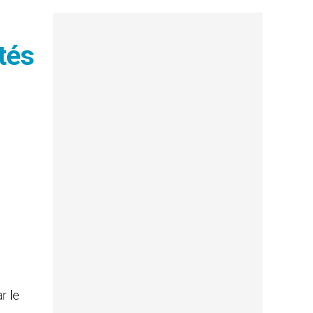
tés
r le