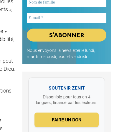
ici les
nts »,
ie » –
ibilité,
Nous envoyons la newsletter le lundi,
mardi, mercredi, jeudi et vendredi
n peut
e Dieu,
SOUTENIR ZENIT
itions
Disponible pour tous en 4
langues, financé par les lecteurs.
FAIRE UN DON
a
es