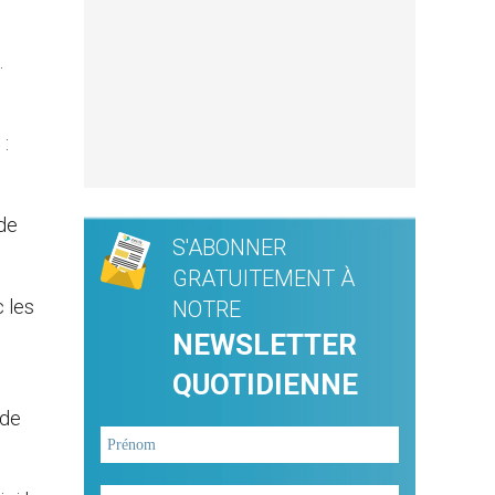
.
 :
 de
S'ABONNER
GRATUITEMENT À
 les
NOTRE
NEWSLETTER
QUOTIDIENNE
 de