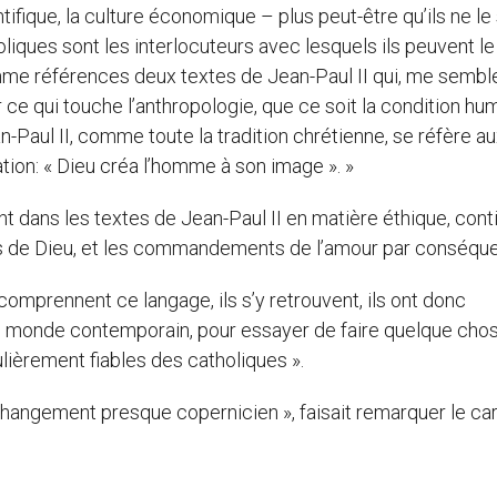
ifique, la culture économique – plus peut-être qu’ils ne le
holiques sont les interlocuteurs avec lesquels ils peuvent l
me références deux textes de Jean-Paul II qui, me semble-
e qui touche l’anthropologie, que ce soit la condition hu
-Paul II, comme toute la tradition chrétienne, se réfère a
ation: « Dieu créa l’homme à son image ». »
 dans les textes de Jean-Paul II en matière éthique, conti
s de Dieu, et les commandements de l’amour par conséque
 comprennent ce langage, ils s’y retrouvent, ils ont donc
 monde contemporain, pour essayer de faire quelque chose
ulièrement fiables des catholiques ».
hangement presque copernicien », faisait remarquer le car