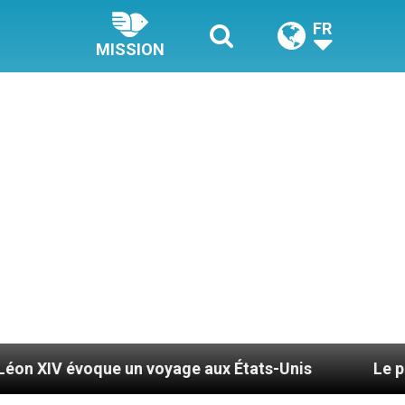
FR
MISSION
que un voyage aux États-Unis
Le pape Léon XIV