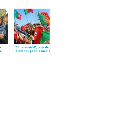
e
"Christus vivit!", texte de
le
la lettre du pape François
 »!
aux jeunes du monde