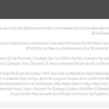
es Aux Autorités Macédoniennes Par L’intermédiaire De La Nonciature Apost
Bosnie-Her
ur Les Victimes De La Catastrophe: Huit Autre Personnes Ont Péri Dans L’acci
ZF040226). Le Pape Les Recommande À La "miséricorde"
e De Sa Proximité, Il Souhaite Que "les Efforts De Paix" Entrepris Par Le 
e Le "dialogue" Avec "décision", Et "dans Le Respect Réciproque Et La Réconci
 Il Avait Été Élu En Novembre 1999, Alors Que La Macédoine Était Indépenda
r La Stabilité Dans Le Pays, Après De Longues Tensions Avec La Minorité Alba
Non Seulement Avec Les Orthodoxes, Majoritaires Dans Le Pays, Mais Aussi
rticulier Avec L’islam, Professé Par Quelques Dizaines De Milliers D’Albanais"
Voulu Que Son Pays Accueille Les Réfugiés Du Kosovo Qui Fuyaient L