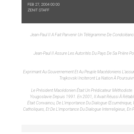
FEB 27, 2004 00:00
ZENIT STAFF
Jean-Paul II A Fait Parvenir Un Télégramme De Condoléanc
Jean-Paul II Assure Les Autorités Du Pays De Sa Prière Po
Exprimant Au Gouvernement Et Au Peuple Macédoniens L’assuranc
Trajkovski Inciteront La Nation À Poursuivr
Le Président Macédonien Était Un Prédicateur Méthodiste.
Yougoslavie Depuis 1991. En 2001, Il Avait Réussi À Rétabli
Était Convaincu, De L’importance Du Dialogue Œcuménique, 
Catholiques, Et De L’importance Du Dialogue Interreligieux, En Pa