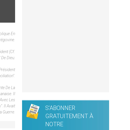
olique En
zégovine.
dent (cf.
 De Dieu.
Président
liation".
nte De La
naise. Il
 Avec Les
. Il Avait
S'ABONNER
a Guerre.
GRATUITEMENT À
NOTRE