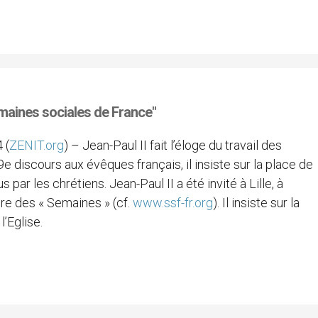
Semaines sociales de France"
 (
ZENIT.org
) – Jean-Paul II fait l’éloge du travail des
 discours aux évêques français, il insiste sur la place de
 par les chrétiens. Jean-Paul II a été invité à Lille, à
ire des « Semaines » (cf.
www.ssf-fr.org
). Il insiste sur la
’Eglise.